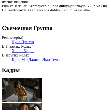
имеют значения.
Film və serialları Azərbaycan dilində dublyajda izləyin, 720p və Full
HD keyfiyyətdə Azərbaycanca dublyajda film və seriallar
Съемочная Группа
Режиссер(ы)
Луис Приэто
В Главных Ролях
Холли Берри
В Других Ролях
Крис МакДжинн
,
Лью Темпл
Кадры