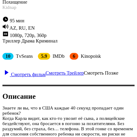
Похищение
Kidnap
95 мин
AZ, RU, EN
1080p, 720p, 360p
Tриллер
Драма
Криминал
10
TvSeans
5.9
IMDb
6
Kinopoisk
Смотреть Трейлер
Смотреть Позже
Смотреть фильм
Описание
Знаете ли вы, что в США каждые 40 секунд пропадает один
ребенок?
​Когда Карла видит, как кто-то увозит её сына, а полицейские
бездействуют, она бросается в погоню за похитителями. Без
раздумий, без страха, без… телефона. В этой гонке со временем
для спасения собственного ребенка ни скорости, ни риски не