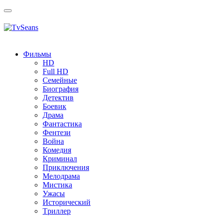
Toggle
navigation
Фильмы
HD
Full HD
Семейные
Биография
Детектив
Боевик
Драма
Фантастика
Фентези
Война
Комедия
Криминал
Приключения
Мелодрама
Мистика
Ужасы
Исторический
Tриллер