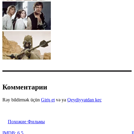
Комментарии
Rəy bildirmək üçün
Giriş et
və ya
Qeydiyyatdan keç
Похожие Фильмы
IMDB: 6.5
I