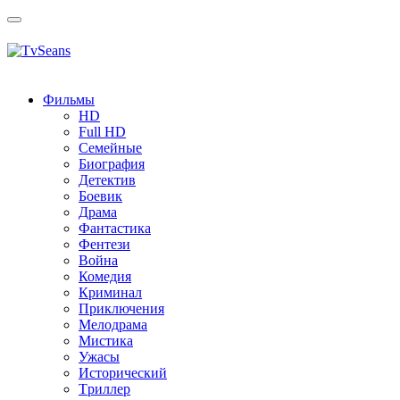
Toggle
navigation
Фильмы
HD
Full HD
Семейные
Биография
Детектив
Боевик
Драма
Фантастика
Фентези
Война
Комедия
Криминал
Приключения
Мелодрама
Мистика
Ужасы
Исторический
Tриллер