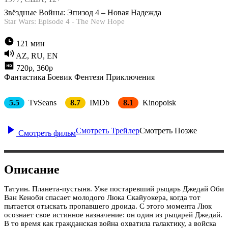
Звёздные Войны: Эпизод 4 – Новая Надежда
Star Wars: Episode 4 - The New Hope
121 мин
AZ, RU, EN
720p, 360p
Фантастика
Боевик
Фентези
Приключения
5.5
TvSeans
8.7
IMDb
8.1
Kinopoisk
Смотреть Трейлер
Смотреть Позже
Смотреть фильм
Описание
Татуин. Планета-пустыня. Уже постаревший рыцарь Джедай Оби
Ван Кеноби спасает молодого Люка Скайуокера, когда тот
пытается отыскать пропавшего дроида. С этого момента Люк
осознает свое истинное назначение: он один из рыцарей Джедай.
В то время как гражданская война охватила галактику, а войска