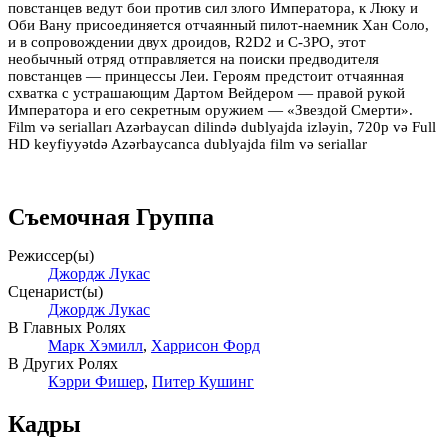
повстанцев ведут бои против сил злого Императора, к Люку и
Оби Вану присоединяется отчаянный пилот-наемник Хан Соло,
и в сопровождении двух дроидов, R2D2 и C-3PO, этот
необычный отряд отправляется на поиски предводителя
повстанцев — принцессы Леи. Героям предстоит отчаянная
схватка с устрашающим Дартом Вейдером — правой рукой
Императора и его секретным оружием — «Звездой Смерти».
Film və serialları Azərbaycan dilində dublyajda izləyin, 720p və Full
HD keyfiyyətdə Azərbaycanca dublyajda film və seriallar
Съемочная Группа
Режиссер(ы)
Джордж Лукас
Сценарист(ы)
Джордж Лукас
В Главных Ролях
Марк Хэмилл
,
Харрисон Форд
В Других Ролях
Кэрри Фишер
,
Питер Кушинг
Кадры