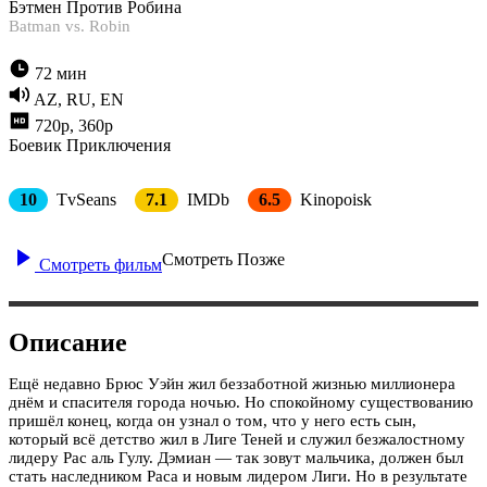
Бэтмен Против Робина
Batman vs. Robin
72 мин
AZ, RU, EN
720p, 360p
Боевик
Приключения
10
TvSeans
7.1
IMDb
6.5
Kinopoisk
Смотреть Позже
Смотреть фильм
Описание
Ещё недавно Брюс Уэйн жил беззаботной жизнью миллионера
днём и спасителя города ночью. Но спокойному существованию
пришёл конец, когда он узнал о том, что у него есть сын,
который всё детство жил в Лиге Теней и служил безжалостному
лидеру Рас аль Гулу. Дэмиан — так зовут мальчика, должен был
стать наследником Раса и новым лидером Лиги. Но в результате