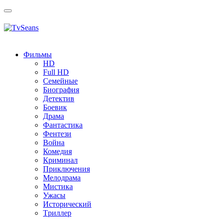
Toggle
navigation
Фильмы
HD
Full HD
Семейные
Биография
Детектив
Боевик
Драма
Фантастика
Фентези
Война
Комедия
Криминал
Приключения
Мелодрама
Мистика
Ужасы
Исторический
Tриллер