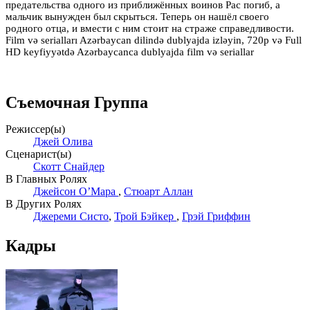
предательства одного из приближённых воинов Рас погиб, а
мальчик вынужден был скрыться. Теперь он нашёл своего
родного отца, и вмести с ним стоит на страже справедливости.
Film və serialları Azərbaycan dilində dublyajda izləyin, 720p və Full
HD keyfiyyətdə Azərbaycanca dublyajda film və seriallar
Съемочная Группа
Режиссер(ы)
Джей Олива
Сценарист(ы)
Скотт Снайдер
В Главных Ролях
Джейсон О’Мара
,
Стюарт Аллан
В Других Ролях
Джереми Систо
,
Трой Бэйкер
,
Грэй Гриффин
Кадры