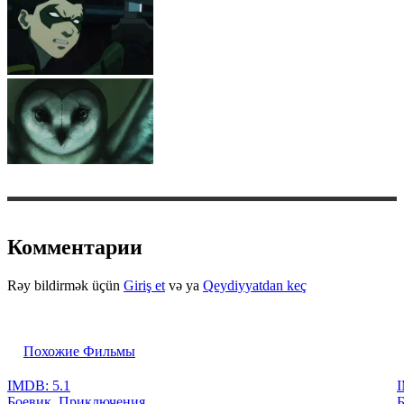
Комментарии
Rəy bildirmək üçün
Giriş et
və ya
Qeydiyyatdan keç
Похожие Фильмы
IMDB: 5.1
I
Боевик, Приключения