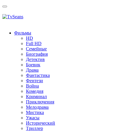
Toggle
navigation
Фильмы
HD
Full HD
Семейные
Биография
Детектив
Боевик
Драма
Фантастика
Фентези
Война
Комедия
Криминал
Приключения
Мелодрама
Мистика
Ужасы
Исторический
Tриллер