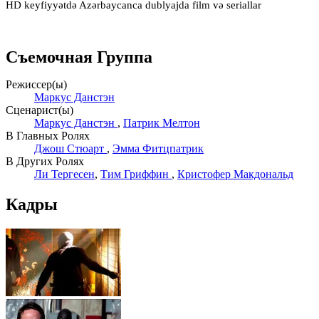
HD keyfiyyətdə Azərbaycanca dublyajda film və seriallar
Съемочная Группа
Режиссер(ы)
Маркус Данстэн
Сценарист(ы)
Маркус Данстэн
,
Патрик Мелтон
В Главных Ролях
Джош Стюарт
,
Эмма Фитцпатрик
В Других Ролях
Ли Тергесен
,
Тим Гриффин
,
Кристофер Макдональд
Кадры