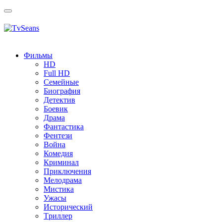
Toggle
navigation
Фильмы
HD
Full HD
Семейные
Биография
Детектив
Боевик
Драма
Фантастика
Фентези
Война
Комедия
Криминал
Приключения
Мелодрама
Мистика
Ужасы
Исторический
Tриллер