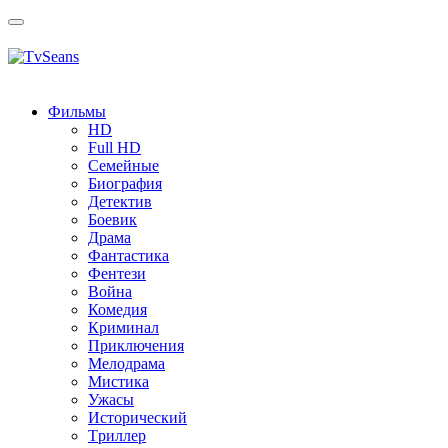
Toggle
navigation
Фильмы
HD
Full HD
Семейные
Биография
Детектив
Боевик
Драма
Фантастика
Фентези
Война
Комедия
Криминал
Приключения
Мелодрама
Мистика
Ужасы
Исторический
Tриллер