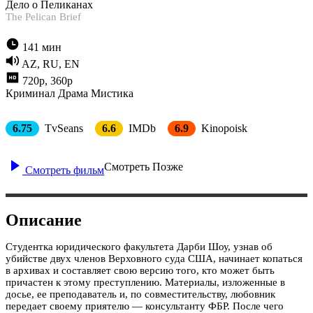
Дело о Пеликанах
The Pelican Brief
141 мин
AZ, RU, EN
720p, 360p
Криминал
Драма
Мистика
6.75
TvSeans
6.6
IMDb
6.9
Kinopoisk
Смотреть Позже
Смотреть фильм
Описание
Студентка юридического факультета Дарби Шоу, узнав об
убийстве двух членов Верховного суда США, начинает копаться
в архивах и составляет свою версию того, кто может быть
причастен к этому преступлению. Материалы, изложенные в
досье, ее преподаватель и, по совместительству, любовник
передает своему приятелю — консультанту ФБР. После чего