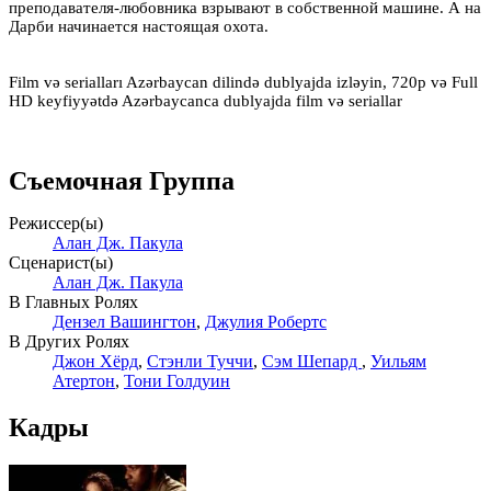
преподавателя-любовника взрывают в собственной машине. А на
Дарби начинается настоящая охота.
Film və serialları Azərbaycan dilində dublyajda izləyin, 720p və Full
HD keyfiyyətdə Azərbaycanca dublyajda film və seriallar
Съемочная Группа
Режиссер(ы)
Алан Дж. Пакула
Сценарист(ы)
Алан Дж. Пакула
В Главных Ролях
Дензел Вашингтон
,
Джулия Робертс
В Других Ролях
Джон Хёрд
,
Стэнли Туччи
,
Сэм Шепард
,
Уильям
Атертон
,
Тони Голдуин
Кадры