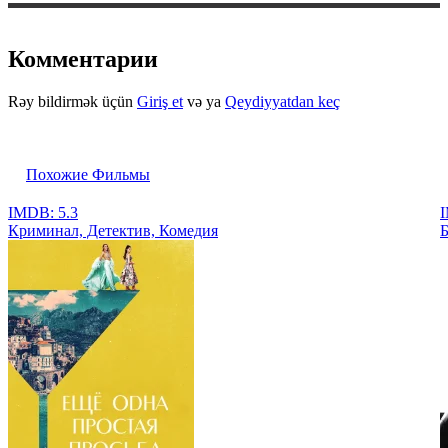
Комментарии
Rəy bildirmək üçün
Giriş et
və ya
Qeydiyyatdan keç
Похожие Фильмы
IMDB: 5.3
I
Криминал, Детектив, Комедия
Б