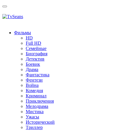
Toggle
navigation
Фильмы
HD
Full HD
Семейные
Биография
Детектив
Боевик
Драма
Фантастика
Фентези
Война
Комедия
Криминал
Приключения
Мелодрама
Мистика
Ужасы
Исторический
Tриллер