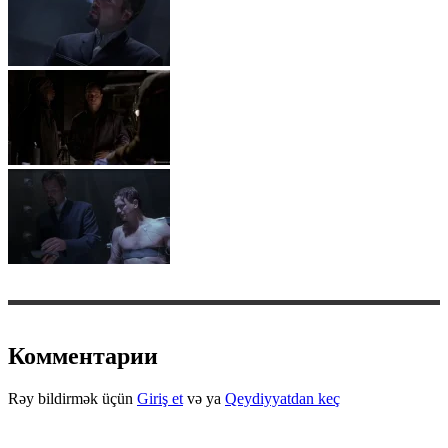
Комментарии
Rəy bildirmək üçün
Giriş et
və ya
Qeydiyyatdan keç