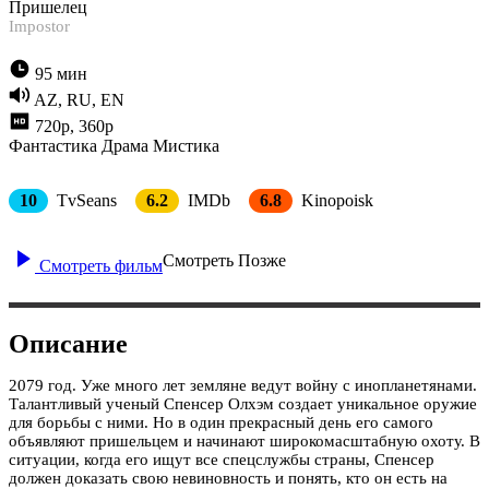
Пришелец
Impostor
95 мин
AZ, RU, EN
720p, 360p
Фантастика
Драма
Мистика
10
TvSeans
6.2
IMDb
6.8
Kinopoisk
Смотреть Позже
Смотреть фильм
Описание
2079 год. Уже много лет земляне ведут войну с инопланетянами.
Талантливый ученый Спенсер Олхэм создает уникальное оружие
для борьбы с ними. Но в один прекрасный день его самого
объявляют пришельцем и начинают широкомасштабную охоту. В
ситуации, когда его ищут все спецслужбы страны, Спенсер
должен доказать свою невиновность и понять, кто он есть на