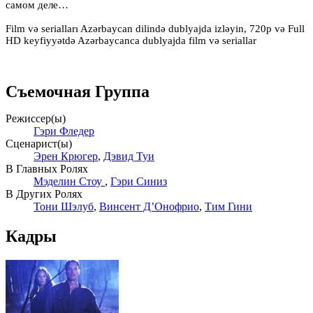
самом деле…
Film və serialları Azərbaycan dilində dublyajda izləyin, 720p və Full
HD keyfiyyətdə Azərbaycanca dublyajda film və seriallar
Съемочная Группа
Режиссер(ы)
Гэри Фледер
Сценарист(ы)
Эрен Крюгер
,
Дэвид Туи
В Главных Ролях
Мэделин Стоу
,
Гэри Синиз
В Других Ролях
Тони Шэлуб
,
Винсент Д’Онофрио
,
Тим Гини
Кадры