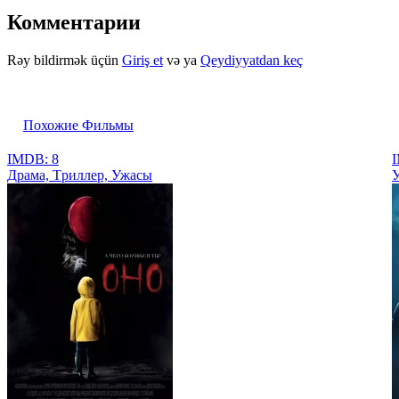
Комментарии
Rəy bildirmək üçün
Giriş et
və ya
Qeydiyyatdan keç
Похожие Фильмы
IMDB: 8
I
Драма, Tриллер, Ужасы