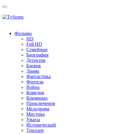
Toggle
navigation
Фильмы
HD
Full HD
Семейные
Биография
Детектив
Боевик
Драма
Фантастика
Фентези
Война
Комедия
Криминал
Приключения
Мелодрама
Мистика
Ужасы
Исторический
Tриллер