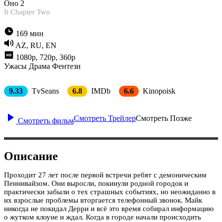
Оно 2
It Chapter Two
169 мин
AZ, RU, EN
1080p, 720p, 360p
Ужасы
Драма
Фентези
9.33
TvSeans
6.8
IMDb
6.6
Kinopoisk
Смотреть Трейлер
Смотреть Позже
Смотреть фильм
Описание
Проходит 27 лет после первой встречи ребят с демоническим
Пеннивайзом. Они выросли, покинули родной городок и
практически забыли о тех страшных событиях, но неожиданно в
их взрослые проблемы вторгается телефонный звонок. Майк
никогда не покидал Дерри и всё это время собирал информацию
о жутком клоуне и ждал. Когда в городе начали происходить