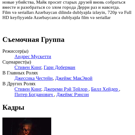
новые убийства, Майк просит старых друзей вновь собраться
вместе и разобраться со злом города Дерри раз и навсегда.
Film və serialları Azərbaycan dilində dublyajda izləyin, 720p və Full
HD keyfiyyətdə Azərbaycanca dublyajda film və seriallar
Съемочная Группа
Режиссер(ы)
Андрес Мускетти
Сценарист(ы)
Стивен Кинг
,
Гари Доберман
В Главных Ролях
Джессика Честейн
,
Джеймс МакЭвой
В Других Ролях
Стивен Кинг
,
Джереми Рэй Тейлор
,
Билл Хейдер
,
Питер Богданович
,
Джеймс Рэнсон
Кадры