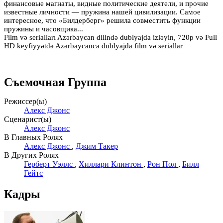
финансовые магнаты, видные политические деятели, и прочие
известные личности — пружина нашей цивилизации. Самое
интересное, что «Билдерберг» решила совместить функции
пружины и часовщика...
Film və serialları Azərbaycan dilində dublyajda izləyin, 720p və Full
HD keyfiyyətdə Azərbaycanca dublyajda film və seriallar
Съемочная Группа
Режиссер(ы)
Алекс Джонс
Сценарист(ы)
Алекс Джонс
В Главных Ролях
Алекс Джонс
,
Джим Такер
В Других Ролях
Герберт Уэллс
,
Хиллари Клинтон
,
Рон Пол
,
Билл
Гейтс
Кадры