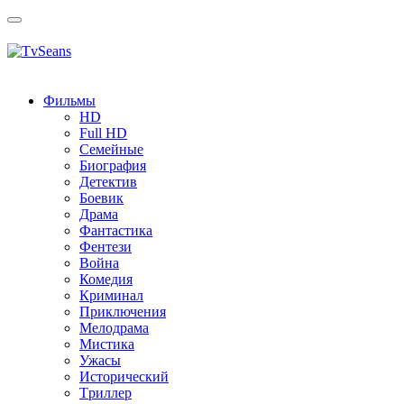
Toggle
navigation
Фильмы
HD
Full HD
Семейные
Биография
Детектив
Боевик
Драма
Фантастика
Фентези
Война
Комедия
Криминал
Приключения
Мелодрама
Мистика
Ужасы
Исторический
Tриллер