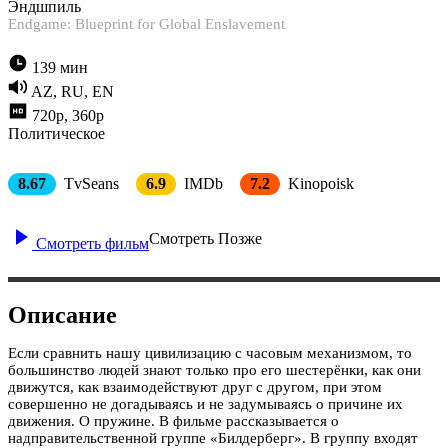
Эндшпиль
Endgame: Blueprint for Global Enslavement
139 мин
AZ, RU, EN
720p, 360p
Политическое
8.67
TvSeans
6.9
IMDb
7.2
Kinopoisk
Смотреть Позже
Смотреть фильм
Описание
Если сравнить нашу цивилизацию с часовым механизмом, то
большинство людей знают только про его шестерёнки, как они
движутся, как взаимодействуют друг с другом, при этом
совершенно не догадываясь и не задумываясь о причине их
движения. О пружине. В фильме рассказывается о
надправительственной группе «Билдерберг». В группу входят