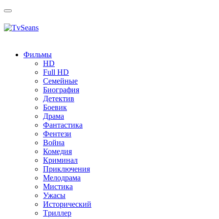
Toggle
navigation
Фильмы
HD
Full HD
Семейные
Биография
Детектив
Боевик
Драма
Фантастика
Фентези
Война
Комедия
Криминал
Приключения
Мелодрама
Мистика
Ужасы
Исторический
Tриллер