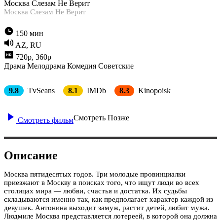
Москва Слезам Не Верит
Москва Слезам Не Верит
150 мин
AZ, RU
720p, 360p
Драма
Мелодрама
Комедия
Советские
9.8
TvSeans
8.1
IMDb
8.3
Kinopoisk
Смотреть Позже
Смотреть фильм
Описание
Москва пятидесятых годов. Три молодые провинциалки
приезжают в Москву в поисках того, что ищут люди во всех
столицах мира — любви, счастья и достатка. Их судьбы
складываются именно так, как предполагает характер каждой из
девушек. Антонина выходит замуж, растит детей, любит мужа.
Людмиле Москва представляется лотереей, в которой она должна