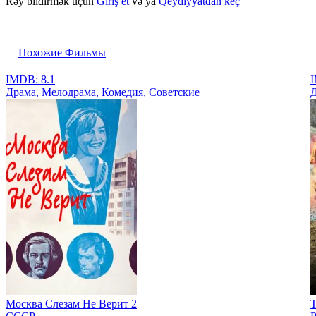
Rəy bildirmək üçün
Giriş et
və ya
Qeydiyyatdan keç
Похожие Фильмы
IMDB: 8.1
I
Драма, Мелодрама, Комедия, Советские
Д
Москва Слезам Не Верит 2
Т