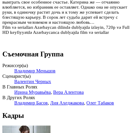
выиграть свое особенное счастье. Катерина же — отчаянно
влюбляется, но избранник ее оставляет. Однако она не опускает
руки, в одиночку растит дочь и к тому же успевает сделать
блестящую карьеру. В сорок лет судьба дарит ей встречу с
прекрасным человеком и настоящую любовь…
Film və serialları Azərbaycan dilində dublyajda izləyin, 720p və Full
HD keyfiyyətdə Azərbaycanca dublyajda film və seriallar
Съемочная Группа
Режиссер(ы)
Владимир Меньшов
Сценарист(ы)
Валентин Черных
В Главных Ролях
Ирина Муравьёва
,
Вера Алентова
В Других Ролях
Владимир Басов
,
Лия Ахеджакова
,
Олег Табаков
Кадры