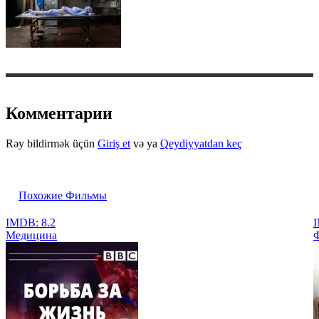
Комментарии
Rəy bildirmək üçün
Giriş et
və ya
Qeydiyyatdan keç
Похожие Фильмы
IMDB: 8.2
Медицина
Ф