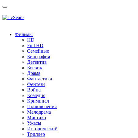
Toggle
navigation
Фильмы
HD
Full HD
Семейные
Биография
Детектив
Боевик
Драма
Фантастика
Фентези
Война
Комедия
Криминал
Приключения
Мелодрама
Мистика
Ужасы
Исторический
Tриллер