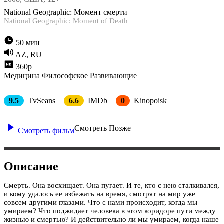
National Geographic: Момент смерти
National Geographic: Moment of Death
50 мин
AZ, RU
360p
Медицина
Философское
Развивающие
9.5
TvSeans
6.6
IMDb
0
Kinopoisk
Смотреть Позже
Смотреть фильм
Описание
Смерть. Она восхищает. Она пугает. И те, кто с нею сталкивался,
и кому удалось ее избежать на время, смотрят на мир уже
совсем другими глазами. Что с нами происходит, когда мы
умираем? Что поджидает человека в этом коридоре пути между
жизнью и смертью? И действительно ли мы умираем, когда наше