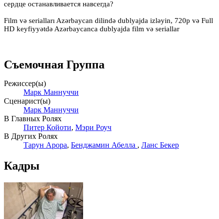
сердце останавливается навсегда?
Film və serialları Azərbaycan dilində dublyajda izləyin, 720p və Full
HD keyfiyyətdə Azərbaycanca dublyajda film və seriallar
Съемочная Группа
Режиссер(ы)
Марк Маннуччи
Сценарист(ы)
Марк Маннуччи
В Главных Ролях
Питер Койоти
,
Мэри Роуч
В Других Ролях
Тарун Арора
,
Бенджамин Абелла
,
Ланс Бекер
Кадры