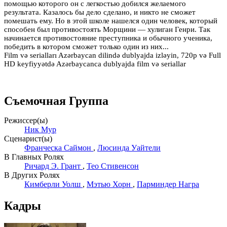
помощью которого он с легкостью добился желаемого
результата. Казалось бы дело сделано, и никто не сможет
помешать ему. Но в этой школе нашелся один человек, который
способен был противостоять Морщини — хулиган Генри. Так
начинается противостояние преступника и обычного ученика,
победить в котором сможет только один из них...
Film və serialları Azərbaycan dilində dublyajda izləyin, 720p və Full
HD keyfiyyətdə Azərbaycanca dublyajda film və seriallar
Съемочная Группа
Режиссер(ы)
Ник Мур
Сценарист(ы)
Франческа Саймон
,
Люсинда Уайтели
В Главных Ролях
Ричард Э. Грант
,
Тео Стивенсон
В Других Ролях
Кимберли Уолш
,
Мэтью Хорн
,
Парминдер Награ
Кадры