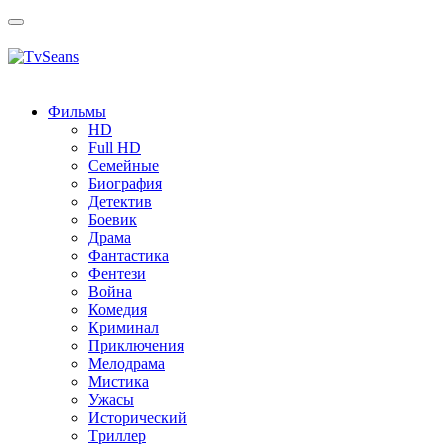
Toggle
navigation
Фильмы
HD
Full HD
Семейные
Биография
Детектив
Боевик
Драма
Фантастика
Фентези
Война
Комедия
Криминал
Приключения
Мелодрама
Мистика
Ужасы
Исторический
Tриллер