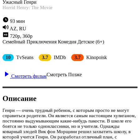
Ужасный Генри
Horrid Henry: The Movie
93 мин
AZ, RU
720p, 360p
Семейный
Приключения
Комедия
Детское (6+)
10
TvSeans
3.7
IMDb
3.7
Kinopoisk
Смотреть Позже
Смотреть фильм
Описание
Генри — очень трудный ребенок, с которым просто не могут
справиться родители. Он является самым настоящим хулиганом,
постоянно выдумывающим какие-нибудь пакости. В школе его
боятся не только одноклассники, но и учителя. Однажды
коварный злодей Вик фон Морщини решил захватить школу, в
которой учится Генри. Он разработал отличный план, с