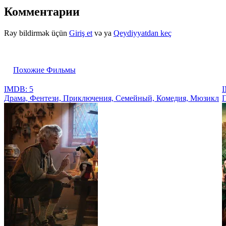
Комментарии
Rəy bildirmək üçün
Giriş et
və ya
Qeydiyyatdan keç
Похожие Фильмы
IMDB: 5
I
Драма, Фентези, Приключения, Семейный, Комедия, Мюзикл