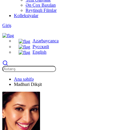
Ən Çox Baxılan
Reytinqli Filmlər
Kolleksiyalar
Giriş
Azərbaycanca
Русский
English
Ana səhifə
Madhuri Dikşit