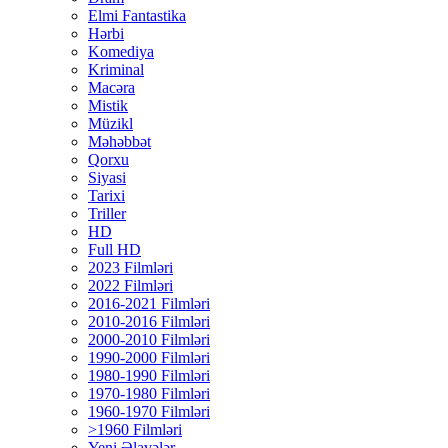
Elmi Fantastika
Hərbi
Komediya
Kriminal
Macəra
Mistik
Müzikl
Məhəbbət
Qorxu
Siyasi
Tarixi
Triller
HD
Full HD
2023 Filmləri
2022 Filmləri
2016-2021 Filmləri
2010-2016 Filmləri
2000-2010 Filmləri
1990-2000 Filmləri
1980-1990 Filmləri
1970-1980 Filmləri
1960-1970 Filmləri
>1960 Filmləri
Yeni Əlavələr