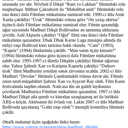
sırasında yer alır. Növbəti il Dikşit “Ram və Lakhan” filmindəki rolu
məşhurlaşır. Mithun Çakraborti ilə “Məhəbbət andı” filmindəki rolu
ona ikinci dəfə Filmfare mükafatına namizəd edir. 1990-cı ildə Amir
Xanla çəkildiyi “Ürək” filmindəki roluna görə “Ən yaxşı aktrisa”
üçüncü dəfə Filmfare mükafatına namizəd olur. Filmin qazandığı
uğur sayəsində Madhuri Dikşit Bollivudun ən tanınmış ulduzuna
çevrilir. Anil Akpurla çəkidiyi “Oğul” filmi ona ikinci dəfə Filmfare
mükafatını qazandırır. Dhak Dhak Karne Laga musiqisi altında ifa
etdiyi rəqs Bollivud kino tarixinə həkk olundu. “Cani” (1993),
“Kapriz” (1994) filmlərində çəkilib. “Mən sənin üçün kiməm?”
(1994) filmindəki roluna görə üçüncü dəfə Filmfare mükafatına
sahib olur. 1995-1997-ci illərdə Dikşitin çəkildiyi filmlər uğursuz
olur. Yalnız Şahruh Xan və Karişma Kapurla çəkidiyi “Dəlisov
ürək” filmi Madhurini yenidən sənət zirvəsinə ucaldır. 2002-ci ildə
Madhuri “Devdas” filmində Çandramukhi roluna dəvət alır. Filmdə
onun tərəf-müqabilləri Şahrux Xan və Ayşvari Ray olub. Film Kann
festivalında təqdim olunub. Nəticəsə ilin ən gəlirli layihəsinə
çevrilərək Madhuriyə Filmfare mükafatını qazandırır. 1997-ci ildə
Madhuri Dikşit ailə qurub və kinodan uzaqlaşaraq əri ilə birlikdə
ABŞ-a köçür. Aktrisanın iki övladı var. Lakin 2007-ci ildə Madhuri
Bollivuda qayıdaraq “Gəlin rəqs edək”! musiqili komediya filmində
çəkilir.
Ətraflı məlumat üçün aşağıdakı linkə basın:
https://www.vokrug.tv/person/show/madhuri_dikshit/