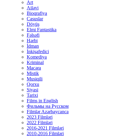
Art
Ailəvi
Bioqrafiya
Casuslar
Döyüş
Elmi Fantastika
Fəlsəfi
Hərbi
İdman
İnkişafedici
Komediya
Kriminal
Macəra
Mistik
Musiqili
Qorxu
Siyasi
Tarixi
Films in English
Фильмы на Русском
Filmlər Azərbaycanca
2023 Filmləri
2022 Filmləri
2016-2021 Filmləri
2010-2016 Filmləri