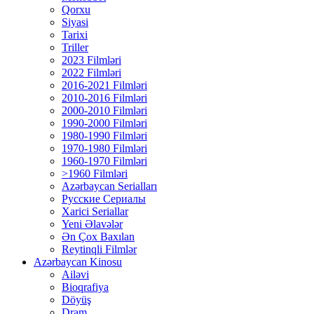
Qorxu
Siyasi
Tarixi
Triller
2023 Filmləri
2022 Filmləri
2016-2021 Filmləri
2010-2016 Filmləri
2000-2010 Filmləri
1990-2000 Filmləri
1980-1990 Filmləri
1970-1980 Filmləri
1960-1970 Filmləri
>1960 Filmləri
Azərbaycan Serialları
Русские Сериалы
Xarici Seriallar
Yeni Əlavələr
Ən Çox Baxılan
Reytinqli Filmlər
Azərbaycan Kinosu
Ailəvi
Bioqrafiya
Döyüş
Dram