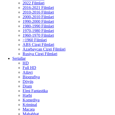
2022 Filmləri
2016-2021 Filmləri
2010-2016 Filmləri
2000-2010 Filmləri
1990-2000 Filmləri
1980-1990 Filmləri
1970-1980 Filmləri
1960-1970 Filmləri
>1960 Filmləri
ABŞ Cizgi Filmləri
Azərbaycan Cizgi Filmləri
Rusiya Cizgi Filmləri
Seriallar
HD
Full HD
Ailəvi
Bioqrafiya
Döyüş
Dram
Elmi Fantastika
Hərbi
Komediya
Kriminal
Macəra
Məhəbbət