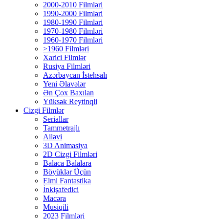
2000-2010 Filmləri
1990-2000 Filmləri
1980-1990 Filmləri
1970-1980 Filmləri
1960-1970 Filmləri
>1960 Filmləri
Xarici Filmlər
Rusiya Filmləri
Azərbaycan İstehsalı
Yeni Əlavələr
Ən Çox Baxılan
Yüksək Reytinqli
Cizgi Filmlər
Seriallar
Tammetrajlı
Ailəvi
3D Animasiya
2D Cizgi Filmləri
Balaca Balalara
Böyüklər Üçün
Elmi Fantastika
İnkişafedici
Macəra
Musiqili
2023 Filmləri