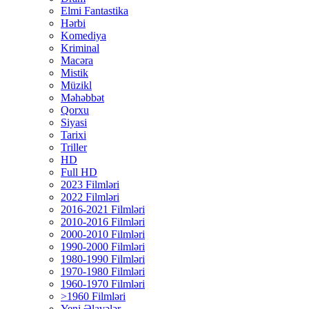
Elmi Fantastika
Hərbi
Komediya
Kriminal
Macəra
Mistik
Müzikl
Məhəbbət
Qorxu
Siyasi
Tarixi
Triller
HD
Full HD
2023 Filmləri
2022 Filmləri
2016-2021 Filmləri
2010-2016 Filmləri
2000-2010 Filmləri
1990-2000 Filmləri
1980-1990 Filmləri
1970-1980 Filmləri
1960-1970 Filmləri
>1960 Filmləri
Yeni Əlavələr