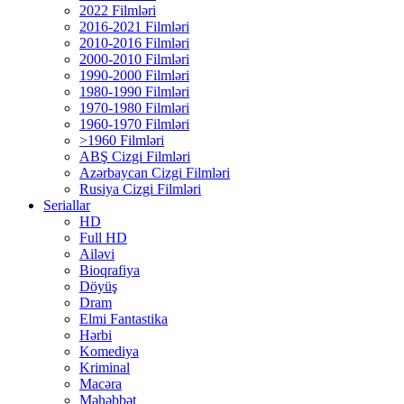
2022 Filmləri
2016-2021 Filmləri
2010-2016 Filmləri
2000-2010 Filmləri
1990-2000 Filmləri
1980-1990 Filmləri
1970-1980 Filmləri
1960-1970 Filmləri
>1960 Filmləri
ABŞ Cizgi Filmləri
Azərbaycan Cizgi Filmləri
Rusiya Cizgi Filmləri
Seriallar
HD
Full HD
Ailəvi
Bioqrafiya
Döyüş
Dram
Elmi Fantastika
Hərbi
Komediya
Kriminal
Macəra
Məhəbbət