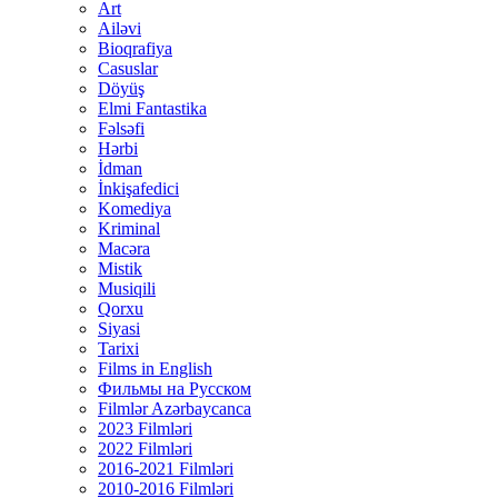
Art
Ailəvi
Bioqrafiya
Casuslar
Döyüş
Elmi Fantastika
Fəlsəfi
Hərbi
İdman
İnkişafedici
Komediya
Kriminal
Macəra
Mistik
Musiqili
Qorxu
Siyasi
Tarixi
Films in English
Фильмы на Русском
Filmlər Azərbaycanca
2023 Filmləri
2022 Filmləri
2016-2021 Filmləri
2010-2016 Filmləri