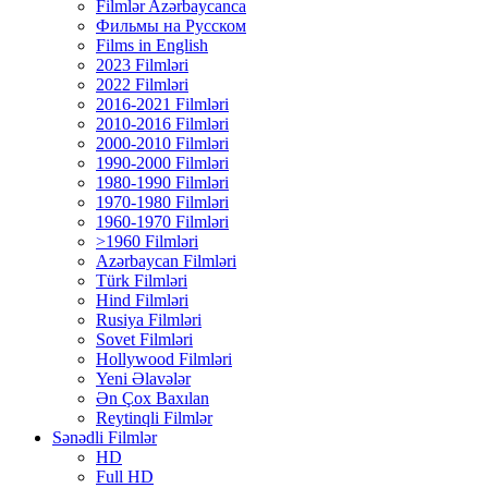
Filmlər Azərbaycanca
Фильмы на Русском
Films in English
2023 Filmləri
2022 Filmləri
2016-2021 Filmləri
2010-2016 Filmləri
2000-2010 Filmləri
1990-2000 Filmləri
1980-1990 Filmləri
1970-1980 Filmləri
1960-1970 Filmləri
>1960 Filmləri
Azərbaycan Filmləri
Türk Filmləri
Hind Filmləri
Rusiya Filmləri
Sovet Filmləri
Hollywood Filmləri
Yeni Əlavələr
Ən Çox Baxılan
Reytinqli Filmlər
Sənədli Filmlər
HD
Full HD