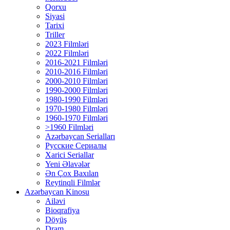
Qorxu
Siyasi
Tarixi
Triller
2023 Filmləri
2022 Filmləri
2016-2021 Filmləri
2010-2016 Filmləri
2000-2010 Filmləri
1990-2000 Filmləri
1980-1990 Filmləri
1970-1980 Filmləri
1960-1970 Filmləri
>1960 Filmləri
Azərbaycan Serialları
Русские Сериалы
Xarici Seriallar
Yeni Əlavələr
Ən Çox Baxılan
Reytinqli Filmlər
Azərbaycan Kinosu
Ailəvi
Bioqrafiya
Döyüş
Dram