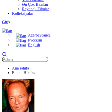
Ən Çox Baxılan
Reytinqli Filmlər
Kolleksiyalar
Giriş
Azərbaycanca
Русский
English
Ana səhifə
Entoni Hikoks