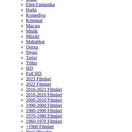
Elmi Fantastika
Hərbi
Komediya
Kriminal
Macəra
Mistik
Müzikl
Məhəbbət
Qorxu
Siyasi
Tarixi
Triller
HD
Full HD
2023 Filmləri
2022 Filmləri
2016-2021 Filmləri
2010-2016 Filmləri
2000-2010 Filmləri
1990-2000 Filmləri
1980-1990 Filmləri
1970-1980 Filmləri
1960-1970 Filmləri
>1960 Filmləri
Yeni Əlavələr