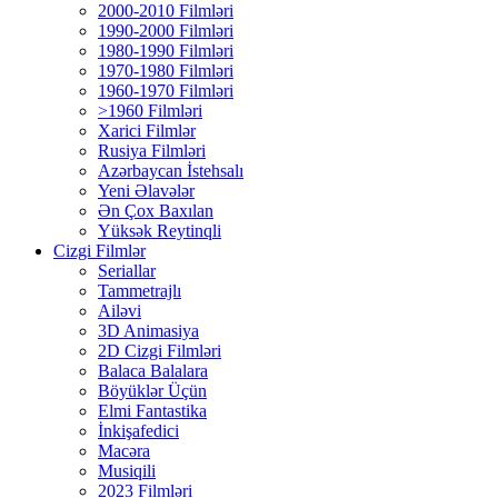
2000-2010 Filmləri
1990-2000 Filmləri
1980-1990 Filmləri
1970-1980 Filmləri
1960-1970 Filmləri
>1960 Filmləri
Xarici Filmlər
Rusiya Filmləri
Azərbaycan İstehsalı
Yeni Əlavələr
Ən Çox Baxılan
Yüksək Reytinqli
Cizgi Filmlər
Seriallar
Tammetrajlı
Ailəvi
3D Animasiya
2D Cizgi Filmləri
Balaca Balalara
Böyüklər Üçün
Elmi Fantastika
İnkişafedici
Macəra
Musiqili
2023 Filmləri