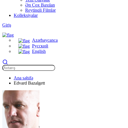
Ən Çox Baxılan
Reytinqli Filmlər
Kolleksiyalar
Giriş
Azərbaycanca
Русский
English
Ana səhifə
Edvard Bazalgett