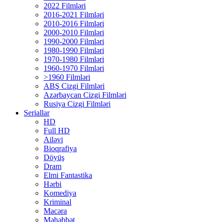
2022 Filmləri
2016-2021 Filmləri
2010-2016 Filmləri
2000-2010 Filmləri
1990-2000 Filmləri
1980-1990 Filmləri
1970-1980 Filmləri
1960-1970 Filmləri
>1960 Filmləri
ABŞ Cizgi Filmləri
Azərbaycan Cizgi Filmləri
Rusiya Cizgi Filmləri
Seriallar
HD
Full HD
Ailəvi
Bioqrafiya
Döyüş
Dram
Elmi Fantastika
Hərbi
Komediya
Kriminal
Macəra
Məhəbbət