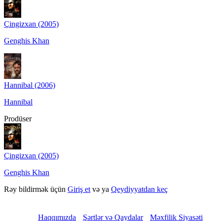
Çingizxan (2005)
Genghis Khan
Hannibal (2006)
Hannibal
Prodüser
Çingizxan (2005)
Genghis Khan
Rəy bildirmək üçün
Giriş et
və ya
Qeydiyyatdan keç
Haqqımızda
Şərtlər və Qaydalar
Məxfilik Siyasəti