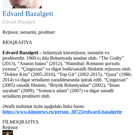
Edvard Bazalgett
Edvard Bazalgett
Rejissor, ssenarist, prodüser
BİOQRAFİYA
Edvard Bazalgett –
britaniyalı kinorejissor, ssenarist və
prodüserdir. 1960-cı ildə Britaniyada anadan olub. “The Guilty”
(2013), “Ananın balası” (2012), “Hannibal: Romanın qorxulu
yuxusu”, “Çingizxan” və digər bədii/sənədli filmlərin rejissoru olub.
“Doktor Kim” (2005-2016), “Top Gir” (2002-2015), “Qəza” (1986-
2014) və digər serialların yaradılmasında iştirak edib. “Çingizxan”
(2005) sənədli filminin, “Böyük Britaniyalılar” (2002), “İnsan
səyahəti” (2009), “Sonuncu adam” (2007) və digər sənədli
serialların prodüseri olub.
Ətraflı məlumat üçün aşağıdakı linkə basın:
https://www.kinonews.ru/person_30725/edward-bazalgette
FİLMOQRAFİYA
Rejissor