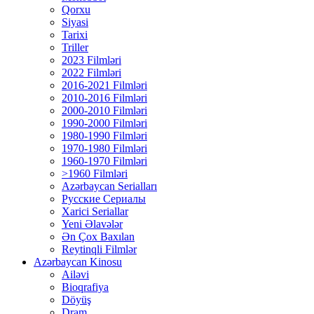
Qorxu
Siyasi
Tarixi
Triller
2023 Filmləri
2022 Filmləri
2016-2021 Filmləri
2010-2016 Filmləri
2000-2010 Filmləri
1990-2000 Filmləri
1980-1990 Filmləri
1970-1980 Filmləri
1960-1970 Filmləri
>1960 Filmləri
Azərbaycan Serialları
Русские Сериалы
Xarici Seriallar
Yeni Əlavələr
Ən Çox Baxılan
Reytinqli Filmlər
Azərbaycan Kinosu
Ailəvi
Bioqrafiya
Döyüş
Dram