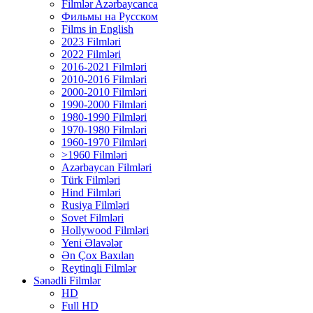
Filmlər Azərbaycanca
Фильмы на Русском
Films in English
2023 Filmləri
2022 Filmləri
2016-2021 Filmləri
2010-2016 Filmləri
2000-2010 Filmləri
1990-2000 Filmləri
1980-1990 Filmləri
1970-1980 Filmləri
1960-1970 Filmləri
>1960 Filmləri
Azərbaycan Filmləri
Türk Filmləri
Hind Filmləri
Rusiya Filmləri
Sovet Filmləri
Hollywood Filmləri
Yeni Əlavələr
Ən Çox Baxılan
Reytinqli Filmlər
Sənədli Filmlər
HD
Full HD