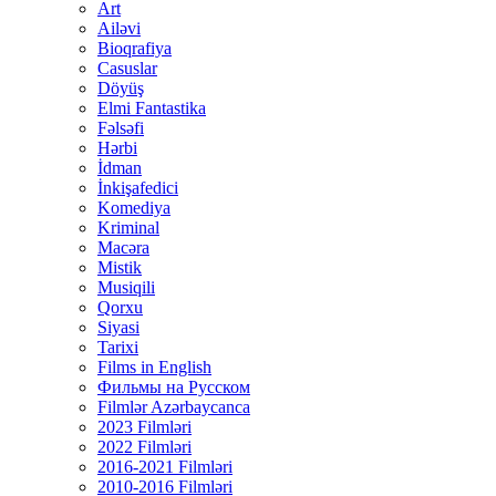
Art
Ailəvi
Bioqrafiya
Casuslar
Döyüş
Elmi Fantastika
Fəlsəfi
Hərbi
İdman
İnkişafedici
Komediya
Kriminal
Macəra
Mistik
Musiqili
Qorxu
Siyasi
Tarixi
Films in English
Фильмы на Русском
Filmlər Azərbaycanca
2023 Filmləri
2022 Filmləri
2016-2021 Filmləri
2010-2016 Filmləri