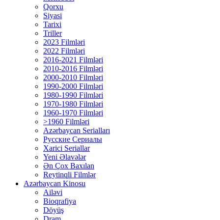
Qorxu
Siyasi
Tarixi
Triller
2023 Filmləri
2022 Filmləri
2016-2021 Filmləri
2010-2016 Filmləri
2000-2010 Filmləri
1990-2000 Filmləri
1980-1990 Filmləri
1970-1980 Filmləri
1960-1970 Filmləri
>1960 Filmləri
Azərbaycan Serialları
Русские Сериалы
Xarici Seriallar
Yeni Əlavələr
Ən Çox Baxılan
Reytinqli Filmlər
Azərbaycan Kinosu
Ailəvi
Bioqrafiya
Döyüş
Dram