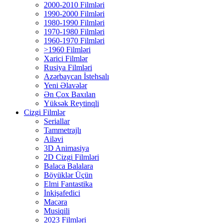
2000-2010 Filmləri
1990-2000 Filmləri
1980-1990 Filmləri
1970-1980 Filmləri
1960-1970 Filmləri
>1960 Filmləri
Xarici Filmlər
Rusiya Filmləri
Azərbaycan İstehsalı
Yeni Əlavələr
Ən Çox Baxılan
Yüksək Reytinqli
Cizgi Filmlər
Seriallar
Tammetrajlı
Ailəvi
3D Animasiya
2D Cizgi Filmləri
Balaca Balalara
Böyüklər Üçün
Elmi Fantastika
İnkişafedici
Macəra
Musiqili
2023 Filmləri