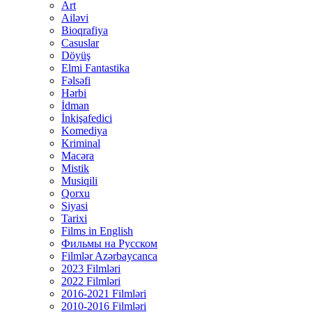
Art
Ailəvi
Bioqrafiya
Casuslar
Döyüş
Elmi Fantastika
Fəlsəfi
Hərbi
İdman
İnkişafedici
Komediya
Kriminal
Macəra
Mistik
Musiqili
Qorxu
Siyasi
Tarixi
Films in English
Фильмы на Русском
Filmlər Azərbaycanca
2023 Filmləri
2022 Filmləri
2016-2021 Filmləri
2010-2016 Filmləri