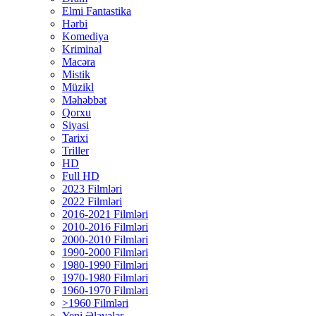
Elmi Fantastika
Hərbi
Komediya
Kriminal
Macəra
Mistik
Müzikl
Məhəbbət
Qorxu
Siyasi
Tarixi
Triller
HD
Full HD
2023 Filmləri
2022 Filmləri
2016-2021 Filmləri
2010-2016 Filmləri
2000-2010 Filmləri
1990-2000 Filmləri
1980-1990 Filmləri
1970-1980 Filmləri
1960-1970 Filmləri
>1960 Filmləri
Yeni Əlavələr