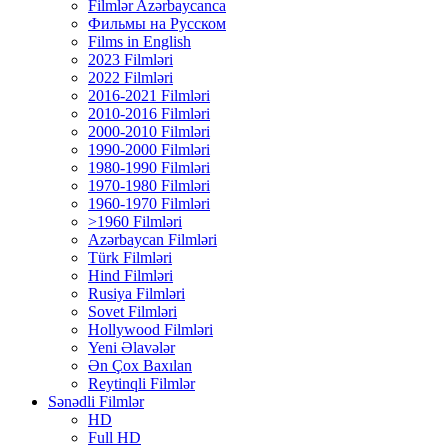
Filmlər Azərbaycanca
Фильмы на Русском
Films in English
2023 Filmləri
2022 Filmləri
2016-2021 Filmləri
2010-2016 Filmləri
2000-2010 Filmləri
1990-2000 Filmləri
1980-1990 Filmləri
1970-1980 Filmləri
1960-1970 Filmləri
>1960 Filmləri
Azərbaycan Filmləri
Türk Filmləri
Hind Filmləri
Rusiya Filmləri
Sovet Filmləri
Hollywood Filmləri
Yeni Əlavələr
Ən Çox Baxılan
Reytinqli Filmlər
Sənədli Filmlər
HD
Full HD