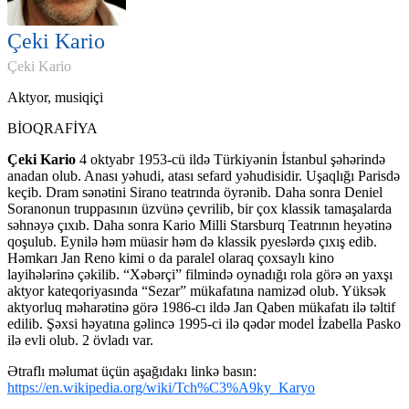
Çeki Kario
Çeki Kario
Aktyor, musiqiçi
BİOQRAFİYA
Çeki Kario
4 oktyabr 1953-cü ildə Türkiyənin İstanbul şəhərində
anadan olub. Anası yəhudi, atası sefard yəhudisidir. Uşaqlığı Parisdə
keçib. Dram sənətini Sirano teatrında öyrənib. Daha sonra Deniel
Soranonun truppasının üzvünə çevrilib, bir çox klassik tamaşalarda
səhnəyə çıxıb. Daha sonra Kario Milli Starsburq Teatrının heyətinə
qoşulub. Eynilə həm müasir həm də klassik pyeslərdə çıxış edib.
Həmkarı Jan Reno kimi o da paralel olaraq çoxsaylı kino
layihələrinə çəkilib. “Xəbərçi” filmində oynadığı rola görə ən yaxşı
aktyor kateqoriyasında “Sezar” mükafatına namizəd olub. Yüksək
aktyorluq məharətinə görə 1986-cı ildə Jan Qaben mükafatı ilə təltif
edilib. Şəxsi həyatına gəlincə 1995-ci ilə qədər model İzabella Pasko
ilə evli olub. 2 övladı var.
Ətraflı məlumat üçün aşağıdakı linkə basın:
https://en.wikipedia.org/wiki/Tch%C3%A9ky_Karyo