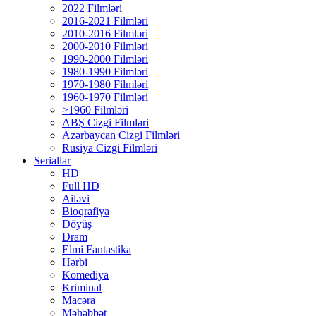
2022 Filmləri
2016-2021 Filmləri
2010-2016 Filmləri
2000-2010 Filmləri
1990-2000 Filmləri
1980-1990 Filmləri
1970-1980 Filmləri
1960-1970 Filmləri
>1960 Filmləri
ABŞ Cizgi Filmləri
Azərbaycan Cizgi Filmləri
Rusiya Cizgi Filmləri
Seriallar
HD
Full HD
Ailəvi
Bioqrafiya
Döyüş
Dram
Elmi Fantastika
Hərbi
Komediya
Kriminal
Macəra
Məhəbbət