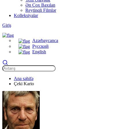
Ən Çox Baxılan
Reytinqli Filmlər
Kolleksiyalar
Giriş
Azərbaycanca
Русский
English
Ana səhifə
Çeki Kario