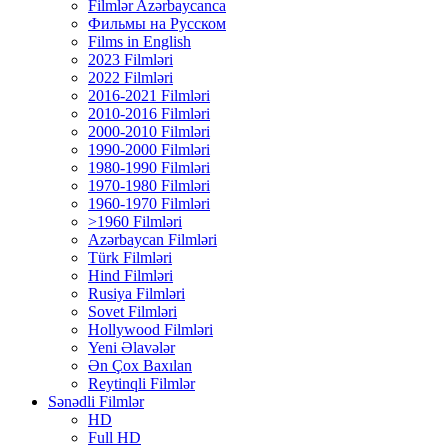
Filmlər Azərbaycanca
Фильмы на Русском
Films in English
2023 Filmləri
2022 Filmləri
2016-2021 Filmləri
2010-2016 Filmləri
2000-2010 Filmləri
1990-2000 Filmləri
1980-1990 Filmləri
1970-1980 Filmləri
1960-1970 Filmləri
>1960 Filmləri
Azərbaycan Filmləri
Türk Filmləri
Hind Filmləri
Rusiya Filmləri
Sovet Filmləri
Hollywood Filmləri
Yeni Əlavələr
Ən Çox Baxılan
Reytinqli Filmlər
Sənədli Filmlər
HD
Full HD