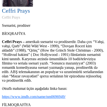
Ceffri Prays
Ceffri Prays
Ssenarist, prodüser
BİOQRAFİYA
Ceffri Prays
–
amerikalı ssenarist və prodüserdir. Daha çox “Vəhşi,
vəhşi, Qərb” (Wild Wild West - 1999), “Dovşan Roceri kim
aldadıb” (1988), “Qrinç” (How the Grinch Stole Christmas - 2000),
“Hollivud həkimi” ( Doc Hollywood - 1991) filmlərinin ssenaristi
kimi tanınıb. Karyerası ərzində ümumilikdə 10 bədii/televiziya
filminə və seriala ssenari yazıb. “Sonuncu məzuniyyət” (2003)
romantik komediyasına ssenari yazmaqla yanaşı, prodüserlik də
edib. ABŞ teleməkanının ən populyar və uzunömürlü seriallarından
olan “Məzar rəvayətləri” qorxu serialının bir epizoduna rejissorluq
və prodüserlik edib.
Ətraflı məlumat üçün aşağıdakı linkə basın:
https://www.imdb.com/name/nm0696949/
FİLMOQRAFİYA