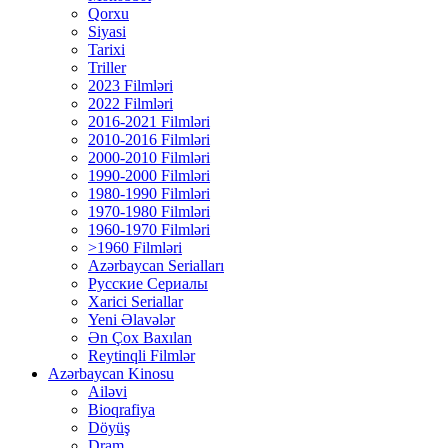
Qorxu
Siyasi
Tarixi
Triller
2023 Filmləri
2022 Filmləri
2016-2021 Filmləri
2010-2016 Filmləri
2000-2010 Filmləri
1990-2000 Filmləri
1980-1990 Filmləri
1970-1980 Filmləri
1960-1970 Filmləri
>1960 Filmləri
Azərbaycan Serialları
Русские Сериалы
Xarici Seriallar
Yeni Əlavələr
Ən Çox Baxılan
Reytinqli Filmlər
Azərbaycan Kinosu
Ailəvi
Bioqrafiya
Döyüş
Dram