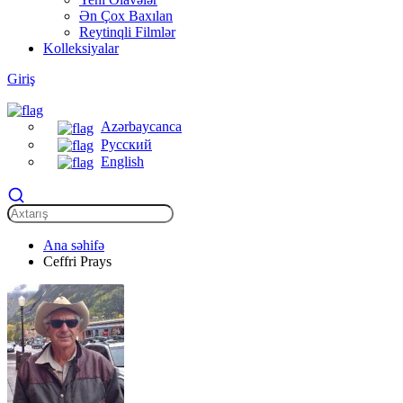
Ən Çox Baxılan
Reytinqli Filmlər
Kolleksiyalar
Giriş
Azərbaycanca
Русский
English
Ana səhifə
Ceffri Prays