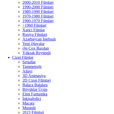
2000-2010 Filmləri
1990-2000 Filmləri
1980-1990 Filmləri
1970-1980 Filmləri
1960-1970 Filmləri
>1960 Filmləri
Xarici Filmlər
Rusiya Filmləri
Azərbaycan İstehsalı
Yeni Əlavələr
Ən Çox Baxılan
Yüksək Reytinqli
Cizgi Filmlər
Seriallar
Tammetrajlı
Ailəvi
3D Animasiya
2D Cizgi Filmləri
Balaca Balalara
Böyüklər Üçün
Elmi Fantastika
İnkişafedici
Macəra
Musiqili
2023 Filmləri