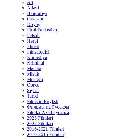
Art
Ailəvi
Bioqrafiya
Casuslar
Döyüş
Elmi Fantastika
Fəlsəfi
Hərbi
İdman
İnkişafedici
Komediya
Kriminal
Macəra
Mistik
Musiqili
Qorxu
Siyasi
Tarixi
Films in English
Фильмы на Русском
Filmlər Azərbaycanca
2023 Filmləri
2022 Filmləri
2016-2021 Filmləri
2010-2016 Filmləri