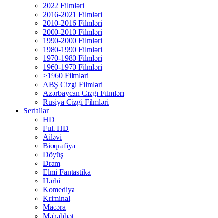
2022 Filmləri
2016-2021 Filmləri
2010-2016 Filmləri
2000-2010 Filmləri
1990-2000 Filmləri
1980-1990 Filmləri
1970-1980 Filmləri
1960-1970 Filmləri
>1960 Filmləri
ABŞ Cizgi Filmləri
Azərbaycan Cizgi Filmləri
Rusiya Cizgi Filmləri
Seriallar
HD
Full HD
Ailəvi
Bioqrafiya
Döyüş
Dram
Elmi Fantastika
Hərbi
Komediya
Kriminal
Macəra
Məhəbbət