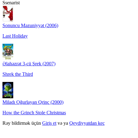
Ssenarist
Sonuncu Məzuniyyət (2006)
Last Holiday
Əlahəzrət 3-cü Şrek (2007)
Shrek the Third
Miladı Oğurlayan Qrinç (2000)
How the Grinch Stole Christmas
Rəy bildirmək üçün
Giriş et
və ya
Qeydiyyatdan keç