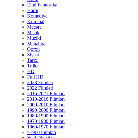
Elmi Fantastika
Hərbi
Komediya
Kriminal
Macəra
Mistik
Müzikl
Məhəbbət
Qorxu
Siyasi
Tarixi
Triller
HD
Full HD
2023 Filmləri
2022 Filmləri
2016-2021 Filmləri
2010-2016 Filmləri
2000-2010 Filmləri
1990-2000 Filmləri
1980-1990 Filmləri
1970-1980 Filmləri
1960-1970 Filmləri
>1960 Filmləri
Yeni Əlavələr