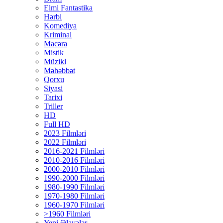
Elmi Fantastika
Hərbi
Komediya
Kriminal
Macəra
Mistik
Müzikl
Məhəbbət
Qorxu
Siyasi
Tarixi
Triller
HD
Full HD
2023 Filmləri
2022 Filmləri
2016-2021 Filmləri
2010-2016 Filmləri
2000-2010 Filmləri
1990-2000 Filmləri
1980-1990 Filmləri
1970-1980 Filmləri
1960-1970 Filmləri
>1960 Filmləri
Yeni Əlavələr