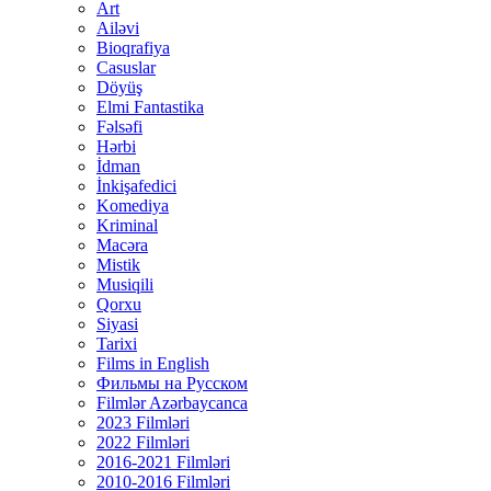
Art
Ailəvi
Bioqrafiya
Casuslar
Döyüş
Elmi Fantastika
Fəlsəfi
Hərbi
İdman
İnkişafedici
Komediya
Kriminal
Macəra
Mistik
Musiqili
Qorxu
Siyasi
Tarixi
Films in English
Фильмы на Русском
Filmlər Azərbaycanca
2023 Filmləri
2022 Filmləri
2016-2021 Filmləri
2010-2016 Filmləri