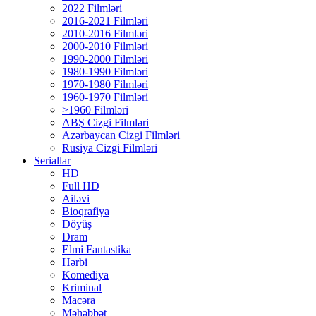
2022 Filmləri
2016-2021 Filmləri
2010-2016 Filmləri
2000-2010 Filmləri
1990-2000 Filmləri
1980-1990 Filmləri
1970-1980 Filmləri
1960-1970 Filmləri
>1960 Filmləri
ABŞ Cizgi Filmləri
Azərbaycan Cizgi Filmləri
Rusiya Cizgi Filmləri
Seriallar
HD
Full HD
Ailəvi
Bioqrafiya
Döyüş
Dram
Elmi Fantastika
Hərbi
Komediya
Kriminal
Macəra
Məhəbbət