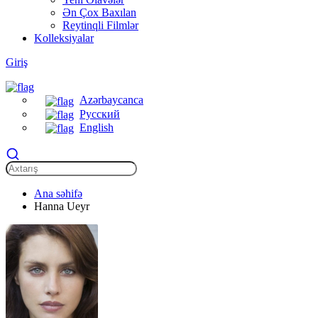
Ən Çox Baxılan
Reytinqli Filmlər
Kolleksiyalar
Giriş
Azərbaycanca
Русский
English
Ana səhifə
Hanna Ueyr