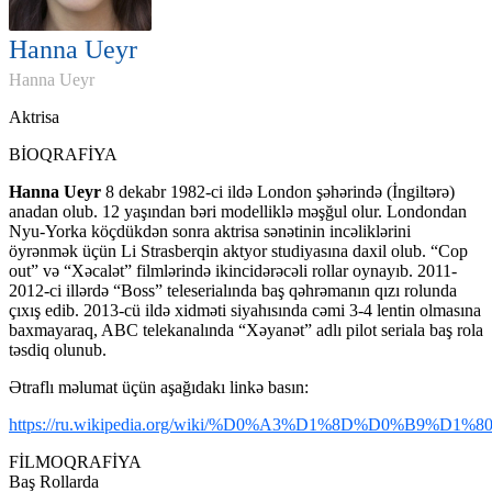
Hanna Ueyr
Hanna Ueyr
Aktrisa
BİOQRAFİYA
Hanna Ueyr
8 dekabr 1982-ci ildə London şəhərində (İngiltərə)
anadan olub. 12 yaşından bəri modelliklə məşğul olur. Londondan
Nyu-Yorka köçdükdən sonra aktrisa sənətinin incəliklərini
öyrənmək üçün Li Strasberqin aktyor studiyasına daxil olub. “Cop
out” və “Xəcalət” filmlərində ikincidərəcəli rollar oynayıb. 2011-
2012-ci illərdə “Boss” teleserialında baş qəhrəmanın qızı rolunda
çıxış edib. 2013-cü ildə xidməti siyahısında cəmi 3-4 lentin olmasına
baxmayaraq, ABC telekanalında “Xəyanət” adlı pilot seriala baş rola
təsdiq olunub.
Ətraflı məlumat üçün aşağıdakı linkə basın:
https://ru.wikipedia.org/wiki/%D0%A3%D1%8D%D0%B9
FİLMOQRAFİYA
Baş Rollarda