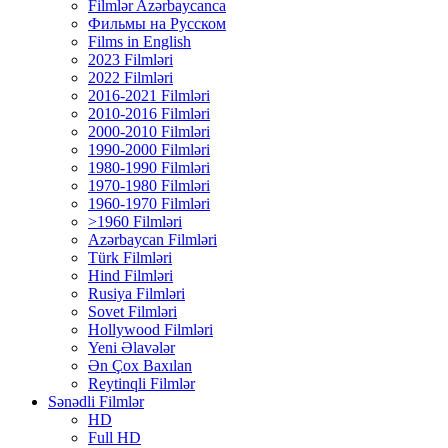
Filmlər Azərbaycanca
Фильмы на Русском
Films in English
2023 Filmləri
2022 Filmləri
2016-2021 Filmləri
2010-2016 Filmləri
2000-2010 Filmləri
1990-2000 Filmləri
1980-1990 Filmləri
1970-1980 Filmləri
1960-1970 Filmləri
>1960 Filmləri
Azərbaycan Filmləri
Türk Filmləri
Hind Filmləri
Rusiya Filmləri
Sovet Filmləri
Hollywood Filmləri
Yeni Əlavələr
Ən Çox Baxılan
Reytinqli Filmlər
Sənədli Filmlər
HD
Full HD