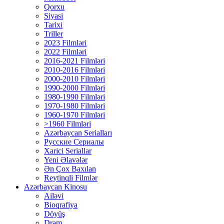
Qorxu
Siyasi
Tarixi
Triller
2023 Filmləri
2022 Filmləri
2016-2021 Filmləri
2010-2016 Filmləri
2000-2010 Filmləri
1990-2000 Filmləri
1980-1990 Filmləri
1970-1980 Filmləri
1960-1970 Filmləri
>1960 Filmləri
Azərbaycan Serialları
Русские Сериалы
Xarici Seriallar
Yeni Əlavələr
Ən Çox Baxılan
Reytinqli Filmlər
Azərbaycan Kinosu
Ailəvi
Bioqrafiya
Döyüş
Dram