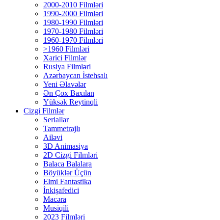
2000-2010 Filmləri
1990-2000 Filmləri
1980-1990 Filmləri
1970-1980 Filmləri
1960-1970 Filmləri
>1960 Filmləri
Xarici Filmlər
Rusiya Filmləri
Azərbaycan İstehsalı
Yeni Əlavələr
Ən Çox Baxılan
Yüksək Reytinqli
Cizgi Filmlər
Seriallar
Tammetrajlı
Ailəvi
3D Animasiya
2D Cizgi Filmləri
Balaca Balalara
Böyüklər Üçün
Elmi Fantastika
İnkişafedici
Macəra
Musiqili
2023 Filmləri