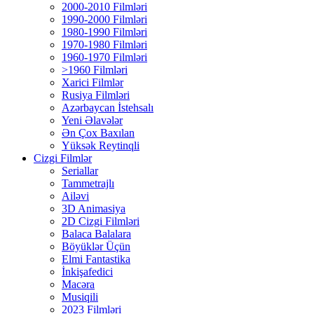
2000-2010 Filmləri
1990-2000 Filmləri
1980-1990 Filmləri
1970-1980 Filmləri
1960-1970 Filmləri
>1960 Filmləri
Xarici Filmlər
Rusiya Filmləri
Azərbaycan İstehsalı
Yeni Əlavələr
Ən Çox Baxılan
Yüksək Reytinqli
Cizgi Filmlər
Seriallar
Tammetrajlı
Ailəvi
3D Animasiya
2D Cizgi Filmləri
Balaca Balalara
Böyüklər Üçün
Elmi Fantastika
İnkişafedici
Macəra
Musiqili
2023 Filmləri