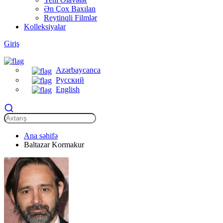
Ən Çox Baxılan
Reytinqli Filmlər
Kolleksiyalar
Giriş
Azərbaycanca
Русский
English
Ana səhifə
Baltazar Kormakur