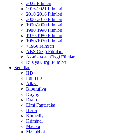
2022 Filmləri
2016-2021 Filmləri
2010-2016 Filmləri
2000-2010 Filmləri
1990-2000 Filmləri
1980-1990 Filmləri
1970-1980 Filmləri
1960-1970 Filmləri
>1960 Filmləri
ABŞ Cizgi Filmləri
Azərbaycan Cizgi Filmləri
Rusiya Cizgi Filmləri
Seriallar
HD
Full HD
Ailəvi
Bioqrafiya
Döyüş
Dram
Elmi Fantastika
Hərbi
Komediya
Kriminal
Macəra
Məhəbbət