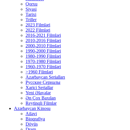
Qorxu
Siyasi
Tarixi
Triller
2023 Filmləri
2022 Filmləri
2016-2021 Filmləri
2010-2016 Filmləri
2000-2010 Filmləri
1990-2000 Filmləri
1980-1990 Filmləri
1970-1980 Filmləri
1960-1970 Filmləri
>1960 Filmləri
Azərbaycan Serialları
Русские Сериалы
Xarici Seriallar
Yeni Əlavələr
Ən Çox Baxılan
Reytinqli Filmlər
Azərbaycan Kinosu
Ailəvi
Bioqrafiya
Döyüş
Dram