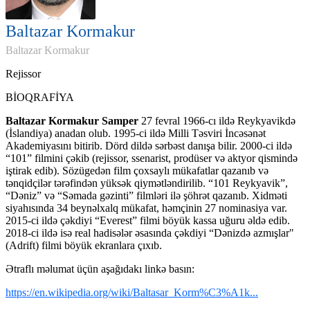
Baltazar Kormakur
Baltazar Kormakur
Rejissor
BİOQRAFİYA
Baltazar Kormakur Samper
27 fevral 1966-cı ildə Reykyavikdə
(İslandiya) anadan olub. 1995-ci ildə Milli Təsviri İncəsənət
Akademiyasını bitirib. Dörd dildə sərbəst danışa bilir. 2000-ci ildə
“101” filmini çəkib (rejissor, ssenarist, prodüser və aktyor qismində
iştirak edib). Sözügedən film çoxsaylı mükafatlar qazanıb və
tənqidçilər tərəfindən yüksək qiymətləndirilib. “101 Reykyavik”,
“Dəniz” və “Səmada gəzinti” filmləri ilə şöhrət qazanıb. Xidməti
siyahısında 34 beynəlxalq mükafat, həmçinin 27 nominasiya var.
2015-ci ildə çəkdiyi “Everest” filmi böyük kassa uğuru əldə edib.
2018-ci ildə isə real hadisələr əsasında çəkdiyi “Dənizdə azmışlar"
(Adrift) filmi böyük ekranlara çıxıb.
Ətraflı məlumat üçün aşağıdakı linkə basın:
https://en.wikipedia.org/wiki/Baltasar_Korm%C3%A1k...