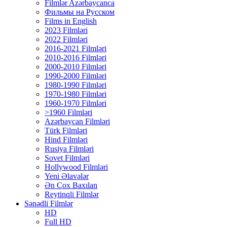
Filmlər Azərbaycanca
Фильмы на Русском
Films in English
2023 Filmləri
2022 Filmləri
2016-2021 Filmləri
2010-2016 Filmləri
2000-2010 Filmləri
1990-2000 Filmləri
1980-1990 Filmləri
1970-1980 Filmləri
1960-1970 Filmləri
>1960 Filmləri
Azərbaycan Filmləri
Türk Filmləri
Hind Filmləri
Rusiya Filmləri
Sovet Filmləri
Hollywood Filmləri
Yeni Əlavələr
Ən Çox Baxılan
Reytinqli Filmlər
Sənədli Filmlər
HD
Full HD