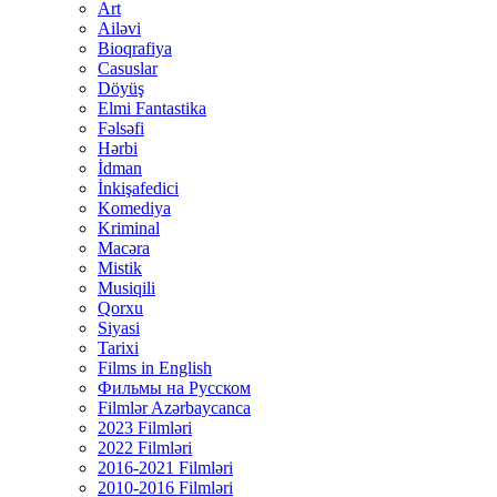
Art
Ailəvi
Bioqrafiya
Casuslar
Döyüş
Elmi Fantastika
Fəlsəfi
Hərbi
İdman
İnkişafedici
Komediya
Kriminal
Macəra
Mistik
Musiqili
Qorxu
Siyasi
Tarixi
Films in English
Фильмы на Русском
Filmlər Azərbaycanca
2023 Filmləri
2022 Filmləri
2016-2021 Filmləri
2010-2016 Filmləri