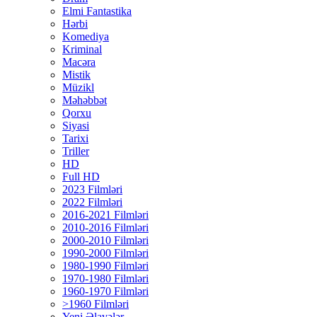
Elmi Fantastika
Hərbi
Komediya
Kriminal
Macəra
Mistik
Müzikl
Məhəbbət
Qorxu
Siyasi
Tarixi
Triller
HD
Full HD
2023 Filmləri
2022 Filmləri
2016-2021 Filmləri
2010-2016 Filmləri
2000-2010 Filmləri
1990-2000 Filmləri
1980-1990 Filmləri
1970-1980 Filmləri
1960-1970 Filmləri
>1960 Filmləri
Yeni Əlavələr