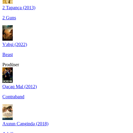
2 Tapança (2013)
2 Guns
Vəhşi (2022)
Beast
Prodüser
Qaçaq Mal (2012)
Contraband
Axının Cəngində (2018)