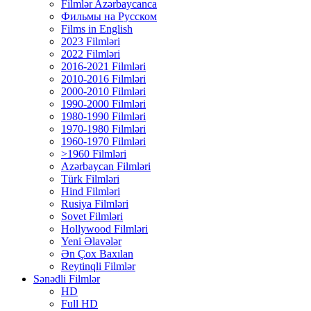
Filmlər Azərbaycanca
Фильмы на Русском
Films in English
2023 Filmləri
2022 Filmləri
2016-2021 Filmləri
2010-2016 Filmləri
2000-2010 Filmləri
1990-2000 Filmləri
1980-1990 Filmləri
1970-1980 Filmləri
1960-1970 Filmləri
>1960 Filmləri
Azərbaycan Filmləri
Türk Filmləri
Hind Filmləri
Rusiya Filmləri
Sovet Filmləri
Hollywood Filmləri
Yeni Əlavələr
Ən Çox Baxılan
Reytinqli Filmlər
Sənədli Filmlər
HD
Full HD