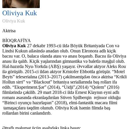
Oliviya Kuk
Oliviya Kuk
Aktrisa
BİOQRAFİYA
Oliviya Kuk
27 dekabr 1993-cü ildə Böyük Britaniyada Con və
Lindsi Kukun ailəsində anadan olub. Onun Eleonora adlı kiçik
bacısı var. O, balaca olanda atası və anası boşanıb. Bacısı ilə Oliviya
anası ilə qalıb. Kiçik yaşlarından gimnastika və baletlə məşğul olub.
Hal-hazırda Nyu-Yorkda (ABŞ) yaşayır. Əvvəllər aktyor Aleks Rou
ilə görüşüb. 2015-ci ildən aktyor Kristofer Ebbottla görüşür. “Motel
Beyts” teleserialına (2013–2017) çəkilməmişdən öncə aktrisa “Krikli
Hollun sirri” və “Blackout” britaniya seriallarında baş rolları ifa
edib. “Eksperiment.Şər” (2014), “Uidji”,(2014) “Qolem” (2016)
filmlərində çəkilib. 29 mart 2018-ci ildə Ernest Klaynın eyni adlı
romanı əsasında ekranlaşdırılan Stiven Spilberqin rejissor olduğu
“Birinci oyunçu hazırlaşsın” (2018), elmi-fantastik macəra filmi
tamaşaçılara təqdim olunub. Oliviya Kuk həmin filmdə baş
rollardan birini canlandırıb.
Ətraflı məlumat üçün aşağıdakı linkə basın: