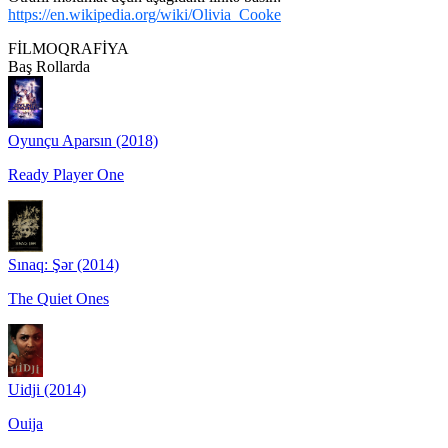
https://en.wikipedia.org/wiki/Olivia_Cooke
FİLMOQRAFİYA
Baş Rollarda
Oyunçu Aparsın (2018)
Ready Player One
Sınaq: Şər (2014)
The Quiet Ones
Uidji (2014)
Ouija