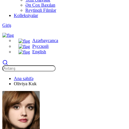
Ən Çox Baxılan
Reytinqli Filmlər
Kolleksiyalar
Giriş
Azərbaycanca
Русский
English
Ana səhifə
Oliviya Kuk