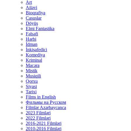
Art
Ailəvi
Bioqrafiya
Casuslar
Döyüş
Elmi Fantastika
Fəlsəfi
Hərbi
İdman
İnkişafedici
Komediya
Kriminal
Macəra
Mistik
Musiqili
Qorxu
Siyasi
Tarixi
Films in English
Фильмы на Русском
Filmlər Azərbaycanca
2023 Filmləri
2022 Filmləri
2016-2021 Filmləri
2010-2016 Filmləri