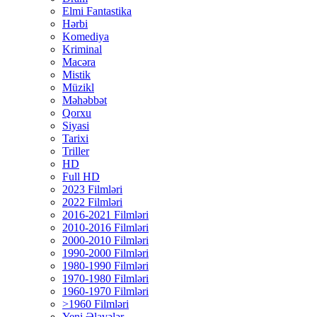
Elmi Fantastika
Hərbi
Komediya
Kriminal
Macəra
Mistik
Müzikl
Məhəbbət
Qorxu
Siyasi
Tarixi
Triller
HD
Full HD
2023 Filmləri
2022 Filmləri
2016-2021 Filmləri
2010-2016 Filmləri
2000-2010 Filmləri
1990-2000 Filmləri
1980-1990 Filmləri
1970-1980 Filmləri
1960-1970 Filmləri
>1960 Filmləri
Yeni Əlavələr