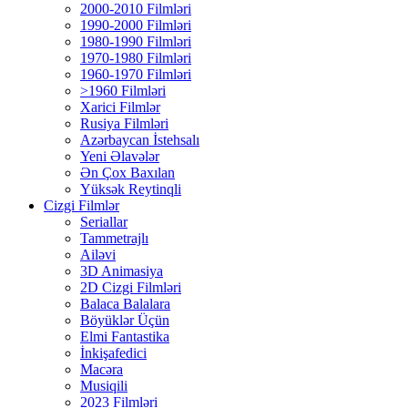
2000-2010 Filmləri
1990-2000 Filmləri
1980-1990 Filmləri
1970-1980 Filmləri
1960-1970 Filmləri
>1960 Filmləri
Xarici Filmlər
Rusiya Filmləri
Azərbaycan İstehsalı
Yeni Əlavələr
Ən Çox Baxılan
Yüksək Reytinqli
Cizgi Filmlər
Seriallar
Tammetrajlı
Ailəvi
3D Animasiya
2D Cizgi Filmləri
Balaca Balalara
Böyüklər Üçün
Elmi Fantastika
İnkişafedici
Macəra
Musiqili
2023 Filmləri