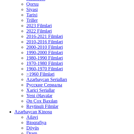
Qorxu
Siyasi
Tarixi
Triller
2023 Filmləri
2022 Filmləri
2016-2021 Filmləri
2010-2016 Filmləri
2000-2010 Filmləri
1990-2000 Filmləri
1980-1990 Filmləri
1970-1980 Filmləri
1960-1970 Filmləri
>1960 Filmləri
Azərbaycan Serialları
Русские Сериалы
Xarici Seriallar
Yeni Əlavələr
Ən Çox Baxılan
Reytinqli Filmlər
Azərbaycan Kinosu
Ailəvi
Bioqrafiya
Döyüş
Dram