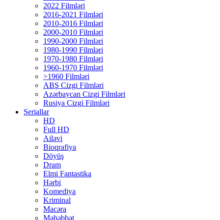
2022 Filmləri
2016-2021 Filmləri
2010-2016 Filmləri
2000-2010 Filmləri
1990-2000 Filmləri
1980-1990 Filmləri
1970-1980 Filmləri
1960-1970 Filmləri
>1960 Filmləri
ABŞ Cizgi Filmləri
Azərbaycan Cizgi Filmləri
Rusiya Cizgi Filmləri
Seriallar
HD
Full HD
Ailəvi
Bioqrafiya
Döyüş
Dram
Elmi Fantastika
Hərbi
Komediya
Kriminal
Macəra
Məhəbbət