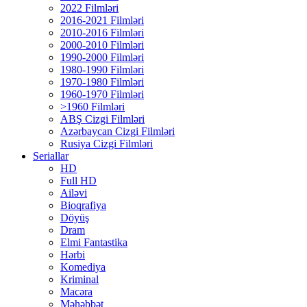
2022 Filmləri
2016-2021 Filmləri
2010-2016 Filmləri
2000-2010 Filmləri
1990-2000 Filmləri
1980-1990 Filmləri
1970-1980 Filmləri
1960-1970 Filmləri
>1960 Filmləri
ABŞ Cizgi Filmləri
Azərbaycan Cizgi Filmləri
Rusiya Cizgi Filmləri
Seriallar
HD
Full HD
Ailəvi
Bioqrafiya
Döyüş
Dram
Elmi Fantastika
Hərbi
Komediya
Kriminal
Macəra
Məhəbbət