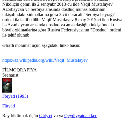
Nikoliçin qərarı ilə 2 sentyabr 2013-cü ildə Vaqif Mustafayev
Azərbaycan və Serbiya arasında dostluq münasibətlərinin
inkişafındakı xidmətlərinə görə 3-cü dərəcəli "Serbiya bayrağı"
ordeni ilə təltif edilib. Vaqif Mustafayev 8 may 2015-ci ildə Rusiya
ilə Azərbaycan arasında dostluq və əməkdaşlığın inkişafındakı
böyük xidmətlərinə görə Rusiya Federasiyasının "Dostluq" ordeni
ilə təltif olunub.
Ətraflı məlumat üçün aşağıdakı linkə basın:
https://az.wikipedia.org/wiki/Vaqif_Mustafayev
FİLMOQRAFİYA
Ssenarist
Fəryad (1993)
Färyäd
Rəy bildirmək üçün
Giriş et
və ya
Qeydiyyatdan keç