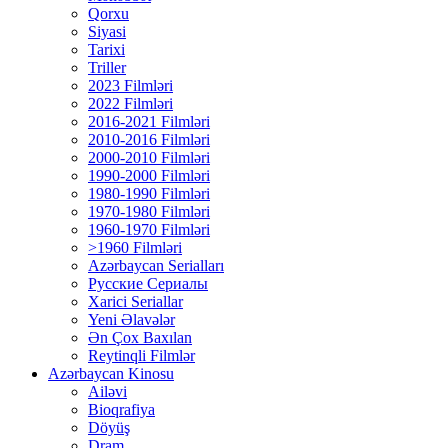
Qorxu
Siyasi
Tarixi
Triller
2023 Filmləri
2022 Filmləri
2016-2021 Filmləri
2010-2016 Filmləri
2000-2010 Filmləri
1990-2000 Filmləri
1980-1990 Filmləri
1970-1980 Filmləri
1960-1970 Filmləri
>1960 Filmləri
Azərbaycan Serialları
Русские Сериалы
Xarici Seriallar
Yeni Əlavələr
Ən Çox Baxılan
Reytinqli Filmlər
Azərbaycan Kinosu
Ailəvi
Bioqrafiya
Döyüş
Dram