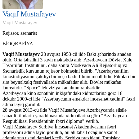
Vaqif Mustafayev
Vaqif Mustafayev
Rejissor, ssenarist
BİOQRAFİYA
Vaqif Mustafayev
28 avqust 1953-cü ildə Bakı şəhərində anadan
olub. Orta təhsilini 3 saylı məktəbdə alıb. Azərbaycan Dövlət Xalq
Təsərrüfatı İnstitutunu, daha sonra Moskvada Ali Rejissorluq və
Ssenaristlik kursunun rejissor bölməsini bitirib. "Azərbaycanfilm"
kinostudiyasının çəkdiyi bir neçə bədii filmin müəllifidir. Filmləri bir
sıra beynəlxalq festivallarda mükafatlar alıb. Dövlət mükafatı
laureatıdır. "Space" televiziya kanalının rəhbəridir.
Azərbaycan kino sənətinin inkişafındakı xidmətlərinə görə 18
dekabr 2000-ci ildə "Azərbaycanın əməkdar incəsənət xadimi" fəxri
adına layiq görülüb.
28 avqust 2013-cü ildə Vaqif Mustafayevə Azərbaycanda silsilə
sənədli filmlərin yaradılmasında xidmətlərinə görə "Azərbaycan
Respublikası Prezidentinin fəxri diplomu" verilib.
Vaqif Mustafayev Serbiya İncəsənət Akademiyasının fəxri
professoru adına layiq görülüb, bu ali təhsil ocağında sənət
adamlarına ustad dərsləri keçib. Serbiya prezidenti Tomislav