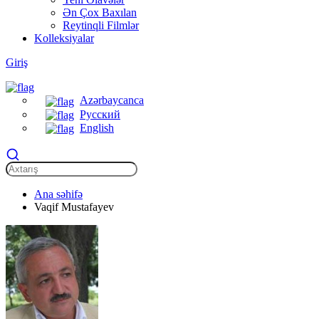
Ən Çox Baxılan
Reytinqli Filmlər
Kolleksiyalar
Giriş
Azərbaycanca
Русский
English
Ana səhifə
Vaqif Mustafayev