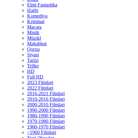
Elmi Fantastika
Hərbi
Komediya
Kriminal
Macəra
Mistik
Müzikl
Məhəbbət
Qorxu
Siyasi
Tarixi
Triller
HD
Full HD
2023 Filmləri
2022 Filmləri
2016-2021 Filmləri
2010-2016 Filmləri
2000-2010 Filmləri
1990-2000 Filmləri
1980-1990 Filmləri
1970-1980 Filmləri
1960-1970 Filmləri
>1960 Filmləri
Yeni Əlavələr