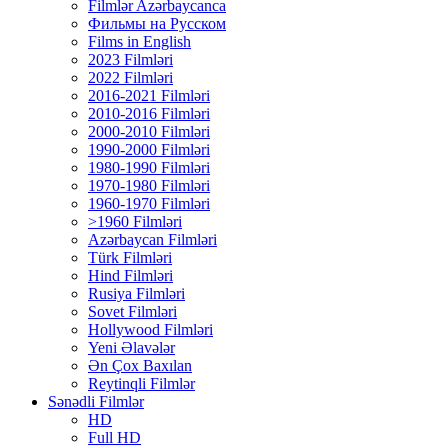
Filmlər Azərbaycanca
Фильмы на Русском
Films in English
2023 Filmləri
2022 Filmləri
2016-2021 Filmləri
2010-2016 Filmləri
2000-2010 Filmləri
1990-2000 Filmləri
1980-1990 Filmləri
1970-1980 Filmləri
1960-1970 Filmləri
>1960 Filmləri
Azərbaycan Filmləri
Türk Filmləri
Hind Filmləri
Rusiya Filmləri
Sovet Filmləri
Hollywood Filmləri
Yeni Əlavələr
Ən Çox Baxılan
Reytinqli Filmlər
Sənədli Filmlər
HD
Full HD