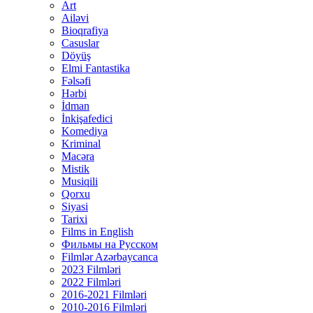
Art
Ailəvi
Bioqrafiya
Casuslar
Döyüş
Elmi Fantastika
Fəlsəfi
Hərbi
İdman
İnkişafedici
Komediya
Kriminal
Macəra
Mistik
Musiqili
Qorxu
Siyasi
Tarixi
Films in English
Фильмы на Русском
Filmlər Azərbaycanca
2023 Filmləri
2022 Filmləri
2016-2021 Filmləri
2010-2016 Filmləri