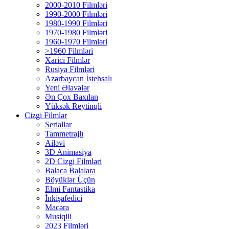
2000-2010 Filmləri
1990-2000 Filmləri
1980-1990 Filmləri
1970-1980 Filmləri
1960-1970 Filmləri
>1960 Filmləri
Xarici Filmlər
Rusiya Filmləri
Azərbaycan İstehsalı
Yeni Əlavələr
Ən Çox Baxılan
Yüksək Reytinqli
Cizgi Filmlər
Seriallar
Tammetrajlı
Ailəvi
3D Animasiya
2D Cizgi Filmləri
Balaca Balalara
Böyüklər Üçün
Elmi Fantastika
İnkişafedici
Macəra
Musiqili
2023 Filmləri