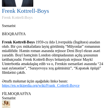
Frenk Kottrell-Boys
Frenk Kottrell-Boys
Ssenarist
BİOQRAFİYA
Frenk Kottrell-Boys
1959-cu ildə Liverpulda (İngiltərə) anadan
olub. Bir çox mükafatlara layiq görülmüş “Milyonlar” romanının
müəllifidir. Həmin roman əsasında rejissor Deni Boyl ekran əsəri
yaradıb. Boyl həmçinin London olimpiadasının açılış şousunun
tərtibatçısıdır. Frenk Kottrell-Boys britaniyalı rejissor Maykl
Uinterbottla əməkdaşlıq edib və o, Frenkin ssenariləri əsasında “24
saat əylənənlər”, “Sarayevoya xoş gəlmisiniz”, “Kəpənək öpüşü”
filmlərini çəkib.
Ətraflı məlumat üçün aşağıdakı linkə basın:
https://en.wikipedia.org/wiki/Frank_Cottrell-Boyce
FİLMOQRAFİYA
Ssenarist