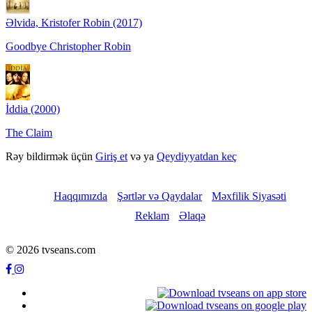
Əlvida, Kristofer Robin (2017)
Goodbye Christopher Robin
İddia (2000)
The Claim
Rəy bildirmək üçün
Giriş et
və ya
Qeydiyyatdan keç
Haqqımızda
Şərtlər və Qaydalar
Məxfilik Siyasəti
Reklam
Əlaqə
© 2026 tvseans.com