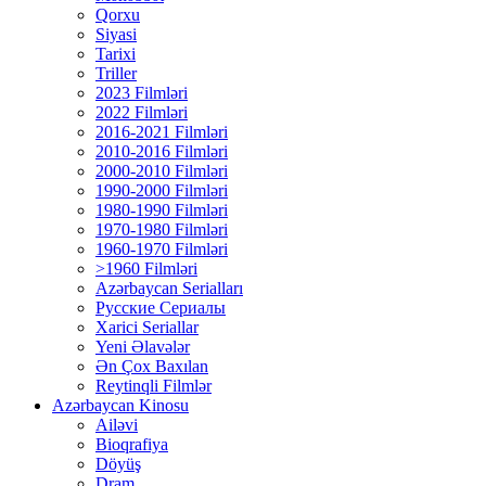
Qorxu
Siyasi
Tarixi
Triller
2023 Filmləri
2022 Filmləri
2016-2021 Filmləri
2010-2016 Filmləri
2000-2010 Filmləri
1990-2000 Filmləri
1980-1990 Filmləri
1970-1980 Filmləri
1960-1970 Filmləri
>1960 Filmləri
Azərbaycan Serialları
Русские Сериалы
Xarici Seriallar
Yeni Əlavələr
Ən Çox Baxılan
Reytinqli Filmlər
Azərbaycan Kinosu
Ailəvi
Bioqrafiya
Döyüş
Dram