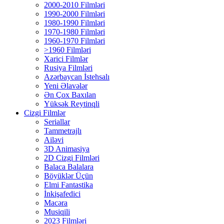
2000-2010 Filmləri
1990-2000 Filmləri
1980-1990 Filmləri
1970-1980 Filmləri
1960-1970 Filmləri
>1960 Filmləri
Xarici Filmlər
Rusiya Filmləri
Azərbaycan İstehsalı
Yeni Əlavələr
Ən Çox Baxılan
Yüksək Reytinqli
Cizgi Filmlər
Seriallar
Tammetrajlı
Ailəvi
3D Animasiya
2D Cizgi Filmləri
Balaca Balalara
Böyüklər Üçün
Elmi Fantastika
İnkişafedici
Macəra
Musiqili
2023 Filmləri