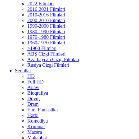
2022 Filmləri
2016-2021 Filmləri
2010-2016 Filmləri
2000-2010 Filmləri
1990-2000 Filmləri
1980-1990 Filmləri
1970-1980 Filmləri
1960-1970 Filmləri
>1960 Filmləri
ABŞ Cizgi Filmləri
Azərbaycan Cizgi Filmləri
Rusiya Cizgi Filmləri
Seriallar
HD
Full HD
Ailəvi
Bioqrafiya
Döyüş
Dram
Elmi Fantastika
Hərbi
Komediya
Kriminal
Macəra
Məhəbbət