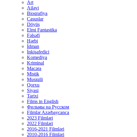
Art
Ailəvi
Bioqrafiya
Casuslar
Döyüş
Elmi Fantastika
Fəlsəfi
Hərbi
İdman
İnkişafedici
Komediya
Kriminal
Macəra
Mistik
Musiqili
Qorxu
Siyasi
Tarixi
Films in English
Фильмы на Русском
Filmlər Azərbaycanca
2023 Filmləri
2022 Filmləri
2016-2021 Filmləri
2010-2016 Filmləri