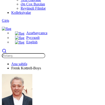
Ən Çox Baxılan
Reytinqli Filmlər
Kolleksiyalar
Giriş
Azərbaycanca
Русский
English
Ana səhifə
Frenk Kottrell-Boys