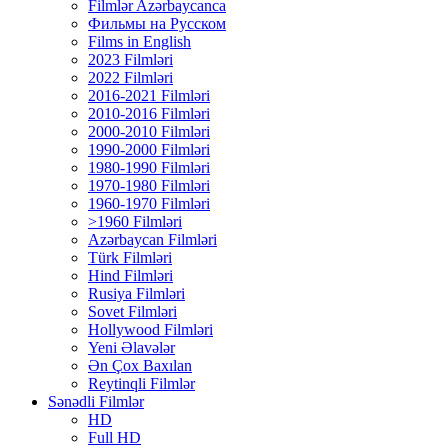
Filmlər Azərbaycanca
Фильмы на Русском
Films in English
2023 Filmləri
2022 Filmləri
2016-2021 Filmləri
2010-2016 Filmləri
2000-2010 Filmləri
1990-2000 Filmləri
1980-1990 Filmləri
1970-1980 Filmləri
1960-1970 Filmləri
>1960 Filmləri
Azərbaycan Filmləri
Türk Filmləri
Hind Filmləri
Rusiya Filmləri
Sovet Filmləri
Hollywood Filmləri
Yeni Əlavələr
Ən Çox Baxılan
Reytinqli Filmlər
Sənədli Filmlər
HD
Full HD