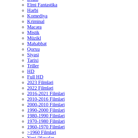
Elmi Fantastika
Hərbi
Komediya
Kriminal
Macəra
Mistik
Müzikl
Məhəbbət
Qorxu
Siyasi
Tarixi
Triller
HD
Full HD
2023 Filmləri
2022 Filmləri
2016-2021 Filmləri
2010-2016 Filmləri
2000-2010 Filmləri
1990-2000 Filmləri
1980-1990 Filmləri
1970-1980 Filmləri
1960-1970 Filmləri
>1960 Filmləri
Yeni Əlavələr