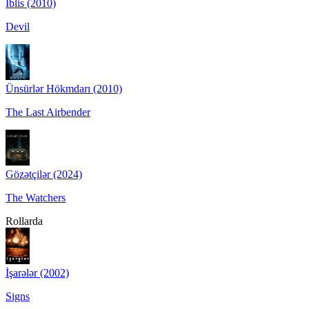
İblis (2010)
Devil
Ünsürlər Hökmdarı (2010)
The Last Airbender
Gözətçilər (2024)
The Watchers
Rollarda
İşarələr (2002)
Signs