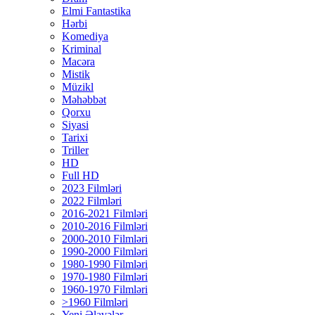
Elmi Fantastika
Hərbi
Komediya
Kriminal
Macəra
Mistik
Müzikl
Məhəbbət
Qorxu
Siyasi
Tarixi
Triller
HD
Full HD
2023 Filmləri
2022 Filmləri
2016-2021 Filmləri
2010-2016 Filmləri
2000-2010 Filmləri
1990-2000 Filmləri
1980-1990 Filmləri
1970-1980 Filmləri
1960-1970 Filmləri
>1960 Filmləri
Yeni Əlavələr