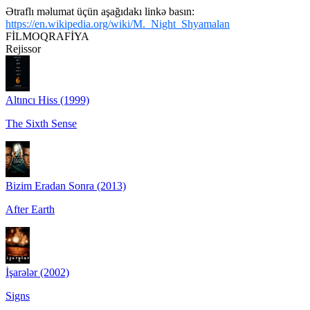
Ətraflı məlumat üçün aşağıdakı linkə basın:
https://en.wikipedia.org/wiki/M._Night_Shyamalan
FİLMOQRAFİYA
Rejissor
Altıncı Hiss (1999)
The Sixth Sense
Bizim Eradan Sonra (2013)
After Earth
İşarələr (2002)
Signs