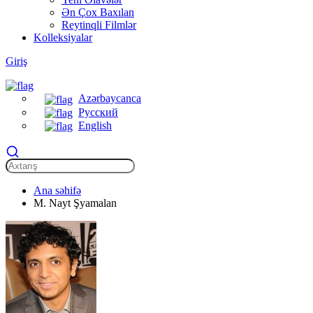
Ən Çox Baxılan
Reytinqli Filmlər
Kolleksiyalar
Giriş
Azərbaycanca
Русский
English
Ana səhifə
M. Nayt Şyamalan