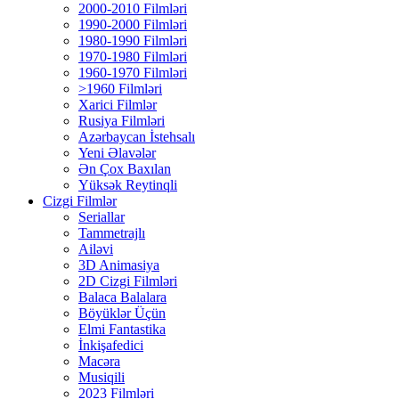
2000-2010 Filmləri
1990-2000 Filmləri
1980-1990 Filmləri
1970-1980 Filmləri
1960-1970 Filmləri
>1960 Filmləri
Xarici Filmlər
Rusiya Filmləri
Azərbaycan İstehsalı
Yeni Əlavələr
Ən Çox Baxılan
Yüksək Reytinqli
Cizgi Filmlər
Seriallar
Tammetrajlı
Ailəvi
3D Animasiya
2D Cizgi Filmləri
Balaca Balalara
Böyüklər Üçün
Elmi Fantastika
İnkişafedici
Macəra
Musiqili
2023 Filmləri