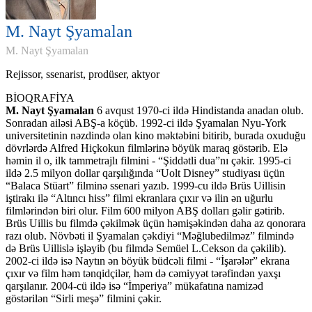
M. Nayt Şyamalan
M. Nayt Şyamalan
Rejissor, ssenarist, prodüser, aktyor
BİOQRAFİYA
M. Nayt Şyamalan
6 avqust 1970-ci ildə Hindistanda anadan olub.
Sonradan ailəsi ABŞ-a köçüb. 1992-ci ildə Şyamalan Nyu-York
universitetinin nəzdində olan kino məktəbini bitirib, burada oxuduğu
dövrlərdə Alfred Hiçkokun filmlərinə böyük maraq göstərib. Elə
həmin il o, ilk tammetrajlı filmini - “Şiddətli dua”nı çəkir. 1995-ci
ildə 2.5 milyon dollar qarşılığında “Uolt Disney” studiyası üçün
“Balaca Stüart” filminə ssenari yazıb. 1999-cu ildə Brüs Uillisin
iştirakı ilə “Altıncı hiss” filmi ekranlara çıxır və ilin ən uğurlu
filmlərindən biri olur. Film 600 milyon ABŞ dolları gəlir gətirib.
Brüs Uillis bu filmdə çəkilmək üçün həmişəkindən daha az qonorara
razı olub. Növbəti il Şyamalan çəkdiyi “Məğlubedilməz” filmində
də Brüs Uillislə işləyib (bu filmdə Semüel L.Cekson da çəkilib).
2002-ci ildə isə Naytın ən böyük büdcəli filmi - “İşarələr” ekrana
çıxır və film həm tənqidçilər, həm də cəmiyyət tərəfindən yaxşı
qarşılanır. 2004-cü ildə isə “İmperiya” mükafatına namizəd
göstərilən “Sirli meşə” filmini çəkir.