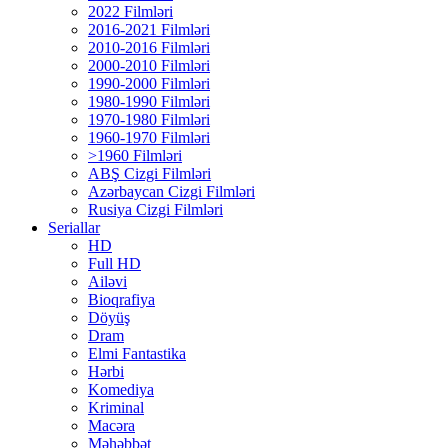
2022 Filmləri
2016-2021 Filmləri
2010-2016 Filmləri
2000-2010 Filmləri
1990-2000 Filmləri
1980-1990 Filmləri
1970-1980 Filmləri
1960-1970 Filmləri
>1960 Filmləri
ABŞ Cizgi Filmləri
Azərbaycan Cizgi Filmləri
Rusiya Cizgi Filmləri
Seriallar
HD
Full HD
Ailəvi
Bioqrafiya
Döyüş
Dram
Elmi Fantastika
Hərbi
Komediya
Kriminal
Macəra
Məhəbbət