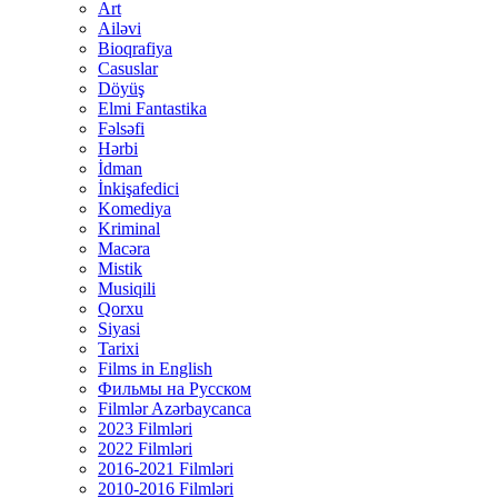
Art
Ailəvi
Bioqrafiya
Casuslar
Döyüş
Elmi Fantastika
Fəlsəfi
Hərbi
İdman
İnkişafedici
Komediya
Kriminal
Macəra
Mistik
Musiqili
Qorxu
Siyasi
Tarixi
Films in English
Фильмы на Русском
Filmlər Azərbaycanca
2023 Filmləri
2022 Filmləri
2016-2021 Filmləri
2010-2016 Filmləri