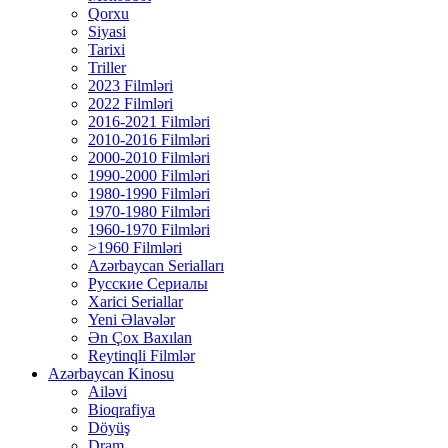
Qorxu
Siyasi
Tarixi
Triller
2023 Filmləri
2022 Filmləri
2016-2021 Filmləri
2010-2016 Filmləri
2000-2010 Filmləri
1990-2000 Filmləri
1980-1990 Filmləri
1970-1980 Filmləri
1960-1970 Filmləri
>1960 Filmləri
Azərbaycan Serialları
Русские Сериалы
Xarici Seriallar
Yeni Əlavələr
Ən Çox Baxılan
Reytinqli Filmlər
Azərbaycan Kinosu
Ailəvi
Bioqrafiya
Döyüş
Dram