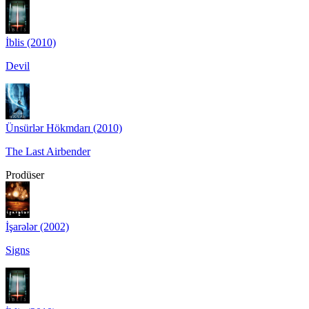
İblis (2010)
Devil
Ünsürlər Hökmdarı (2010)
The Last Airbender
Prodüser
İşarələr (2002)
Signs