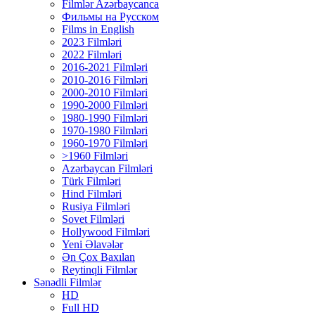
Filmlər Azərbaycanca
Фильмы на Русском
Films in English
2023 Filmləri
2022 Filmləri
2016-2021 Filmləri
2010-2016 Filmləri
2000-2010 Filmləri
1990-2000 Filmləri
1980-1990 Filmləri
1970-1980 Filmləri
1960-1970 Filmləri
>1960 Filmləri
Azərbaycan Filmləri
Türk Filmləri
Hind Filmləri
Rusiya Filmləri
Sovet Filmləri
Hollywood Filmləri
Yeni Əlavələr
Ən Çox Baxılan
Reytinqli Filmlər
Sənədli Filmlər
HD
Full HD