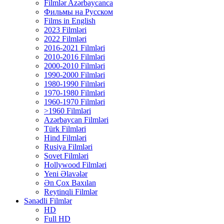
Filmlər Azərbaycanca
Фильмы на Русском
Films in English
2023 Filmləri
2022 Filmləri
2016-2021 Filmləri
2010-2016 Filmləri
2000-2010 Filmləri
1990-2000 Filmləri
1980-1990 Filmləri
1970-1980 Filmləri
1960-1970 Filmləri
>1960 Filmləri
Azərbaycan Filmləri
Türk Filmləri
Hind Filmləri
Rusiya Filmləri
Sovet Filmləri
Hollywood Filmləri
Yeni Əlavələr
Ən Çox Baxılan
Reytinqli Filmlər
Sənədli Filmlər
HD
Full HD