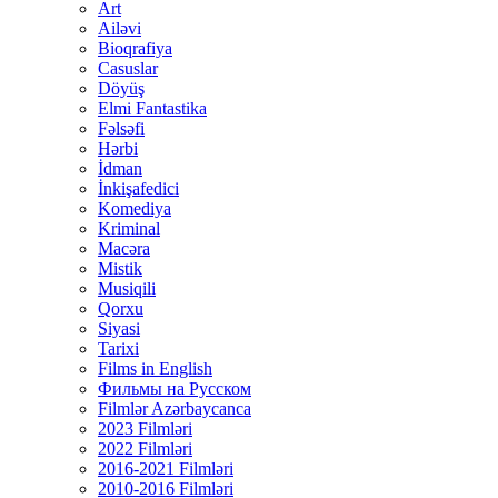
Art
Ailəvi
Bioqrafiya
Casuslar
Döyüş
Elmi Fantastika
Fəlsəfi
Hərbi
İdman
İnkişafedici
Komediya
Kriminal
Macəra
Mistik
Musiqili
Qorxu
Siyasi
Tarixi
Films in English
Фильмы на Русском
Filmlər Azərbaycanca
2023 Filmləri
2022 Filmləri
2016-2021 Filmləri
2010-2016 Filmləri