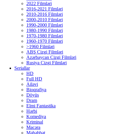
2022 Filmləri
2016-2021 Filmləri
2010-2016 Filmləri
2000-2010 Filmləri
1990-2000 Filmləri
1980-1990 Filmləri
1970-1980 Filmləri
1960-1970 Filmləri
>1960 Filmləri
ABŞ Cizgi Filmləri
Azərbaycan Cizgi Filmləri
Rusiya Cizgi Filmləri
Seriallar
HD
Full HD
Ailəvi
Bioqrafiya
Döyüş
Dram
Elmi Fantastika
Hərbi
Komediya
Kriminal
Macəra
Məhəbbət