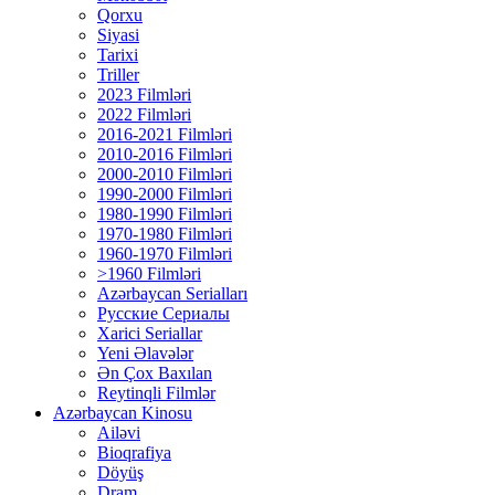
Qorxu
Siyasi
Tarixi
Triller
2023 Filmləri
2022 Filmləri
2016-2021 Filmləri
2010-2016 Filmləri
2000-2010 Filmləri
1990-2000 Filmləri
1980-1990 Filmləri
1970-1980 Filmləri
1960-1970 Filmləri
>1960 Filmləri
Azərbaycan Serialları
Русские Сериалы
Xarici Seriallar
Yeni Əlavələr
Ən Çox Baxılan
Reytinqli Filmlər
Azərbaycan Kinosu
Ailəvi
Bioqrafiya
Döyüş
Dram