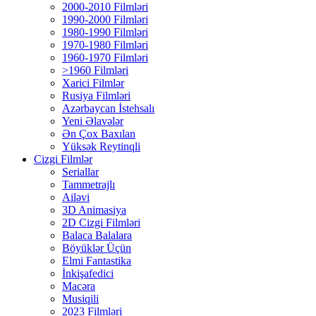
2000-2010 Filmləri
1990-2000 Filmləri
1980-1990 Filmləri
1970-1980 Filmləri
1960-1970 Filmləri
>1960 Filmləri
Xarici Filmlər
Rusiya Filmləri
Azərbaycan İstehsalı
Yeni Əlavələr
Ən Çox Baxılan
Yüksək Reytinqli
Cizgi Filmlər
Seriallar
Tammetrajlı
Ailəvi
3D Animasiya
2D Cizgi Filmləri
Balaca Balalara
Böyüklər Üçün
Elmi Fantastika
İnkişafedici
Macəra
Musiqili
2023 Filmləri