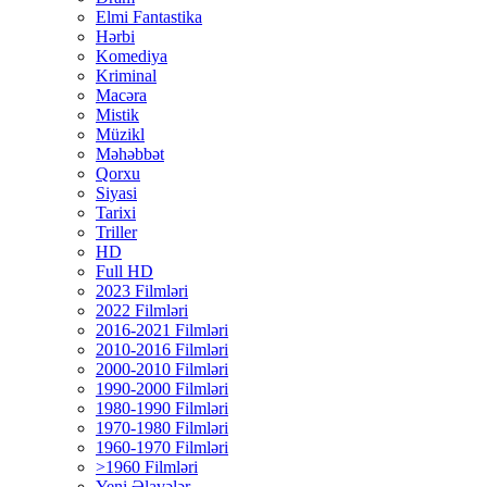
Elmi Fantastika
Hərbi
Komediya
Kriminal
Macəra
Mistik
Müzikl
Məhəbbət
Qorxu
Siyasi
Tarixi
Triller
HD
Full HD
2023 Filmləri
2022 Filmləri
2016-2021 Filmləri
2010-2016 Filmləri
2000-2010 Filmləri
1990-2000 Filmləri
1980-1990 Filmləri
1970-1980 Filmləri
1960-1970 Filmləri
>1960 Filmləri
Yeni Əlavələr