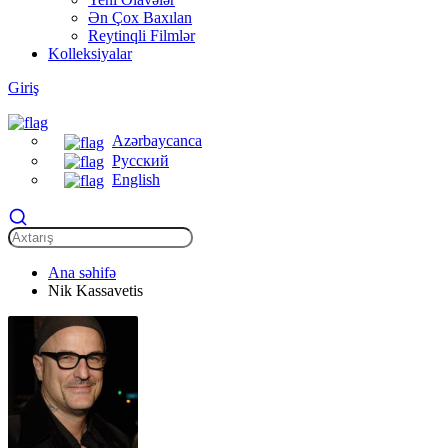
Ən Çox Baxılan
Reytinqli Filmlər
Kolleksiyalar
Giriş
Azərbaycanca
Русский
English
Ana səhifə
Nik Kassavetis