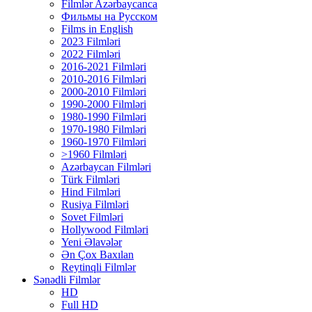
Filmlər Azərbaycanca
Фильмы на Русском
Films in English
2023 Filmləri
2022 Filmləri
2016-2021 Filmləri
2010-2016 Filmləri
2000-2010 Filmləri
1990-2000 Filmləri
1980-1990 Filmləri
1970-1980 Filmləri
1960-1970 Filmləri
>1960 Filmləri
Azərbaycan Filmləri
Türk Filmləri
Hind Filmləri
Rusiya Filmləri
Sovet Filmləri
Hollywood Filmləri
Yeni Əlavələr
Ən Çox Baxılan
Reytinqli Filmlər
Sənədli Filmlər
HD
Full HD