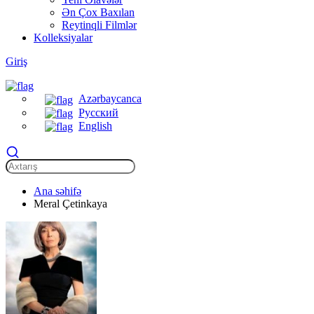
Ən Çox Baxılan
Reytinqli Filmlər
Kolleksiyalar
Giriş
Azərbaycanca
Русский
English
Ana səhifə
Meral Çetinkaya