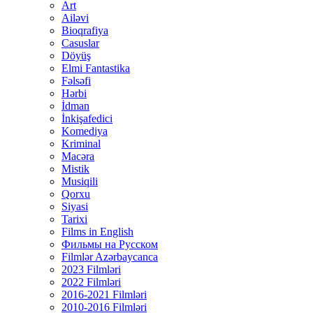
Art
Ailəvi
Bioqrafiya
Casuslar
Döyüş
Elmi Fantastika
Fəlsəfi
Hərbi
İdman
İnkişafedici
Komediya
Kriminal
Macəra
Mistik
Musiqili
Qorxu
Siyasi
Tarixi
Films in English
Фильмы на Русском
Filmlər Azərbaycanca
2023 Filmləri
2022 Filmləri
2016-2021 Filmləri
2010-2016 Filmləri