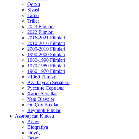
Qorxu
Siyasi
Tarixi
Triller
2023 Filmləri
2022 Filmləri
2016-2021 Filmləri
2010-2016 Filmləri
2000-2010 Filmləri
1990-2000 Filmləri
1980-1990 Filmləri
1970-1980 Filmləri
1960-1970 Filmləri
>1960 Filmləri
Azərbaycan Serialları
Русские Сериалы
Xarici Seriallar
Yeni Əlavələr
Ən Çox Baxılan
Reytinqli Filmlər
Azərbaycan Kinosu
Ailəvi
Bioqrafiya
Döyüş
Dram