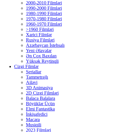
2000-2010 Filmləri
1990-2000 Filmləri
1980-1990 Filmləri
1970-1980 Filmləri
1960-1970 Filmləri
>1960 Filmləri
Xarici Filmlər
Rusiya Filmləri
Azərbaycan İstehsalı
Yeni Əlavələr
Ən Çox Baxılan
Yüksək Reytinqli
Cizgi Filmlər
Seriallar
Tammetrajlı
Ailəvi
3D Animasiya
2D Cizgi Filmləri
Balaca Balalara
Böyüklər Üçün
Elmi Fantastika
İnkişafedici
Macəra
Musiqili
2023 Filmləri