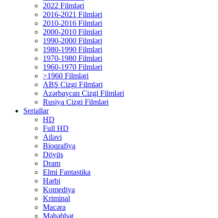
2022 Filmləri
2016-2021 Filmləri
2010-2016 Filmləri
2000-2010 Filmləri
1990-2000 Filmləri
1980-1990 Filmləri
1970-1980 Filmləri
1960-1970 Filmləri
>1960 Filmləri
ABŞ Cizgi Filmləri
Azərbaycan Cizgi Filmləri
Rusiya Cizgi Filmləri
Seriallar
HD
Full HD
Ailəvi
Bioqrafiya
Döyüş
Dram
Elmi Fantastika
Hərbi
Komediya
Kriminal
Macəra
Məhəbbət