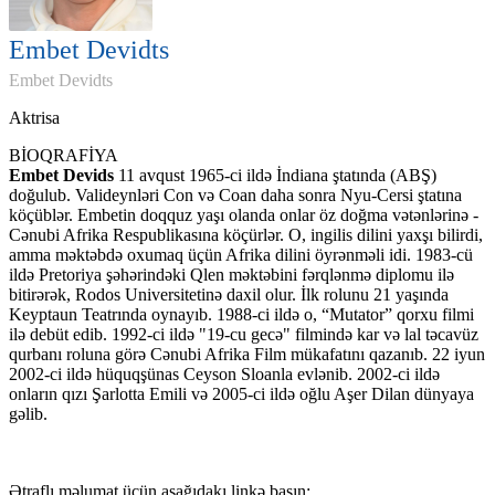
Embet Devidts
Embet Devidts
Aktrisa
BİOQRAFİYA
Embet Devids
11 avqust 1965-ci ildə İndiana ştatında (ABŞ)
doğulub. Valideynləri Con və Coan daha sonra Nyu-Cersi ştatına
köçüblər. Embetin doqquz yaşı olanda onlar öz doğma vətənlərinə -
Cənubi Afrika Respublikasına köçürlər. O, ingilis dilini yaxşı bilirdi,
amma məktəbdə oxumaq üçün Afrika dilini öyrənməli idi. 1983-cü
ildə Pretoriya şəhərindəki Qlen məktəbini fərqlənmə diplomu ilə
bitirərək, Rodos Universitetinə daxil olur. İlk rolunu 21 yaşında
Keyptaun Teatrında oynayıb. 1988-ci ildə o, “Mutator” qorxu filmi
ilə debüt edib. 1992-ci ildə "19-cu gecə" filmində kar və lal təcavüz
qurbanı roluna görə Cənubi Afrika Film mükafatını qazanıb. 22 iyun
2002-ci ildə hüquqşünas Ceyson Sloanla evlənib. 2002-ci ildə
onların qızı Şarlotta Emili və 2005-ci ildə oğlu Aşer Dilan dünyaya
gəlib.
Ətraflı məlumat üçün aşağıdakı linkə basın: