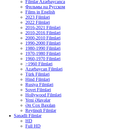
Filmlər Azərbaycanca
Фильмы на Русском
Films in English
2023 Filmləri
2022 Filmləri
2016-2021 Filmləri
2010-2016 Filmləri
2000-2010 Filmləri
1990-2000 Filmləri
1980-1990 Filmləri
1970-1980 Filmləri
1960-1970 Filmləri
>1960 Filmləri
Azərbaycan Filmləri
Türk Filmləri
Hind Filmləri
Rusiya Filmləri
Sovet Filmləri
Hollywood Filmləri
Yeni Əlavələr
Ən Çox Baxılan
Reytinqli Filmlər
Sənədli Filmlər
HD
Full HD