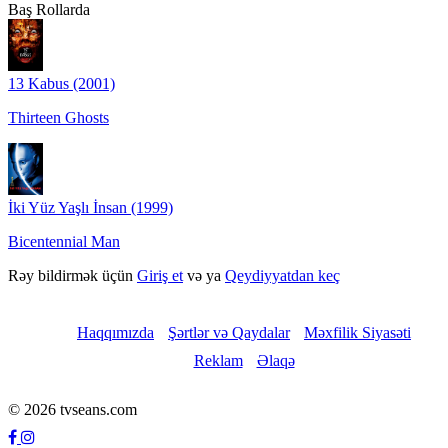
Baş Rollarda
13 Kabus (2001)
Thirteen Ghosts
İki Yüz Yaşlı İnsan (1999)
Bicentennial Man
Rəy bildirmək üçün
Giriş et
və ya
Qeydiyyatdan keç
Haqqımızda
Şərtlər və Qaydalar
Məxfilik Siyasəti
Reklam
Əlaqə
© 2026 tvseans.com