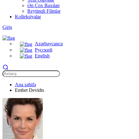
Ən Çox Baxılan
Reytinqli Filmlər
Kolleksiyalar
Giriş
Azərbaycanca
Русский
English
Ana səhifə
Embet Devidts