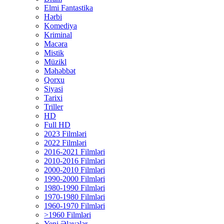
Elmi Fantastika
Hərbi
Komediya
Kriminal
Macəra
Mistik
Müzikl
Məhəbbət
Qorxu
Siyasi
Tarixi
Triller
HD
Full HD
2023 Filmləri
2022 Filmləri
2016-2021 Filmləri
2010-2016 Filmləri
2000-2010 Filmləri
1990-2000 Filmləri
1980-1990 Filmləri
1970-1980 Filmləri
1960-1970 Filmləri
>1960 Filmləri
Yeni Əlavələr