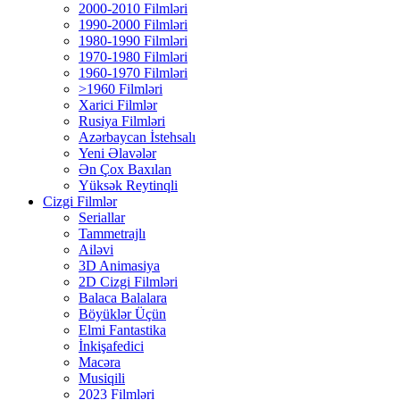
2000-2010 Filmləri
1990-2000 Filmləri
1980-1990 Filmləri
1970-1980 Filmləri
1960-1970 Filmləri
>1960 Filmləri
Xarici Filmlər
Rusiya Filmləri
Azərbaycan İstehsalı
Yeni Əlavələr
Ən Çox Baxılan
Yüksək Reytinqli
Cizgi Filmlər
Seriallar
Tammetrajlı
Ailəvi
3D Animasiya
2D Cizgi Filmləri
Balaca Balalara
Böyüklər Üçün
Elmi Fantastika
İnkişafedici
Macəra
Musiqili
2023 Filmləri