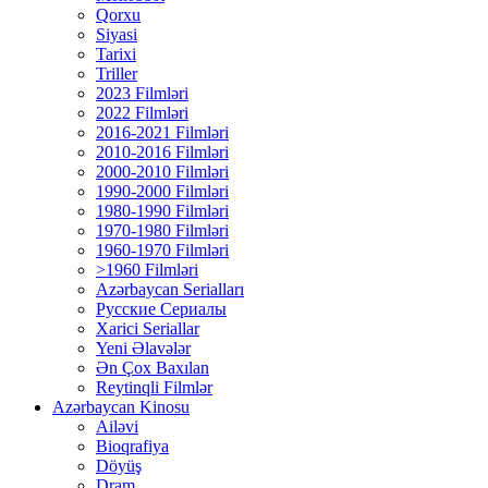
Qorxu
Siyasi
Tarixi
Triller
2023 Filmləri
2022 Filmləri
2016-2021 Filmləri
2010-2016 Filmləri
2000-2010 Filmləri
1990-2000 Filmləri
1980-1990 Filmləri
1970-1980 Filmləri
1960-1970 Filmləri
>1960 Filmləri
Azərbaycan Serialları
Русские Сериалы
Xarici Seriallar
Yeni Əlavələr
Ən Çox Baxılan
Reytinqli Filmlər
Azərbaycan Kinosu
Ailəvi
Bioqrafiya
Döyüş
Dram