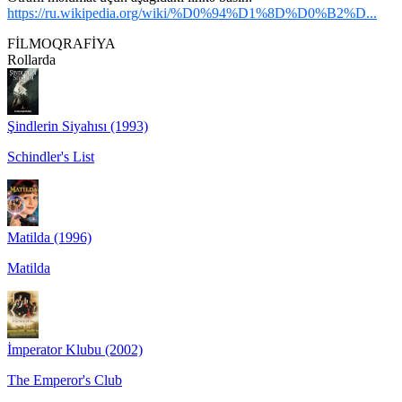
https://ru.wikipedia.org/wiki/%D0%94%D1%8D%D0%B2%D...
FİLMOQRAFİYA
Rollarda
Şindlerin Siyahısı (1993)
Schindler's List
Matilda (1996)
Matilda
İmperator Klubu (2002)
The Emperor's Club