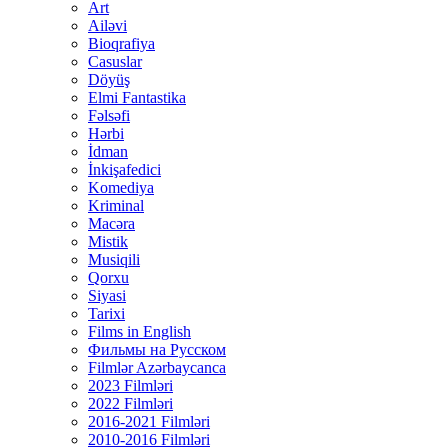
Art
Ailəvi
Bioqrafiya
Casuslar
Döyüş
Elmi Fantastika
Fəlsəfi
Hərbi
İdman
İnkişafedici
Komediya
Kriminal
Macəra
Mistik
Musiqili
Qorxu
Siyasi
Tarixi
Films in English
Фильмы на Русском
Filmlər Azərbaycanca
2023 Filmləri
2022 Filmləri
2016-2021 Filmləri
2010-2016 Filmləri