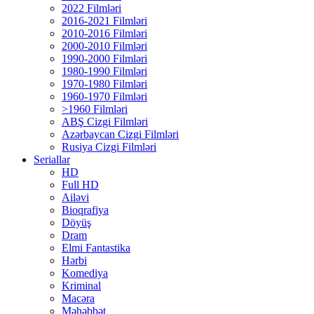
2022 Filmləri
2016-2021 Filmləri
2010-2016 Filmləri
2000-2010 Filmləri
1990-2000 Filmləri
1980-1990 Filmləri
1970-1980 Filmləri
1960-1970 Filmləri
>1960 Filmləri
ABŞ Cizgi Filmləri
Azərbaycan Cizgi Filmləri
Rusiya Cizgi Filmləri
Seriallar
HD
Full HD
Ailəvi
Bioqrafiya
Döyüş
Dram
Elmi Fantastika
Hərbi
Komediya
Kriminal
Macəra
Məhəbbət