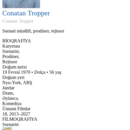
Conatan Tropper
Conatan Tropper
Ssenari müəllifi, prodüser, rejissor
BİOQRAFİYA
Karyerası
Ssenarist,
Prodüser,
Rejissor
Doğum tarixi
19 Fevral 1970 • Dolça • 56 yaş
Doğum yeri
Nyu-York, ABŞ
Janrlar
Dram,
Əyləncə,
Komediya
Ümumi Filmlər
18, 2013–2027
FİLMOQRAFİYA
Ssenarist