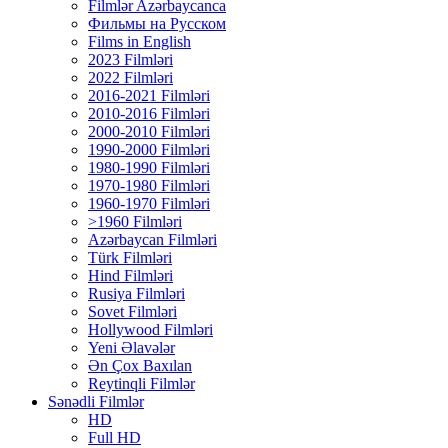
Filmlər Azərbaycanca
Фильмы на Русском
Films in English
2023 Filmləri
2022 Filmləri
2016-2021 Filmləri
2010-2016 Filmləri
2000-2010 Filmləri
1990-2000 Filmləri
1980-1990 Filmləri
1970-1980 Filmləri
1960-1970 Filmləri
>1960 Filmləri
Azərbaycan Filmləri
Türk Filmləri
Hind Filmləri
Rusiya Filmləri
Sovet Filmləri
Hollywood Filmləri
Yeni Əlavələr
Ən Çox Baxılan
Reytinqli Filmlər
Sənədli Filmlər
HD
Full HD