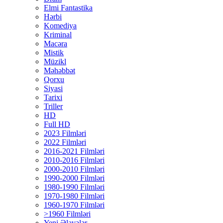
Elmi Fantastika
Hərbi
Komediya
Kriminal
Macəra
Mistik
Müzikl
Məhəbbət
Qorxu
Siyasi
Tarixi
Triller
HD
Full HD
2023 Filmləri
2022 Filmləri
2016-2021 Filmləri
2010-2016 Filmləri
2000-2010 Filmləri
1990-2000 Filmləri
1980-1990 Filmləri
1970-1980 Filmləri
1960-1970 Filmləri
>1960 Filmləri
Yeni Əlavələr