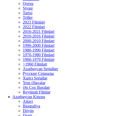
Qorxu
Siyasi
Tarixi
Triller
2023 Filmləri
2022 Filmləri
2016-2021 Filmləri
2010-2016 Filmləri
2000-2010 Filmləri
1990-2000 Filmləri
1980-1990 Filmləri
1970-1980 Filmləri
1960-1970 Filmləri
>1960 Filmləri
Azərbaycan Serialları
Русские Сериалы
Xarici Seriallar
Yeni Əlavələr
Ən Çox Baxılan
Reytinqli Filmlər
Azərbaycan Kinosu
Ailəvi
Bioqrafiya
Döyüş
Dram