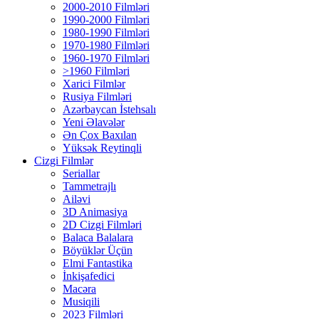
2000-2010 Filmləri
1990-2000 Filmləri
1980-1990 Filmləri
1970-1980 Filmləri
1960-1970 Filmləri
>1960 Filmləri
Xarici Filmlər
Rusiya Filmləri
Azərbaycan İstehsalı
Yeni Əlavələr
Ən Çox Baxılan
Yüksək Reytinqli
Cizgi Filmlər
Seriallar
Tammetrajlı
Ailəvi
3D Animasiya
2D Cizgi Filmləri
Balaca Balalara
Böyüklər Üçün
Elmi Fantastika
İnkişafedici
Macəra
Musiqili
2023 Filmləri