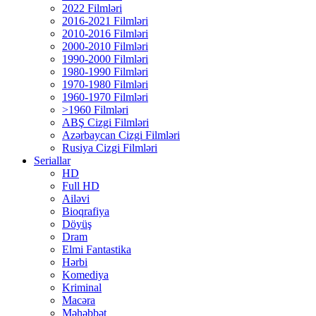
2022 Filmləri
2016-2021 Filmləri
2010-2016 Filmləri
2000-2010 Filmləri
1990-2000 Filmləri
1980-1990 Filmləri
1970-1980 Filmləri
1960-1970 Filmləri
>1960 Filmləri
ABŞ Cizgi Filmləri
Azərbaycan Cizgi Filmləri
Rusiya Cizgi Filmləri
Seriallar
HD
Full HD
Ailəvi
Bioqrafiya
Döyüş
Dram
Elmi Fantastika
Hərbi
Komediya
Kriminal
Macəra
Məhəbbət