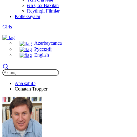
Ən Çox Baxılan
Reytinqli Filmlər
Kolleksiyalar
Giriş
Azərbaycanca
Русский
English
Ana səhifə
Conatan Tropper