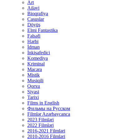
Art
Ailəvi
Bioqrafiya
Casuslar
Döyüş
Elmi Fantastika
Fəlsəfi
Hərbi
İdman
İnkişafedici
Komediya
Kriminal
Macəra
Mistik
Musiqili
Qorxu
Siyasi
Tarixi
Films in English
Фильмы на Русском
Filmlər Azərbaycanca
2023 Filmləri
2022 Filmləri
2016-2021 Filmləri
2010-2016 Filmləri