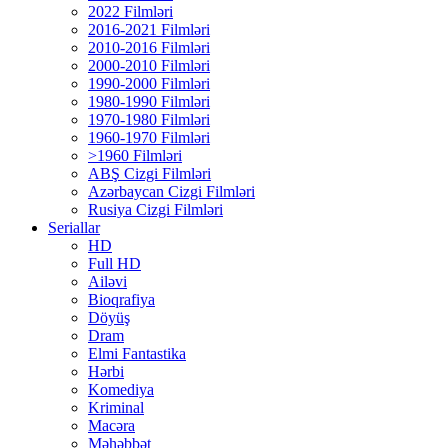
2022 Filmləri
2016-2021 Filmləri
2010-2016 Filmləri
2000-2010 Filmləri
1990-2000 Filmləri
1980-1990 Filmləri
1970-1980 Filmləri
1960-1970 Filmləri
>1960 Filmləri
ABŞ Cizgi Filmləri
Azərbaycan Cizgi Filmləri
Rusiya Cizgi Filmləri
Seriallar
HD
Full HD
Ailəvi
Bioqrafiya
Döyüş
Dram
Elmi Fantastika
Hərbi
Komediya
Kriminal
Macəra
Məhəbbət