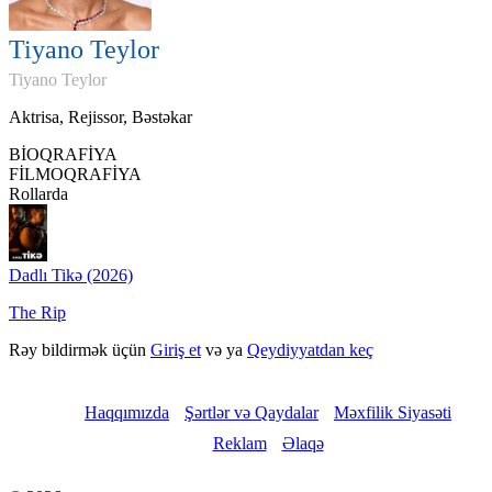
Tiyano Teylor
Tiyano Teylor
Aktrisa, Rejissor, Bəstəkar
BİOQRAFİYA
FİLMOQRAFİYA
Rollarda
Dadlı Tikə (2026)
The Rip
Rəy bildirmək üçün
Giriş et
və ya
Qeydiyyatdan keç
Haqqımızda
Şərtlər və Qaydalar
Məxfilik Siyasəti
Reklam
Əlaqə