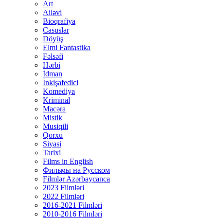
Art
Ailəvi
Bioqrafiya
Casuslar
Döyüş
Elmi Fantastika
Fəlsəfi
Hərbi
İdman
İnkişafedici
Komediya
Kriminal
Macəra
Mistik
Musiqili
Qorxu
Siyasi
Tarixi
Films in English
Фильмы на Русском
Filmlər Azərbaycanca
2023 Filmləri
2022 Filmləri
2016-2021 Filmləri
2010-2016 Filmləri