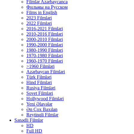
Filmlər Azərbaycanca
Фильмы на Русском
Films in English
2023 Filmləri
2022 Filmləri
2016-2021 Filmləri
2010-2016 Filmləri
2000-2010 Filmləri
1990-2000 Filmləri
1980-1990 Filmləri
1970-1980 Filmləri
1960-1970 Filmləri
>1960 Filmləri
Azərbaycan Filmləri
Türk Filmləri
Hind Filmləri
Rusiya Filmləri
Sovet Filmləri
Hollywood Filmləri
Yeni Əlavələr
Ən Çox Baxılan
Reytinqli Filmlər
Sənədli Filmlər
HD
Full HD