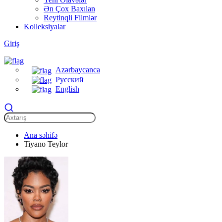
Ən Çox Baxılan
Reytinqli Filmlər
Kolleksiyalar
Giriş
Azərbaycanca
Русский
English
Ana səhifə
Tiyano Teylor