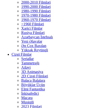
2000-2010 Filmləri
1990-2000 Filmləri
1980-1990 Filmləri
1970-1980 Filmləri
1960-1970 Filmləri
>1960 Filmləri
Xarici Filmlər
Rusiya Filmləri
Azərbaycan İstehsalı
Yeni Əlavələr
Ən Çox Baxılan
Yüksək Reytinqli
Cizgi Filmlər
Seriallar
Tammetrajlı
Ailəvi
3D Animasiya
2D Cizgi Filmləri
Balaca Balalara
Böyüklər Üçün
Elmi Fantastika
İnkişafedici
Macəra
Musiqili
2023 Filmləri