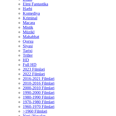
Elmi Fantastika
Hərbi
Komediya
Kriminal
Macəra
Mistik
Müzikl
Məhəbbət
Qorxu
Siyasi
Tarixi
Triller
HD
Full HD
2023 Filmləri
2022 Filmləri
2016-2021 Filmləri
2010-2016 Filmləri
2000-2010 Filmləri
1990-2000 Filmləri
1980-1990 Filmləri
1970-1980 Filmləri
1960-1970 Filmləri
>1960 Filmləri
Yeni Əlavələr