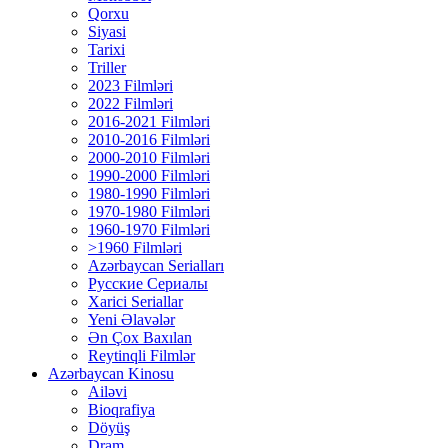
Qorxu
Siyasi
Tarixi
Triller
2023 Filmləri
2022 Filmləri
2016-2021 Filmləri
2010-2016 Filmləri
2000-2010 Filmləri
1990-2000 Filmləri
1980-1990 Filmləri
1970-1980 Filmləri
1960-1970 Filmləri
>1960 Filmləri
Azərbaycan Serialları
Русские Сериалы
Xarici Seriallar
Yeni Əlavələr
Ən Çox Baxılan
Reytinqli Filmlər
Azərbaycan Kinosu
Ailəvi
Bioqrafiya
Döyüş
Dram