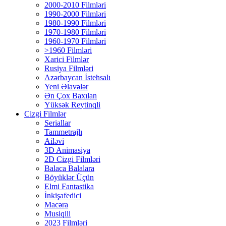
2000-2010 Filmləri
1990-2000 Filmləri
1980-1990 Filmləri
1970-1980 Filmləri
1960-1970 Filmləri
>1960 Filmləri
Xarici Filmlər
Rusiya Filmləri
Azərbaycan İstehsalı
Yeni Əlavələr
Ən Çox Baxılan
Yüksək Reytinqli
Cizgi Filmlər
Seriallar
Tammetrajlı
Ailəvi
3D Animasiya
2D Cizgi Filmləri
Balaca Balalara
Böyüklər Üçün
Elmi Fantastika
İnkişafedici
Macəra
Musiqili
2023 Filmləri