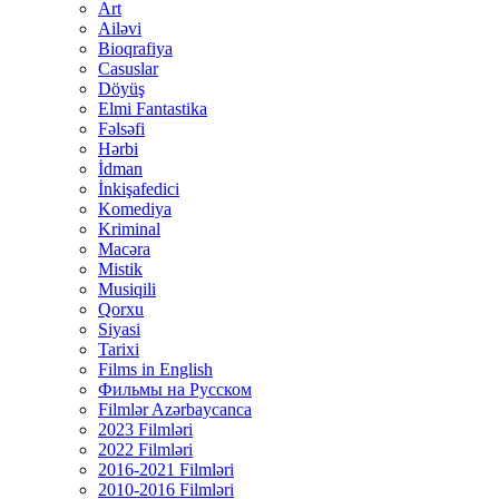
Art
Ailəvi
Bioqrafiya
Casuslar
Döyüş
Elmi Fantastika
Fəlsəfi
Hərbi
İdman
İnkişafedici
Komediya
Kriminal
Macəra
Mistik
Musiqili
Qorxu
Siyasi
Tarixi
Films in English
Фильмы на Русском
Filmlər Azərbaycanca
2023 Filmləri
2022 Filmləri
2016-2021 Filmləri
2010-2016 Filmləri