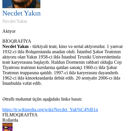
Necdet Yakın
Necdet Yakın
Aktyor
BİOQRAFİYA
Necdet Yakın
- türkiyəli teatr, kino və serial aktyorudur. 1 yanvar
1932-ci ildə Bolqarıstanda anadan olub. İstanbul Şəhər Teatrının
aktyoru olan Yakın 1958-ci ildə İstanbul Texniki Universitetində
teatr karyerasına başlayıb. Haldun Dormenin rəhbəri olduğu Cep
Tiyatrosu teatrının kurslarına qatılan sənətçi 1960-cı ildə Şəhər
Teatrının truppasına qatılıb. 1997-ci ildə karyerasını dayandırıb.
1962-ci ildə kinoekranlarda debüt edib. 20 sentyabr 2006-cı ildə
İstanbulda vəfat edib.
Ətraflı məlumat üçün aşağıdakı linkə basın:
https://tr.wikipedia.org/wiki/Necdet_Yak%C4%B1n
FİLMOQRAFİYA
Rollarda