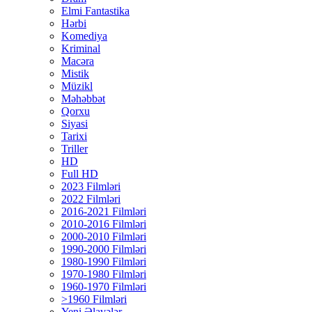
Elmi Fantastika
Hərbi
Komediya
Kriminal
Macəra
Mistik
Müzikl
Məhəbbət
Qorxu
Siyasi
Tarixi
Triller
HD
Full HD
2023 Filmləri
2022 Filmləri
2016-2021 Filmləri
2010-2016 Filmləri
2000-2010 Filmləri
1990-2000 Filmləri
1980-1990 Filmləri
1970-1980 Filmləri
1960-1970 Filmləri
>1960 Filmləri
Yeni Əlavələr