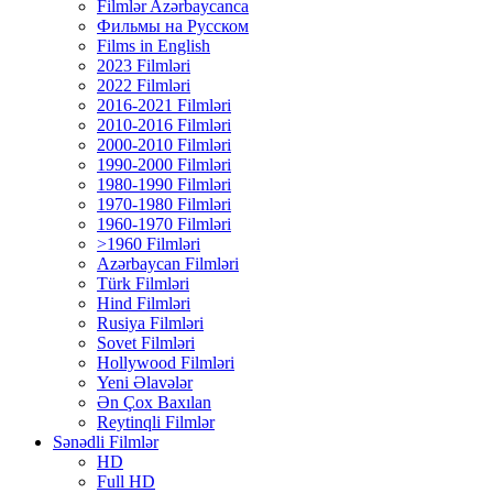
Filmlər Azərbaycanca
Фильмы на Русском
Films in English
2023 Filmləri
2022 Filmləri
2016-2021 Filmləri
2010-2016 Filmləri
2000-2010 Filmləri
1990-2000 Filmləri
1980-1990 Filmləri
1970-1980 Filmləri
1960-1970 Filmləri
>1960 Filmləri
Azərbaycan Filmləri
Türk Filmləri
Hind Filmləri
Rusiya Filmləri
Sovet Filmləri
Hollywood Filmləri
Yeni Əlavələr
Ən Çox Baxılan
Reytinqli Filmlər
Sənədli Filmlər
HD
Full HD