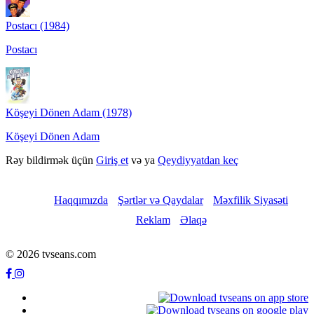
Postacı (1984)
Postacı
Köşeyi Dönen Adam (1978)
Köşeyi Dönen Adam
Rəy bildirmək üçün
Giriş et
və ya
Qeydiyyatdan keç
Haqqımızda
Şərtlər və Qaydalar
Məxfilik Siyasəti
Reklam
Əlaqə
© 2026 tvseans.com