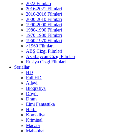
2022 Filmləri
2016-2021 Filmləri
2010-2016 Filmləri
2000-2010 Filmləri
1990-2000 Filmləri
1980-1990 Filmləri
1970-1980 Filmləri
1960-1970 Filmləri
>1960 Filmləri
ABŞ Cizgi Filmləri
Azərbaycan Cizgi Filmləri
Rusiya Cizgi Filmləri
Seriallar
HD
Full HD
Ailəvi
Bioqrafiya
Döyüş
Dram
Elmi Fantastika
Hərbi
Komediya
Kriminal
Macəra
Məhəbbət