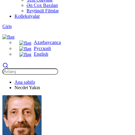
Ən Çox Baxılan
Reytinqli Filmlər
Kolleksiyalar
Giriş
Azərbaycanca
Русский
English
Ana səhifə
Necdet Yakın