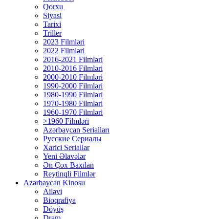
Qorxu
Siyasi
Tarixi
Triller
2023 Filmləri
2022 Filmləri
2016-2021 Filmləri
2010-2016 Filmləri
2000-2010 Filmləri
1990-2000 Filmləri
1980-1990 Filmləri
1970-1980 Filmləri
1960-1970 Filmləri
>1960 Filmləri
Azərbaycan Serialları
Русские Сериалы
Xarici Seriallar
Yeni Əlavələr
Ən Çox Baxılan
Reytinqli Filmlər
Azərbaycan Kinosu
Ailəvi
Bioqrafiya
Döyüş
Dram