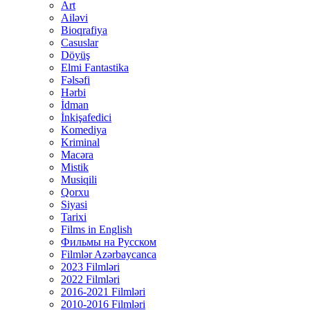
Art
Ailəvi
Bioqrafiya
Casuslar
Döyüş
Elmi Fantastika
Fəlsəfi
Hərbi
İdman
İnkişafedici
Komediya
Kriminal
Macəra
Mistik
Musiqili
Qorxu
Siyasi
Tarixi
Films in English
Фильмы на Русском
Filmlər Azərbaycanca
2023 Filmləri
2022 Filmləri
2016-2021 Filmləri
2010-2016 Filmləri