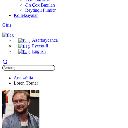
Ən Çox Baxılan
Reytinqli Filmlər
Kolleksiyalar
Giriş
Azərbaycanca
Русский
English
Ana səhifə
Loren Törner