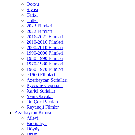
Qorxu
Siyasi
Tarixi
Triller
2023 Filmləri
2022 Filmləri
2016-2021 Filmləri
2010-2016 Filmləri
2000-2010 Filmləri
1990-2000 Filmləri
1980-1990 Filmləri
1970-1980 Filmləri
1960-1970 Filmləri
>1960 Filmləri
Azərbaycan Serialları
Русские Сериалы
Xarici Seriallar
Yeni Əlavələr
Ən Çox Baxılan
Reytinqli Filmlər
Azərbaycan Kinosu
Ailəvi
Bioqrafiya
Döyüş
Dram