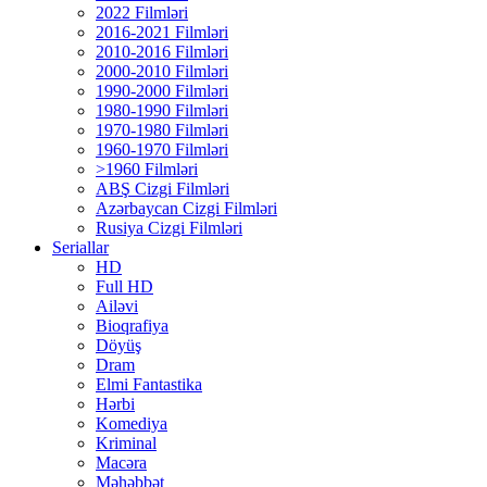
2022 Filmləri
2016-2021 Filmləri
2010-2016 Filmləri
2000-2010 Filmləri
1990-2000 Filmləri
1980-1990 Filmləri
1970-1980 Filmləri
1960-1970 Filmləri
>1960 Filmləri
ABŞ Cizgi Filmləri
Azərbaycan Cizgi Filmləri
Rusiya Cizgi Filmləri
Seriallar
HD
Full HD
Ailəvi
Bioqrafiya
Döyüş
Dram
Elmi Fantastika
Hərbi
Komediya
Kriminal
Macəra
Məhəbbət