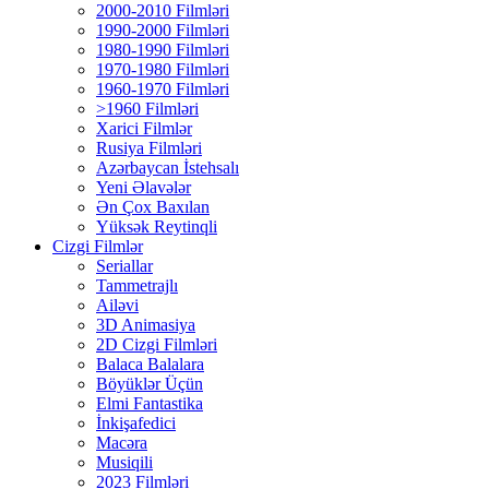
2000-2010 Filmləri
1990-2000 Filmləri
1980-1990 Filmləri
1970-1980 Filmləri
1960-1970 Filmləri
>1960 Filmləri
Xarici Filmlər
Rusiya Filmləri
Azərbaycan İstehsalı
Yeni Əlavələr
Ən Çox Baxılan
Yüksək Reytinqli
Cizgi Filmlər
Seriallar
Tammetrajlı
Ailəvi
3D Animasiya
2D Cizgi Filmləri
Balaca Balalara
Böyüklər Üçün
Elmi Fantastika
İnkişafedici
Macəra
Musiqili
2023 Filmləri