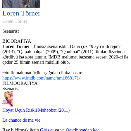
Loren Törner
Loren Törner
Ssenarist
BİOQRAFİYA
Loren Törner
- fransız ssenaristdir. Daha çox "9 ay ciddi rejim"
(2013), "Qapalı halqa" (2009), "Qənimət" (2011) filmləri üzərində
gördüyü işə görə tanınır. IMDB məlumat bazasına əsasən 2020-ci ilə
qədər 25 filmin ssenari müəllifi olub.
Ətraflı məlumat üçün aşağıdakı linkə basın:
https://www.imdb.com/name/nm1668171/
FİLMOQRAFİYA
Ssenarist
Həyat Üçün Riskli Məhəbbət (2011)
La chance de ma vie
Rəy bildirmək üçün
Giriş et
və ya
Qeydiyyatdan keç