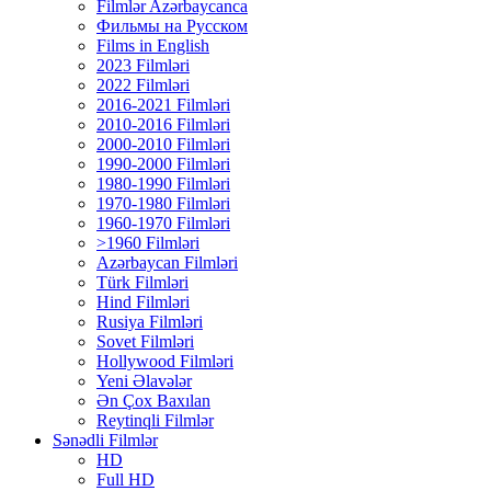
Filmlər Azərbaycanca
Фильмы на Русском
Films in English
2023 Filmləri
2022 Filmləri
2016-2021 Filmləri
2010-2016 Filmləri
2000-2010 Filmləri
1990-2000 Filmləri
1980-1990 Filmləri
1970-1980 Filmləri
1960-1970 Filmləri
>1960 Filmləri
Azərbaycan Filmləri
Türk Filmləri
Hind Filmləri
Rusiya Filmləri
Sovet Filmləri
Hollywood Filmləri
Yeni Əlavələr
Ən Çox Baxılan
Reytinqli Filmlər
Sənədli Filmlər
HD
Full HD