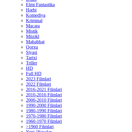
Elmi Fantastika
Hərbi
Komediya
Kriminal
Macəra
Mistik
Müzikl
Məhəbbət
Qorxu
Siyasi
Tarixi
Triller
HD
Full HD
2023 Filmləri
2022 Filmləri
2016-2021 Filmləri
2010-2016 Filmləri
2000-2010 Filmləri
1990-2000 Filmləri
1980-1990 Filmləri
1970-1980 Filmləri
1960-1970 Filmləri
>1960 Filmləri
Yeni Əlavələr