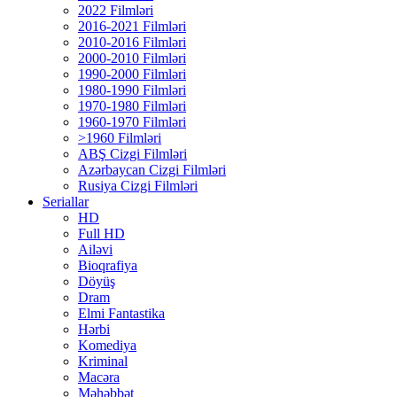
2022 Filmləri
2016-2021 Filmləri
2010-2016 Filmləri
2000-2010 Filmləri
1990-2000 Filmləri
1980-1990 Filmləri
1970-1980 Filmləri
1960-1970 Filmləri
>1960 Filmləri
ABŞ Cizgi Filmləri
Azərbaycan Cizgi Filmləri
Rusiya Cizgi Filmləri
Seriallar
HD
Full HD
Ailəvi
Bioqrafiya
Döyüş
Dram
Elmi Fantastika
Hərbi
Komediya
Kriminal
Macəra
Məhəbbət