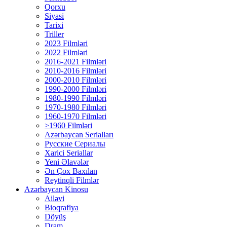
Qorxu
Siyasi
Tarixi
Triller
2023 Filmləri
2022 Filmləri
2016-2021 Filmləri
2010-2016 Filmləri
2000-2010 Filmləri
1990-2000 Filmləri
1980-1990 Filmləri
1970-1980 Filmləri
1960-1970 Filmləri
>1960 Filmləri
Azərbaycan Serialları
Русские Сериалы
Xarici Seriallar
Yeni Əlavələr
Ən Çox Baxılan
Reytinqli Filmlər
Azərbaycan Kinosu
Ailəvi
Bioqrafiya
Döyüş
Dram