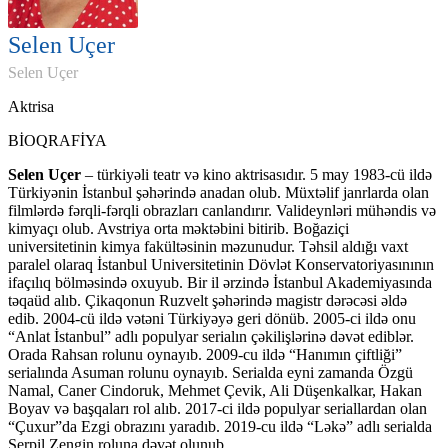
Selen Uçer
Selen Uçer
Aktrisa
BİOQRAFİYA
Selen Uçer
– türkiyəli teatr və kino aktrisasıdır. 5 may 1983-cü ildə
Türkiyənin İstanbul şəhərində anadan olub. Müxtəlif janrlarda olan
filmlərdə fərqli-fərqli obrazları canlandırır. Valideynləri mühəndis və
kimyaçı olub. Avstriya orta məktəbini bitirib. Boğaziçi
universitetinin kimya fakültəsinin məzunudur. Təhsil aldığı vaxt
paralel olaraq İstanbul Universitetinin Dövlət Konservatoriyasınının
ifaçılıq bölməsində oxuyub. Bir il ərzində İstanbul Akademiyasında
təqaüd alıb. Çikaqonun Ruzvelt şəhərində magistr dərəcəsi əldə
edib. 2004-cü ildə vətəni Türkiyəyə geri dönüb. 2005-ci ildə onu
“Anlat İstanbul” adlı populyar serialın çəkilişlərinə dəvət ediblər.
Orada Rahsan rolunu oynayıb. 2009-cu ildə “Hanımın çiftliği”
serialında Asuman rolunu oynayıb. Serialda eyni zamanda Özgü
Namal, Caner Cindoruk, Mehmet Çevik, Ali Düşenkalkar, Hakan
Boyav və başqaları rol alıb. 2017-ci ildə populyar seriallardan olan
“Çuxur”da Ezgi obrazını yaradıb. 2019-cu ildə “Ləkə” adlı serialda
Serpil Zengin roluna dəvət olunub.