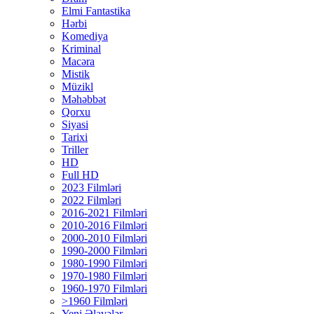
Elmi Fantastika
Hərbi
Komediya
Kriminal
Macəra
Mistik
Müzikl
Məhəbbət
Qorxu
Siyasi
Tarixi
Triller
HD
Full HD
2023 Filmləri
2022 Filmləri
2016-2021 Filmləri
2010-2016 Filmləri
2000-2010 Filmləri
1990-2000 Filmləri
1980-1990 Filmləri
1970-1980 Filmləri
1960-1970 Filmləri
>1960 Filmləri
Yeni Əlavələr