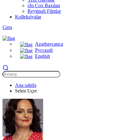
Ən Çox Baxılan
Reytinqli Filmlər
Kolleksiyalar
Giriş
Azərbaycanca
Русский
English
Ana səhifə
Selen Uçer