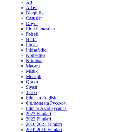
Art
Ailəvi
Bioqrafiya
Casuslar
Döyüş
Elmi Fantastika
Fəlsəfi
Hərbi
İdman
İnkişafedici
Komediya
Kriminal
Macəra
Mistik
Musiqili
Qorxu
Siyasi
Tarixi
Films in English
Фильмы на Русском
Filmlər Azərbaycanca
2023 Filmləri
2022 Filmləri
2016-2021 Filmləri
2010-2016 Filmləri