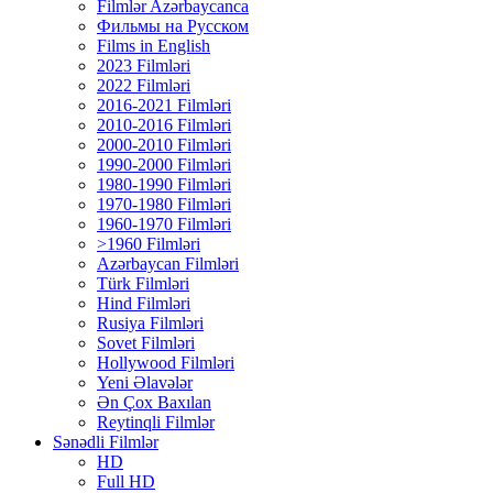
Filmlər Azərbaycanca
Фильмы на Русском
Films in English
2023 Filmləri
2022 Filmləri
2016-2021 Filmləri
2010-2016 Filmləri
2000-2010 Filmləri
1990-2000 Filmləri
1980-1990 Filmləri
1970-1980 Filmləri
1960-1970 Filmləri
>1960 Filmləri
Azərbaycan Filmləri
Türk Filmləri
Hind Filmləri
Rusiya Filmləri
Sovet Filmləri
Hollywood Filmləri
Yeni Əlavələr
Ən Çox Baxılan
Reytinqli Filmlər
Sənədli Filmlər
HD
Full HD