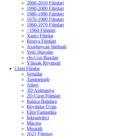
2000-2010 Filmləri
1990-2000 Filmləri
1980-1990 Filmləri
1970-1980 Filmləri
1960-1970 Filmləri
>1960 Filmləri
Xarici Filmlər
Rusiya Filmləri
Azərbaycan İstehsalı
Yeni Əlavələr
Ən Çox Baxılan
Yüksək Reytinqli
Cizgi Filmlər
Seriallar
Tammetrajlı
Ailəvi
3D Animasiya
2D Cizgi Filmləri
Balaca Balalara
Böyüklər Üçün
Elmi Fantastika
İnkişafedici
Macəra
Musiqili
2023 Filmləri