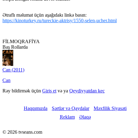
Ətraflı məlumat üçün aşağıdakı linkə basın:
https://kinoturkey.ru/tureckie-aktrisy/1550-selen-ucher.html
FİLMOQRAFİYA
Baş Rollarda
Can (2011)
Can
Rəy bildirmək üçün
Giriş et
və ya
Qeydiyyatdan keç
Haqqımızda
Şərtlər və Qaydalar
Məxfilik Siyasəti
Reklam
Əlaqə
© 2026 tvseans.com