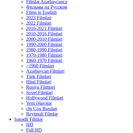
Filmlər Azərbaycanca
Фильмы на Русском
Films in English
2023 Filmləri
2022 Filmləri
2016-2021 Filmləri
2010-2016 Filmləri
2000-2010 Filmləri
1990-2000 Filmləri
1980-1990 Filmləri
1970-1980 Filmləri
1960-1970 Filmləri
>1960 Filmləri
Azərbaycan Filmləri
Türk Filmləri
Hind Filmləri
Rusiya Filmləri
Sovet Filmləri
Hollywood Filmləri
Yeni Əlavələr
Ən Çox Baxılan
Reytinqli Filmlər
Sənədli Filmlər
HD
Full HD