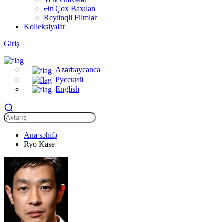
Ən Çox Baxılan
Reytinqli Filmlər
Kolleksiyalar
Giriş
Azərbaycanca
Русский
English
Ana səhifə
Ryo Kase