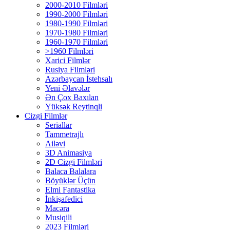
2000-2010 Filmləri
1990-2000 Filmləri
1980-1990 Filmləri
1970-1980 Filmləri
1960-1970 Filmləri
>1960 Filmləri
Xarici Filmlər
Rusiya Filmləri
Azərbaycan İstehsalı
Yeni Əlavələr
Ən Çox Baxılan
Yüksək Reytinqli
Cizgi Filmlər
Seriallar
Tammetrajlı
Ailəvi
3D Animasiya
2D Cizgi Filmləri
Balaca Balalara
Böyüklər Üçün
Elmi Fantastika
İnkişafedici
Macəra
Musiqili
2023 Filmləri