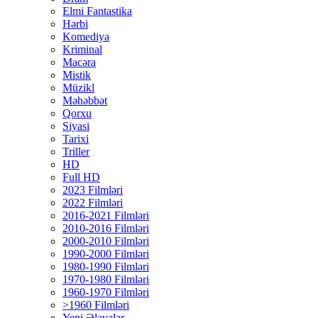
Elmi Fantastika
Hərbi
Komediya
Kriminal
Macəra
Mistik
Müzikl
Məhəbbət
Qorxu
Siyasi
Tarixi
Triller
HD
Full HD
2023 Filmləri
2022 Filmləri
2016-2021 Filmləri
2010-2016 Filmləri
2000-2010 Filmləri
1990-2000 Filmləri
1980-1990 Filmləri
1970-1980 Filmləri
1960-1970 Filmləri
>1960 Filmləri
Yeni Əlavələr