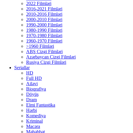
2022 Filmləri
2016-2021 Filmləri
2010-2016 Filmləri
2000-2010 Filmləri
1990-2000 Filmləri
1980-1990 Filmləri
1970-1980 Filmləri
1960-1970 Filmləri
>1960 Filmləri
ABŞ Cizgi Filmləri
Azərbaycan Cizgi Filmləri
Rusiya Cizgi Filmləri
Seriallar
HD
Full HD
Ailəvi
Bioqrafiya
Döyüş
Dram
Elmi Fantastika
Hərbi
Komediya
Kriminal
Macəra
Məhəbbət