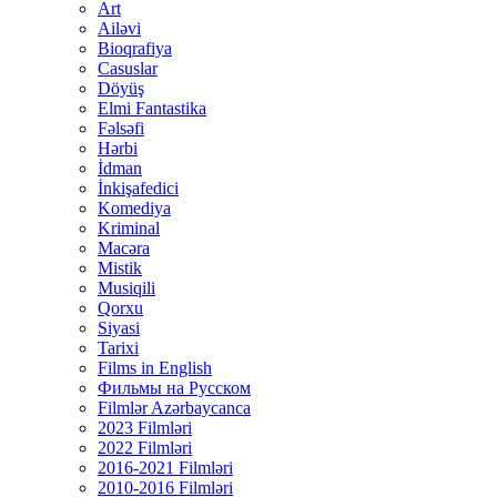
Art
Ailəvi
Bioqrafiya
Casuslar
Döyüş
Elmi Fantastika
Fəlsəfi
Hərbi
İdman
İnkişafedici
Komediya
Kriminal
Macəra
Mistik
Musiqili
Qorxu
Siyasi
Tarixi
Films in English
Фильмы на Русском
Filmlər Azərbaycanca
2023 Filmləri
2022 Filmləri
2016-2021 Filmləri
2010-2016 Filmləri