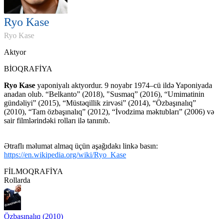
Ryo Kase
Ryo Kase
Aktyor
BİOQRAFİYA
Ryo
Kase
yaponiyalı aktyordur. 9 noyabr 1974–cü ildə Yaponiyada
anadan olub. “Belkanto” (2018), "Susmaq” (2016), “Umimatinin
gündəliyi” (2015), “Müstəqillik zirvəsi” (2014), “Özbaşınalıq”
(2010), “Tam özbaşınalıq” (2012), “İvodzima məktubları” (2006) və
sair filmlərindəki rolları ilə tanınıb.
Ətraflı məlumat almaq üçün aşağıdakı linkə basın:
https://en.wikipedia.org/wiki/Ryo_Kase
FİLMOQRAFİYA
Rollarda
Özbaşınalıq (2010)