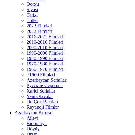
Qorxu
Siyasi
Tarixi
Triller
2023 Filmləri
2022 Filmləri
2016-2021 Filmləri
2010-2016 Filmləri
2000-2010 Filmləri
1990-2000 Filmləri
1980-1990 Filmləri
1970-1980 Filmləri
1960-1970 Filmləri
>1960 Filmləri
Azərbaycan Serialları
Русские Сериалы
Xarici Seriallar
Yeni Əlavələr
Ən Çox Baxılan
Reytinqli Filmlər
Azərbaycan Kinosu
Ailəvi
Bioqrafiya
Döyüş
Dram