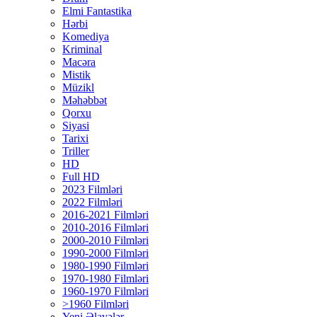
Elmi Fantastika
Hərbi
Komediya
Kriminal
Macəra
Mistik
Müzikl
Məhəbbət
Qorxu
Siyasi
Tarixi
Triller
HD
Full HD
2023 Filmləri
2022 Filmləri
2016-2021 Filmləri
2010-2016 Filmləri
2000-2010 Filmləri
1990-2000 Filmləri
1980-1990 Filmləri
1970-1980 Filmləri
1960-1970 Filmləri
>1960 Filmləri
Yeni Əlavələr