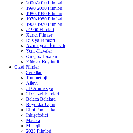
2000-2010 Filmləri
1990-2000 Filmləri
1980-1990 Filmləri
1970-1980 Filmləri
1960-1970 Filmləri
>1960 Filmləri
Xarici Filmlər
Rusiya Filmləri
Azərbaycan İstehsalı
Yeni Əlavələr
Ən Çox Baxılan
Yüksək Reytinqli
Cizgi Filmlər
Seriallar
Tammetrajlı
Ailəvi
3D Animasiya
2D Cizgi Filmləri
Balaca Balalara
Böyüklər Üçün
Elmi Fantastika
İnkişafedici
Macəra
Musiqili
2023 Filmləri