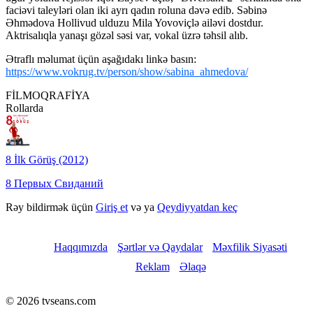
faciəvi taleyləri olan iki ayrı qadın roluna dəvə edib. Səbinə
Əhmədova Hollivud ulduzu Mila Yovoviçlə ailəvi dostdur.
Aktrisalıqla yanaşı gözəl səsi var, vokal üzrə təhsil alıb.
Ətraflı məlumat üçün aşağıdakı linkə basın:
https://www.vokrug.tv/person/show/sabina_ahmedova/
FİLMOQRAFİYA
Rollarda
8 İlk Görüş (2012)
8 Первых Cвиданий
Rəy bildirmək üçün
Giriş et
və ya
Qeydiyyatdan keç
Haqqımızda
Şərtlər və Qaydalar
Məxfilik Siyasəti
Reklam
Əlaqə
© 2026 tvseans.com