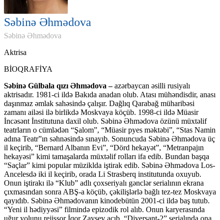
Səbinə Əhmədova
Səbinə Əhmədova
Aktrisa
BİOQRAFİYA
Səbinə Gülbala qızı Əhmədova –
azərbaycan əsilli rusiyalı
aktrisadır. 1981-ci ildə Bakıda anadan olub. Atası mühəndisdir, anası
daşınmaz əmlak sahəsində çalışır. Dağlıq Qarabağ müharibəsi
zamanı ailəsi ilə birlikdə Moskvaya köçüb. 1998-ci ildə Müasir
İncəsənt İnstitutuna daxil olub. Səbinə Əhmədova özünü müxtəlif
teatrların o cümlədən “Şalom”, “Müasir pyes məktəbi”, “Stas Namin
adına Teatr”ın səhnəsində sınayıb. Sonuncuda Səbinə Əhmədova üç
il keçirib, “Bernard Albanın Evi”, “Dörd hekayət”, “Metranpajın
hekayəsi” kimi tamaşalarda müxtəlif rolları ifa edib. Bundan başqa
“Saçlar” kimi popular müziklda iştirak edib. Səbinə Əhmədova Los-
Ancelesdə iki il keçirib, orada Li Strasberq institutunda oxuyub.
Onun iştirakı ilə “Klub” adlı çoxseriyalı gənclər serialının ekrana
çıxmasından sonra ABŞ-a köçüb, çəkilişlərlə bağlı tez-tez Moskvaya
qayıdıb. Səbinə Əhmədovanın kinodebütün 2001-ci ildə baş tutub.
“Yeni il hədiyyəsi” filmində epizodik rol alıb. Onun karyerasında
uğur yolunu rejissor İqor Zaysev açıb, “Diversant-2” serialında ona