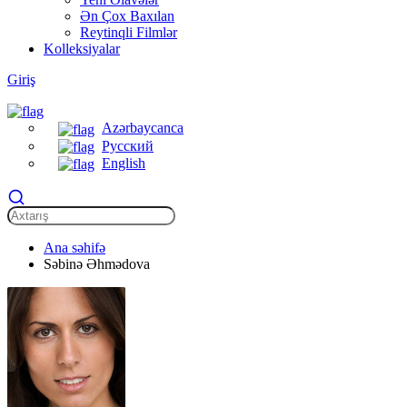
Ən Çox Baxılan
Reytinqli Filmlər
Kolleksiyalar
Giriş
Azərbaycanca
Русский
English
Ana səhifə
Səbinə Əhmədova