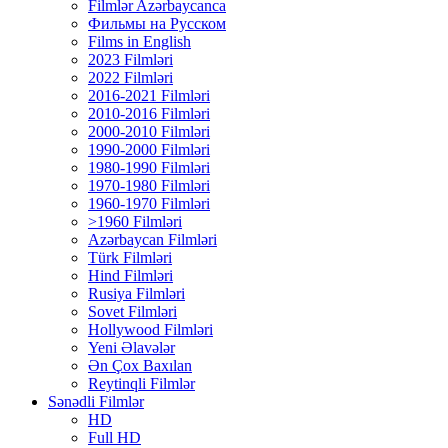
Filmlər Azərbaycanca
Фильмы на Русском
Films in English
2023 Filmləri
2022 Filmləri
2016-2021 Filmləri
2010-2016 Filmləri
2000-2010 Filmləri
1990-2000 Filmləri
1980-1990 Filmləri
1970-1980 Filmləri
1960-1970 Filmləri
>1960 Filmləri
Azərbaycan Filmləri
Türk Filmləri
Hind Filmləri
Rusiya Filmləri
Sovet Filmləri
Hollywood Filmləri
Yeni Əlavələr
Ən Çox Baxılan
Reytinqli Filmlər
Sənədli Filmlər
HD
Full HD