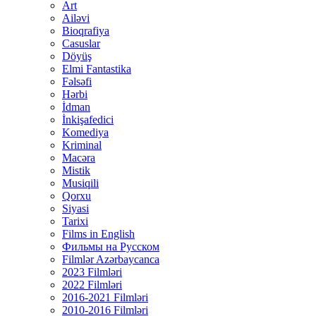
Art
Ailəvi
Bioqrafiya
Casuslar
Döyüş
Elmi Fantastika
Fəlsəfi
Hərbi
İdman
İnkişafedici
Komediya
Kriminal
Macəra
Mistik
Musiqili
Qorxu
Siyasi
Tarixi
Films in English
Фильмы на Русском
Filmlər Azərbaycanca
2023 Filmləri
2022 Filmləri
2016-2021 Filmləri
2010-2016 Filmləri