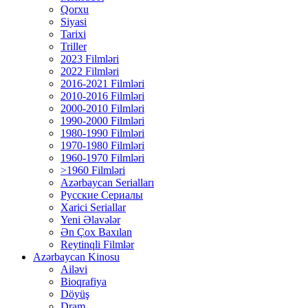
Qorxu
Siyasi
Tarixi
Triller
2023 Filmləri
2022 Filmləri
2016-2021 Filmləri
2010-2016 Filmləri
2000-2010 Filmləri
1990-2000 Filmləri
1980-1990 Filmləri
1970-1980 Filmləri
1960-1970 Filmləri
>1960 Filmləri
Azərbaycan Serialları
Русские Сериалы
Xarici Seriallar
Yeni Əlavələr
Ən Çox Baxılan
Reytinqli Filmlər
Azərbaycan Kinosu
Ailəvi
Bioqrafiya
Döyüş
Dram