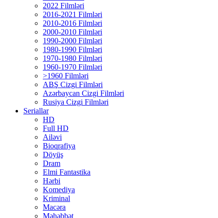
2022 Filmləri
2016-2021 Filmləri
2010-2016 Filmləri
2000-2010 Filmləri
1990-2000 Filmləri
1980-1990 Filmləri
1970-1980 Filmləri
1960-1970 Filmləri
>1960 Filmləri
ABŞ Cizgi Filmləri
Azərbaycan Cizgi Filmləri
Rusiya Cizgi Filmləri
Seriallar
HD
Full HD
Ailəvi
Bioqrafiya
Döyüş
Dram
Elmi Fantastika
Hərbi
Komediya
Kriminal
Macəra
Məhəbbət