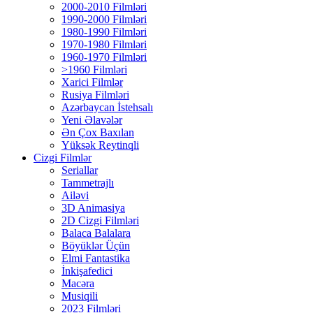
2000-2010 Filmləri
1990-2000 Filmləri
1980-1990 Filmləri
1970-1980 Filmləri
1960-1970 Filmləri
>1960 Filmləri
Xarici Filmlər
Rusiya Filmləri
Azərbaycan İstehsalı
Yeni Əlavələr
Ən Çox Baxılan
Yüksək Reytinqli
Cizgi Filmlər
Seriallar
Tammetrajlı
Ailəvi
3D Animasiya
2D Cizgi Filmləri
Balaca Balalara
Böyüklər Üçün
Elmi Fantastika
İnkişafedici
Macəra
Musiqili
2023 Filmləri