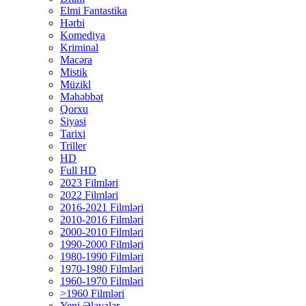
Elmi Fantastika
Hərbi
Komediya
Kriminal
Macəra
Mistik
Müzikl
Məhəbbət
Qorxu
Siyasi
Tarixi
Triller
HD
Full HD
2023 Filmləri
2022 Filmləri
2016-2021 Filmləri
2010-2016 Filmləri
2000-2010 Filmləri
1990-2000 Filmləri
1980-1990 Filmləri
1970-1980 Filmləri
1960-1970 Filmləri
>1960 Filmləri
Yeni Əlavələr