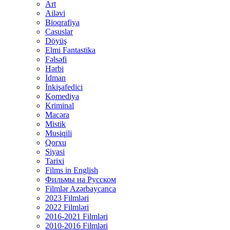
Art
Ailəvi
Bioqrafiya
Casuslar
Döyüş
Elmi Fantastika
Fəlsəfi
Hərbi
İdman
İnkişafedici
Komediya
Kriminal
Macəra
Mistik
Musiqili
Qorxu
Siyasi
Tarixi
Films in English
Фильмы на Русском
Filmlər Azərbaycanca
2023 Filmləri
2022 Filmləri
2016-2021 Filmləri
2010-2016 Filmləri