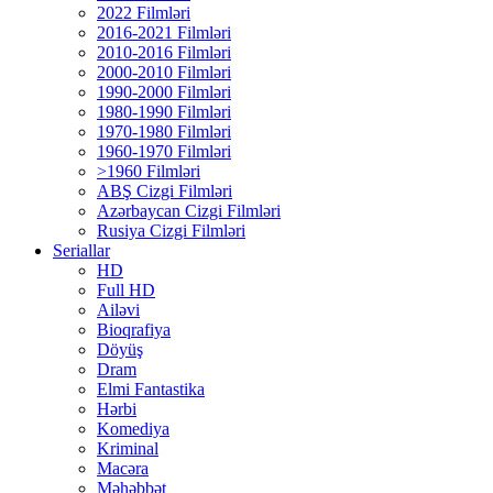
2022 Filmləri
2016-2021 Filmləri
2010-2016 Filmləri
2000-2010 Filmləri
1990-2000 Filmləri
1980-1990 Filmləri
1970-1980 Filmləri
1960-1970 Filmləri
>1960 Filmləri
ABŞ Cizgi Filmləri
Azərbaycan Cizgi Filmləri
Rusiya Cizgi Filmləri
Seriallar
HD
Full HD
Ailəvi
Bioqrafiya
Döyüş
Dram
Elmi Fantastika
Hərbi
Komediya
Kriminal
Macəra
Məhəbbət