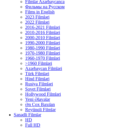
Filmlər Azərbaycanca
Фильмы на Русском
Films in English
2023 Filmləri
2022 Filmləri
2016-2021 Filmləri
2010-2016 Filmləri
2000-2010 Filmləri
1990-2000 Filmləri
1980-1990 Filmləri
1970-1980 Filmləri
1960-1970 Filmləri
>1960 Filmləri
Azərbaycan Filmləri
Türk Filmləri
Hind Filmləri
Rusiya Filmləri
Sovet Filmləri
Hollywood Filmləri
Yeni Əlavələr
Ən Çox Baxılan
Reytinqli Filmlər
Sənədli Filmlər
HD
Full HD