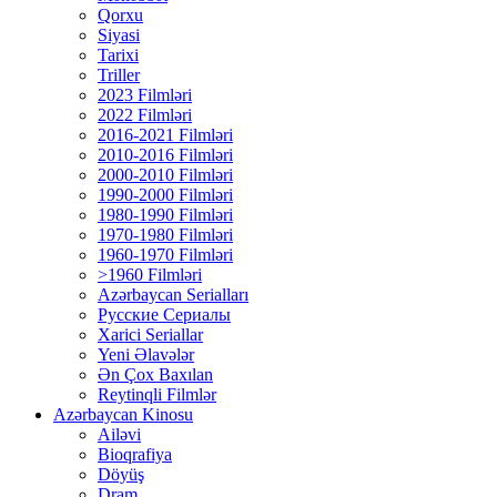
Qorxu
Siyasi
Tarixi
Triller
2023 Filmləri
2022 Filmləri
2016-2021 Filmləri
2010-2016 Filmləri
2000-2010 Filmləri
1990-2000 Filmləri
1980-1990 Filmləri
1970-1980 Filmləri
1960-1970 Filmləri
>1960 Filmləri
Azərbaycan Serialları
Русские Сериалы
Xarici Seriallar
Yeni Əlavələr
Ən Çox Baxılan
Reytinqli Filmlər
Azərbaycan Kinosu
Ailəvi
Bioqrafiya
Döyüş
Dram