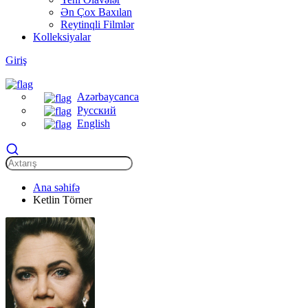
Ən Çox Baxılan
Reytinqli Filmlər
Kolleksiyalar
Giriş
Azərbaycanca
Русский
English
Ana səhifə
Ketlin Törner