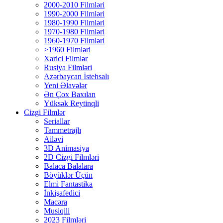
2000-2010 Filmləri
1990-2000 Filmləri
1980-1990 Filmləri
1970-1980 Filmləri
1960-1970 Filmləri
>1960 Filmləri
Xarici Filmlər
Rusiya Filmləri
Azərbaycan İstehsalı
Yeni Əlavələr
Ən Çox Baxılan
Yüksək Reytinqli
Cizgi Filmlər
Seriallar
Tammetrajlı
Ailəvi
3D Animasiya
2D Cizgi Filmləri
Balaca Balalara
Böyüklər Üçün
Elmi Fantastika
İnkişafedici
Macəra
Musiqili
2023 Filmləri