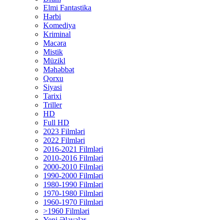
Elmi Fantastika
Hərbi
Komediya
Kriminal
Macəra
Mistik
Müzikl
Məhəbbət
Qorxu
Siyasi
Tarixi
Triller
HD
Full HD
2023 Filmləri
2022 Filmləri
2016-2021 Filmləri
2010-2016 Filmləri
2000-2010 Filmləri
1990-2000 Filmləri
1980-1990 Filmləri
1970-1980 Filmləri
1960-1970 Filmləri
>1960 Filmləri
Yeni Əlavələr