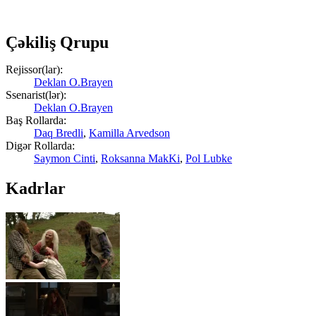
Çəkiliş Qrupu
Rejissor(lar):
Deklan O.Brayen
Ssenarist(lər):
Deklan O.Brayen
Baş Rollarda:
Daq Bredli
,
Kamilla Arvedson
Digər Rollarda:
Saymon Cinti
,
Roksanna MakKi
,
Pol Lubke
Kadrlar