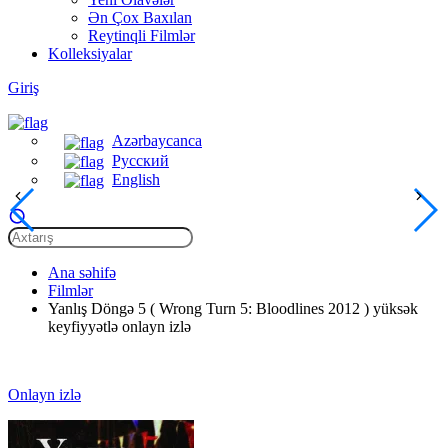
Ən Çox Baxılan
Reytinqli Filmlər
Kolleksiyalar
Giriş
Azərbaycanca
Русский
English
Ana səhifə
Filmlər
Yanlış Döngə 5 ( Wrong Turn 5: Bloodlines 2012 ) yüksək
keyfiyyətlə onlayn izlə
Onlayn izlə