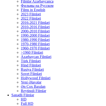
Filmlər Azərbaycanca
Фильмы на Русском
Films in English
2023 Filmləri
2022 Filmləri
2016-2021 Filmləri
2010-2016 Filmləri
2000-2010 Filmləri
1990-2000 Filmləri
1980-1990 Filmləri
1970-1980 Filmləri
1960-1970 Filmləri
>1960 Filmləri
Azərbaycan Filmləri
Türk Filmləri
Hind Filmləri
Rusiya Filmləri
Sovet Filmləri
Hollywood Filmləri
Yeni Əlavələr
Ən Çox Baxılan
Reytinqli Filmlər
Sənədli Filmlər
HD
Full HD