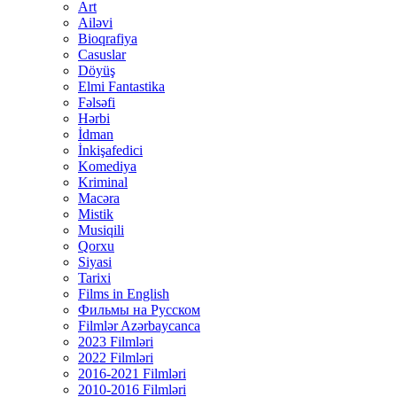
Art
Ailəvi
Bioqrafiya
Casuslar
Döyüş
Elmi Fantastika
Fəlsəfi
Hərbi
İdman
İnkişafedici
Komediya
Kriminal
Macəra
Mistik
Musiqili
Qorxu
Siyasi
Tarixi
Films in English
Фильмы на Русском
Filmlər Azərbaycanca
2023 Filmləri
2022 Filmləri
2016-2021 Filmləri
2010-2016 Filmləri