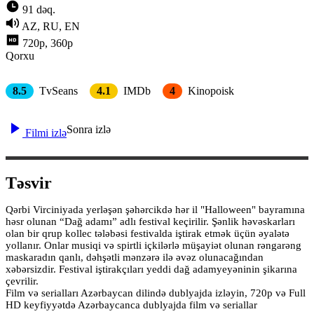
91 dəq.
AZ, RU, EN
720p, 360p
Qorxu
8.5
TvSeans
4.1
IMDb
4
Kinopoisk
Sonra izlə
Filmi izlə
Təsvir
Qərbi Virciniyada yerləşən şəhərcikdə hər il "Halloween" bayramına
həsr olunan “Dağ adamı” adlı festival keçirilir. Şənlik həvəskarları
olan bir qrup kollec tələbəsi festivalda iştirak etmək üçün əyalətə
yollanır. Onlar musiqi və spirtli içkilərlə müşayiət olunan rəngarəng
maskaradın qanlı, dəhşətli mənzərə ilə əvəz olunacağından
xəbərsizdir. Festival iştirakçıları yeddi dağ adamyeyəninin şikarına
çevrilir.
Film və serialları Azərbaycan dilində dublyajda izləyin, 720p və Full
HD keyfiyyətdə Azərbaycanca dublyajda film və seriallar