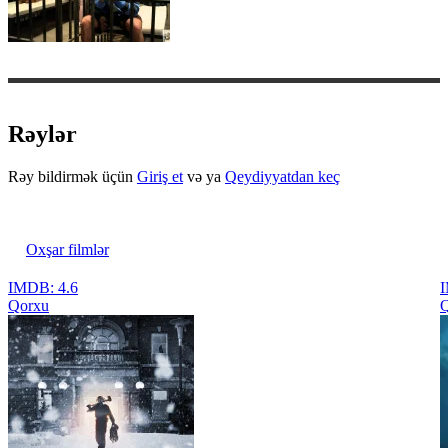
Rəylər
Rəy bildirmək üçün
Giriş et
və ya
Qeydiyyatdan keç
Oxşar filmlər
IMDB: 4.6
I
Qorxu