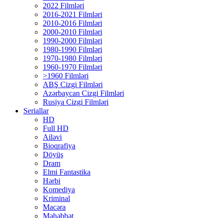
2022 Filmləri
2016-2021 Filmləri
2010-2016 Filmləri
2000-2010 Filmləri
1990-2000 Filmləri
1980-1990 Filmləri
1970-1980 Filmləri
1960-1970 Filmləri
>1960 Filmləri
ABŞ Cizgi Filmləri
Azərbaycan Cizgi Filmləri
Rusiya Cizgi Filmləri
Seriallar
HD
Full HD
Ailəvi
Bioqrafiya
Döyüş
Dram
Elmi Fantastika
Hərbi
Komediya
Kriminal
Macəra
Məhəbbət