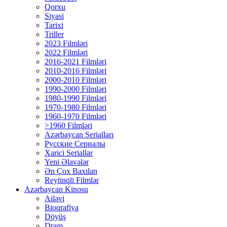
Qorxu
Siyasi
Tarixi
Triller
2023 Filmləri
2022 Filmləri
2016-2021 Filmləri
2010-2016 Filmləri
2000-2010 Filmləri
1990-2000 Filmləri
1980-1990 Filmləri
1970-1980 Filmləri
1960-1970 Filmləri
>1960 Filmləri
Azərbaycan Serialları
Русские Сериалы
Xarici Seriallar
Yeni Əlavələr
Ən Çox Baxılan
Reytinqli Filmlər
Azərbaycan Kinosu
Ailəvi
Bioqrafiya
Döyüş
Dram