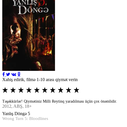
Xahiş edirik, filmə 1-10 arası qiymət verin
Təşəkkürlər! Qiymətiniz Milli Reytinq yaradılması üçün çox önəmlidir.
2012
, ABŞ, 18+
Yanlış Döngə 5
Wrong Turn 5: Bloodlines