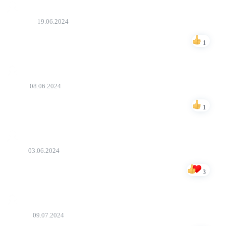
Fərman
19.06.2024
sevgi sərhəd tanımadı
1
Bəyən
Video
08.06.2024
Yeni film gəlsin
1
Bəyən
sahib
03.06.2024
mohtesemmmmmmmmmmmmmmm
3
Bəyən
Hemid
09.07.2024