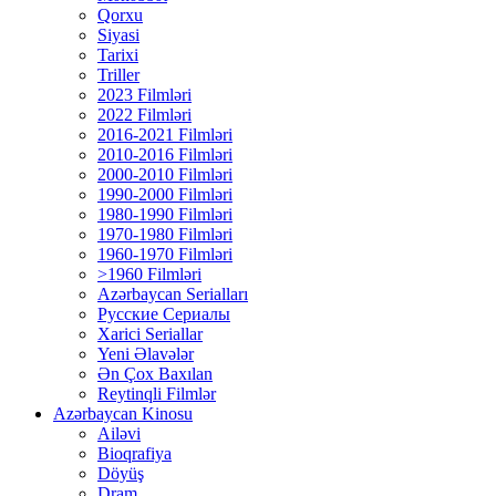
Qorxu
Siyasi
Tarixi
Triller
2023 Filmləri
2022 Filmləri
2016-2021 Filmləri
2010-2016 Filmləri
2000-2010 Filmləri
1990-2000 Filmləri
1980-1990 Filmləri
1970-1980 Filmləri
1960-1970 Filmləri
>1960 Filmləri
Azərbaycan Serialları
Русские Сериалы
Xarici Seriallar
Yeni Əlavələr
Ən Çox Baxılan
Reytinqli Filmlər
Azərbaycan Kinosu
Ailəvi
Bioqrafiya
Döyüş
Dram