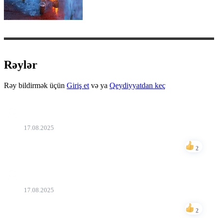
Rəylər
Rəy bildirmək üçün
Giriş et
və ya
Qeydiyyatdan keç
Seid
17.08.2025
Tv qirdim gördüm ki çoxlu videolar var
2
Bəyən
Seid
17.08.2025
Çox gözəldir TV
2
Bəyən