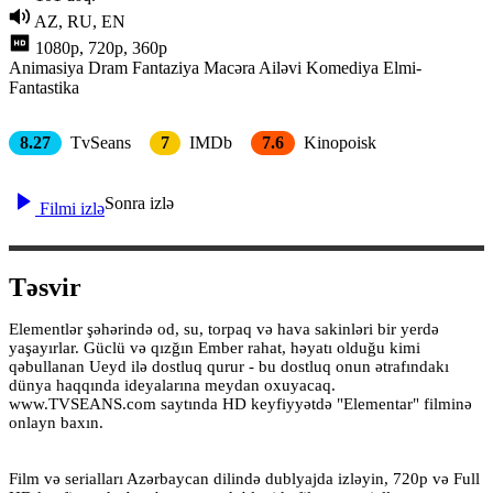
AZ, RU, EN
1080p, 720p, 360p
Animasiya
Dram
Fantaziya
Macəra
Ailəvi
Komediya
Elmi-
Fantastika
8.27
TvSeans
7
IMDb
7.6
Kinopoisk
Sonra izlə
Filmi izlə
Təsvir
Elementlər şəhərində od, su, torpaq və hava sakinləri bir yerdə
yaşayırlar. Güclü və qızğın Ember rahat, həyatı olduğu kimi
qəbullanan Ueyd ilə dostluq qurur - bu dostluq onun ətrafındakı
dünya haqqında ideyalarına meydan oxuyacaq.
www.TVSEANS.com saytında HD keyfiyyətdə "Elementar" filminə
onlayn baxın.
Film və serialları Azərbaycan dilində dublyajda izləyin, 720p və Full