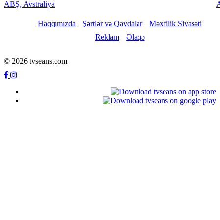
ABŞ, Avstraliya
Haqqımızda
Şərtlər və Qaydalar
Məxfilik Siyasəti
Reklam
Əlaqə
© 2026 tvseans.com