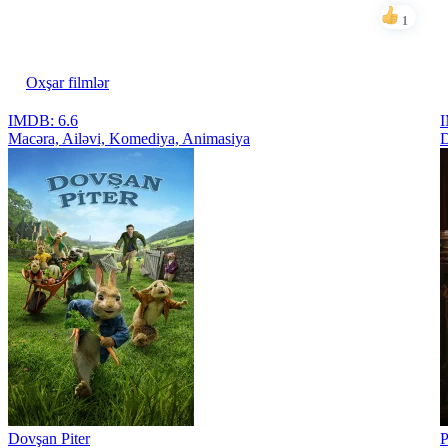
tewekurr
1
Bəyən
Oxşar filmlər
IMDB: 6.6
Macəra, Ailəvi, Komediya, Animasiya
D
Dovşan Piter
P