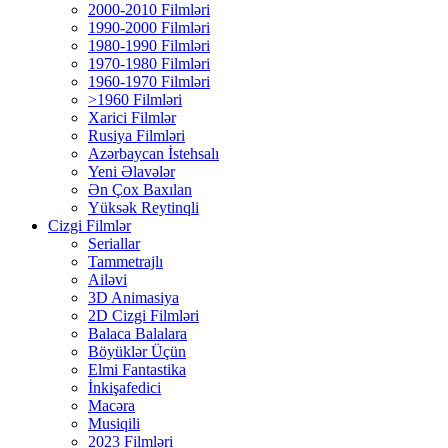
2000-2010 Filmləri
1990-2000 Filmləri
1980-1990 Filmləri
1970-1980 Filmləri
1960-1970 Filmləri
>1960 Filmləri
Xarici Filmlər
Rusiya Filmləri
Azərbaycan İstehsalı
Yeni Əlavələr
Ən Çox Baxılan
Yüksək Reytinqli
Cizgi Filmlər
Seriallar
Tammetrajlı
Ailəvi
3D Animasiya
2D Cizgi Filmləri
Balaca Balalara
Böyüklər Üçün
Elmi Fantastika
İnkişafedici
Macəra
Musiqili
2023 Filmləri