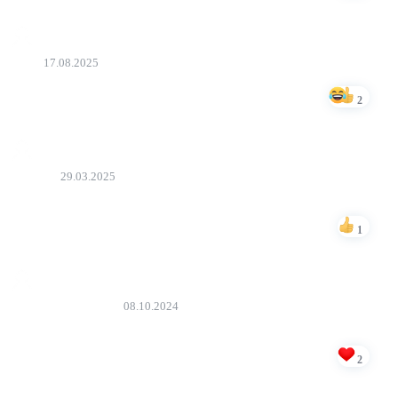
Seid
17.08.2025
Çox bəyəndim TV
2
Bəyən
Agshin
29.03.2025
Sevgili TV seans komandası zəhmət olmasa qadın və kişi
səsləndərmə zamanı daha çox diqqət yetirəsiniz
1
Bəyən
Rasif Məmmədov
08.10.2024
Ssenarini düşünən, ərsəyə gətirən, quruluş verən başlar...
Heyran qalmamaq olmur.
2
Bəyən