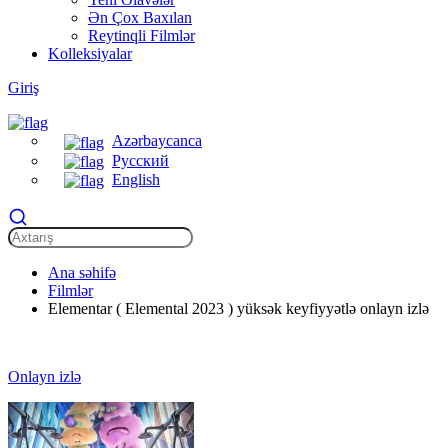
Ən Çox Baxılan
Reytinqli Filmlər
Kolleksiyalar
Giriş
Azərbaycanca
Русский
English
Ana səhifə
Filmlər
Elementar ( Elemental 2023 ) yüksək keyfiyyətlə onlayn izlə
Onlayn izlə