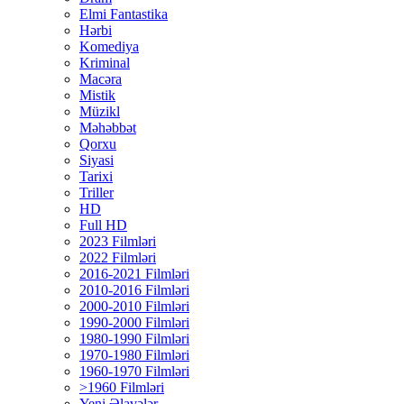
Elmi Fantastika
Hərbi
Komediya
Kriminal
Macəra
Mistik
Müzikl
Məhəbbət
Qorxu
Siyasi
Tarixi
Triller
HD
Full HD
2023 Filmləri
2022 Filmləri
2016-2021 Filmləri
2010-2016 Filmləri
2000-2010 Filmləri
1990-2000 Filmləri
1980-1990 Filmləri
1970-1980 Filmləri
1960-1970 Filmləri
>1960 Filmləri
Yeni Əlavələr