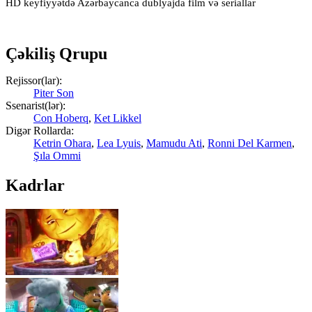
HD keyfiyyətdə Azərbaycanca dublyajda film və seriallar
Çəkiliş Qrupu
Rejissor(lar):
Piter Son
Ssenarist(lər):
Con Hoberq
,
Ket Likkel
Digər Rollarda:
Ketrin Ohara
,
Lea Lyuis
,
Mamudu Ati
,
Ronni Del Karmen
,
Şıla Ommi
Kadrlar