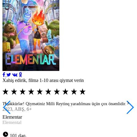
Xahiş edirik, filmə 1-10 arası qiymət verin
Təşəkkürlər! Qiymətiniz Milli Reytinq yaradılması üçün çox önəmlidir.
2023
, ABŞ, 6+
Elementar
Elemental
101 dəq.