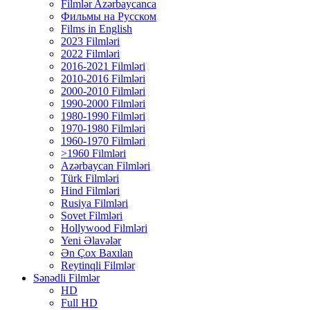
Filmlər Azərbaycanca
Фильмы на Русском
Films in English
2023 Filmləri
2022 Filmləri
2016-2021 Filmləri
2010-2016 Filmləri
2000-2010 Filmləri
1990-2000 Filmləri
1980-1990 Filmləri
1970-1980 Filmləri
1960-1970 Filmləri
>1960 Filmləri
Azərbaycan Filmləri
Türk Filmləri
Hind Filmləri
Rusiya Filmləri
Sovet Filmləri
Hollywood Filmləri
Yeni Əlavələr
Ən Çox Baxılan
Reytinqli Filmlər
Sənədli Filmlər
HD
Full HD