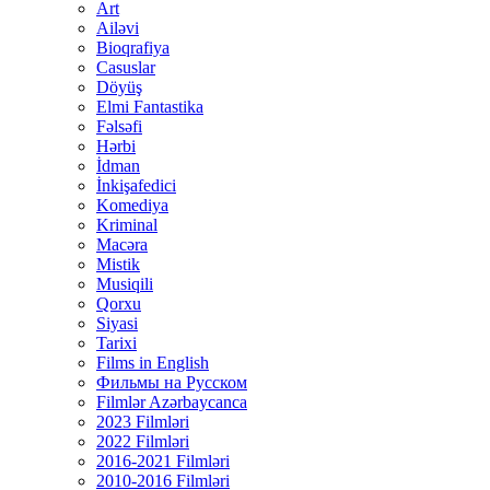
Art
Ailəvi
Bioqrafiya
Casuslar
Döyüş
Elmi Fantastika
Fəlsəfi
Hərbi
İdman
İnkişafedici
Komediya
Kriminal
Macəra
Mistik
Musiqili
Qorxu
Siyasi
Tarixi
Films in English
Фильмы на Русском
Filmlər Azərbaycanca
2023 Filmləri
2022 Filmləri
2016-2021 Filmləri
2010-2016 Filmləri