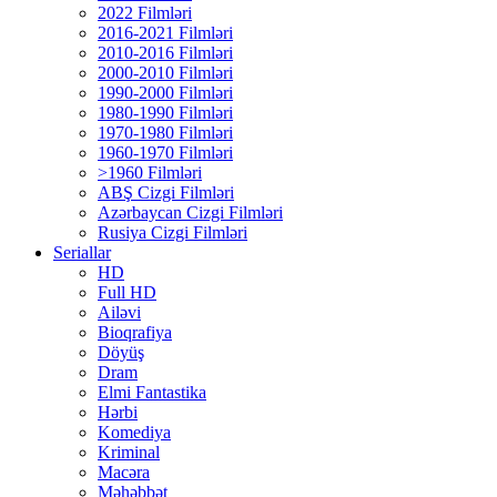
2022 Filmləri
2016-2021 Filmləri
2010-2016 Filmləri
2000-2010 Filmləri
1990-2000 Filmləri
1980-1990 Filmləri
1970-1980 Filmləri
1960-1970 Filmləri
>1960 Filmləri
ABŞ Cizgi Filmləri
Azərbaycan Cizgi Filmləri
Rusiya Cizgi Filmləri
Seriallar
HD
Full HD
Ailəvi
Bioqrafiya
Döyüş
Dram
Elmi Fantastika
Hərbi
Komediya
Kriminal
Macəra
Məhəbbət