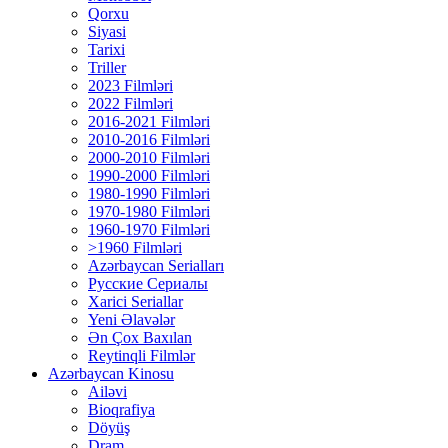
Qorxu
Siyasi
Tarixi
Triller
2023 Filmləri
2022 Filmləri
2016-2021 Filmləri
2010-2016 Filmləri
2000-2010 Filmləri
1990-2000 Filmləri
1980-1990 Filmləri
1970-1980 Filmləri
1960-1970 Filmləri
>1960 Filmləri
Azərbaycan Serialları
Русские Сериалы
Xarici Seriallar
Yeni Əlavələr
Ən Çox Baxılan
Reytinqli Filmlər
Azərbaycan Kinosu
Ailəvi
Bioqrafiya
Döyüş
Dram