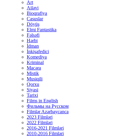
Art
Ailəvi
Bioqrafiya
Casuslar
Döyüş
Elmi Fantastika
Fəlsəfi
Hərbi
İdman
İnkişafedici
Komediya
Kriminal
Macəra
Mistik
Musiqili
Qorxu
Siyasi
Tarixi
Films in English
Фильмы на Русском
Filmlər Azərbaycanca
2023 Filmləri
2022 Filmləri
2016-2021 Filmləri
2010-2016 Filmləri