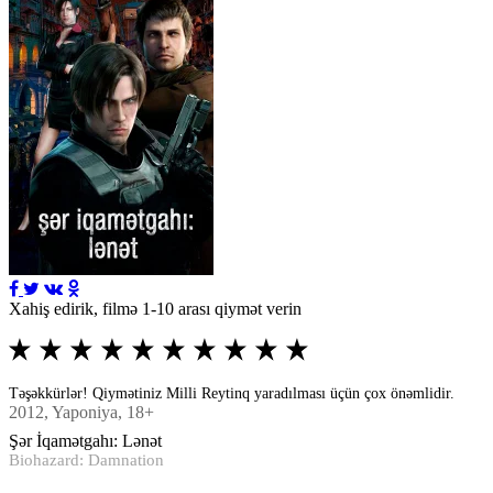
Xahiş edirik, filmə 1-10 arası qiymət verin
Təşəkkürlər! Qiymətiniz Milli Reytinq yaradılması üçün çox önəmlidir.
2012
, Yaponiya, 18+
Şər İqamətgahı: Lənət
Biohazard: Damnation