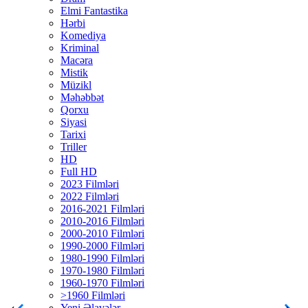
Elmi Fantastika
Hərbi
Komediya
Kriminal
Macəra
Mistik
Müzikl
Məhəbbət
Qorxu
Siyasi
Tarixi
Triller
HD
Full HD
2023 Filmləri
2022 Filmləri
2016-2021 Filmləri
2010-2016 Filmləri
2000-2010 Filmləri
1990-2000 Filmləri
1980-1990 Filmləri
1970-1980 Filmləri
1960-1970 Filmləri
>1960 Filmləri
Yeni Əlavələr