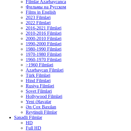
Filmlər Azərbaycanca
Фильмы на Русском
Films in English
2023 Filmləri
2022 Filmləri
2016-2021 Filmləri
2010-2016 Filmləri
2000-2010 Filmləri
1990-2000 Filmləri
1980-1990 Filmləri
1970-1980 Filmləri
1960-1970 Filmləri
>1960 Filmləri
Azərbaycan Filmləri
Türk Filmləri
Hind Filmləri
Rusiya Filmləri
Sovet Filmləri
Hollywood Filmləri
Yeni Əlavələr
Ən Çox Baxılan
Reytinqli Filmlər
Sənədli Filmlər
HD
Full HD