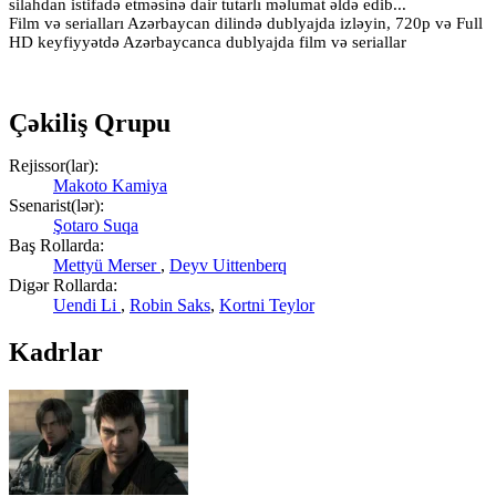
silahdan istifadə etməsinə dair tutarlı məlumat əldə edib...
Film və serialları Azərbaycan dilində dublyajda izləyin, 720p və Full
HD keyfiyyətdə Azərbaycanca dublyajda film və seriallar
Çəkiliş Qrupu
Rejissor(lar):
Makoto Kamiya
Ssenarist(lər):
Şotaro Suqa
Baş Rollarda:
Mettyü Merser
,
Deyv Uittenberq
Digər Rollarda:
Uendi Li
,
Robin Saks
,
Kortni Teylor
Kadrlar