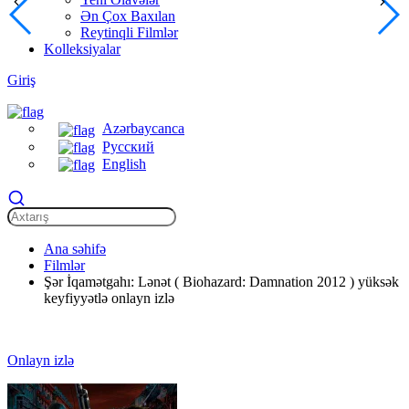
Ən Çox Baxılan
Reytinqli Filmlər
Kolleksiyalar
Giriş
Azərbaycanca
Русский
English
Ana səhifə
Filmlər
Şər İqamətgahı: Lənət ( Biohazard: Damnation 2012 ) yüksək
keyfiyyətlə onlayn izlə
Onlayn izlə