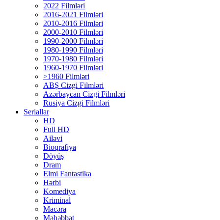
2022 Filmləri
2016-2021 Filmləri
2010-2016 Filmləri
2000-2010 Filmləri
1990-2000 Filmləri
1980-1990 Filmləri
1970-1980 Filmləri
1960-1970 Filmləri
>1960 Filmləri
ABŞ Cizgi Filmləri
Azərbaycan Cizgi Filmləri
Rusiya Cizgi Filmləri
Seriallar
HD
Full HD
Ailəvi
Bioqrafiya
Döyüş
Dram
Elmi Fantastika
Hərbi
Komediya
Kriminal
Macəra
Məhəbbət