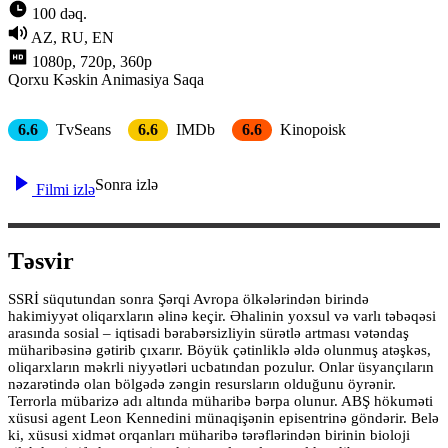
100 dəq.
AZ, RU, EN
1080p, 720p, 360p
Qorxu
Kəskin
Animasiya
Saqa
6.6
TvSeans
6.6
IMDb
6.6
Kinopoisk
Sonra izlə
Filmi izlə
Təsvir
SSRİ süqutundan sonra Şərqi Avropa ölkələrindən birində
hakimiyyət oliqarxların əlinə keçir. Əhalinin yoxsul və varlı təbəqəsi
arasında sosial – iqtisadi bərabərsizliyin sürətlə artması vətəndaş
müharibəsinə gətirib çıxarır. Böyük çətinliklə əldə olunmuş atəşkəs,
oliqarxların məkrli niyyətləri ucbatından pozulur. Onlar üsyançıların
nəzarətində olan bölgədə zəngin resursların olduğunu öyrənir.
Terrorla mübarizə adı altında müharibə bərpa olunur. ABŞ hökuməti
xüsusi agent Leon Kennedini münaqişənin episentrinə göndərir. Belə
ki, xüsusi xidmət orqanları müharibə tərəflərindən birinin bioloji