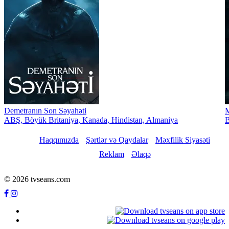
Demetranın Son Səyahəti
M
ABŞ, Böyük Britaniya, Kanada, Hindistan, Almaniya
B
Haqqımızda
Şərtlər və Qaydalar
Məxfilik Siyasəti
Reklam
Əlaqə
© 2026 tvseans.com