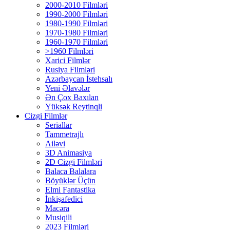
2000-2010 Filmləri
1990-2000 Filmləri
1980-1990 Filmləri
1970-1980 Filmləri
1960-1970 Filmləri
>1960 Filmləri
Xarici Filmlər
Rusiya Filmləri
Azərbaycan İstehsalı
Yeni Əlavələr
Ən Çox Baxılan
Yüksək Reytinqli
Cizgi Filmlər
Seriallar
Tammetrajlı
Ailəvi
3D Animasiya
2D Cizgi Filmləri
Balaca Balalara
Böyüklər Üçün
Elmi Fantastika
İnkişafedici
Macəra
Musiqili
2023 Filmləri