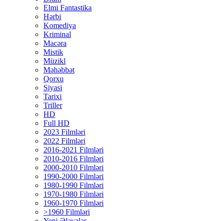
Elmi Fantastika
Hərbi
Komediya
Kriminal
Macəra
Mistik
Müzikl
Məhəbbət
Qorxu
Siyasi
Tarixi
Triller
HD
Full HD
2023 Filmləri
2022 Filmləri
2016-2021 Filmləri
2010-2016 Filmləri
2000-2010 Filmləri
1990-2000 Filmləri
1980-1990 Filmləri
1970-1980 Filmləri
1960-1970 Filmləri
>1960 Filmləri
Yeni Əlavələr