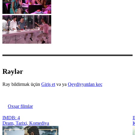
Rəylər
Rəy bildirmək üçün
Giriş et
və ya
Qeydiyyatdan keç
Oxşar filmlər
IMDB: 4
I
Dram, Tarixi, Komediya