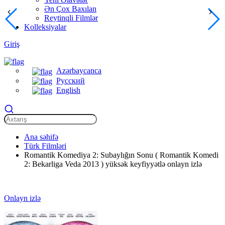
Ən Çox Baxılan
Reytinqli Filmlər
Kolleksiyalar
Giriş
Azərbaycanca
Русский
English
Ana səhifə
Türk Filmləri
Romantik Komediya 2: Subaylığın Sonu ( Romantik Komedi
2: Bekarliga Veda 2013 ) yüksək keyfiyyətlə onlayn izlə
Onlayn izlə