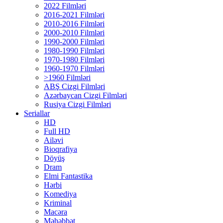
2022 Filmləri
2016-2021 Filmləri
2010-2016 Filmləri
2000-2010 Filmləri
1990-2000 Filmləri
1980-1990 Filmləri
1970-1980 Filmləri
1960-1970 Filmləri
>1960 Filmləri
ABŞ Cizgi Filmləri
Azərbaycan Cizgi Filmləri
Rusiya Cizgi Filmləri
Seriallar
HD
Full HD
Ailəvi
Bioqrafiya
Döyüş
Dram
Elmi Fantastika
Hərbi
Komediya
Kriminal
Macəra
Məhəbbət