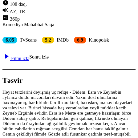
108 dəq.
AZ, TR
360p
Komediya
Məhəbbət
Saqa
6.05
TvSeans
5.2
IMDb
6.9
Kinopoisk
Sonra izlə
Filmi izlə
Təsvir
Həyat tərzlərini dəyişmiş üç rəfiqə - Didem, Esra və Zeynəbin
əyləncə doldu macəraları davam edir. Yaxın dost olmalarına
baxmayaraq, hər birinin fərqli xarakteri, baxışları, mənəvi dəyərləri
və taleyi var. Birinci hissədə baş verənlərdən xeyli müddət keçib.
Zeynəb Ergünlə evlidir, Esra isə Mertə ərə getməyə hazırlaşır, bircə
Didem subay qalıb. Rəfiqələrindən geri qalmaq fikrində olmayan
Didemin də ürəyindən ağ gəlinlik geyinmək arzusu keçir. Ancaq
bütün cəhdlərinə rəğmən sevgilisi Cemdən hər hansı təklif gəlmir.
Cemin çəkildiyi filmdə Gözde adlı füsunkar qadınla tərəf-müqabili