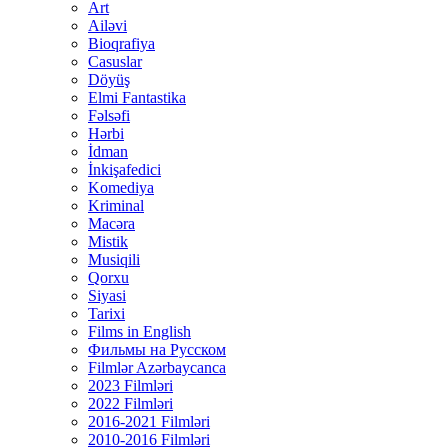
Art
Ailəvi
Bioqrafiya
Casuslar
Döyüş
Elmi Fantastika
Fəlsəfi
Hərbi
İdman
İnkişafedici
Komediya
Kriminal
Macəra
Mistik
Musiqili
Qorxu
Siyasi
Tarixi
Films in English
Фильмы на Русском
Filmlər Azərbaycanca
2023 Filmləri
2022 Filmləri
2016-2021 Filmləri
2010-2016 Filmləri