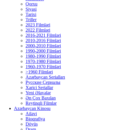
Qorxu
Siyasi
Tarixi
Triller
2023 Filmləri
2022 Filmləri
2016-2021 Filmləri
2010-2016 Filmləri
2000-2010 Filmləri
1990-2000 Filmləri
1980-1990 Filmləri
1970-1980 Filmləri
1960-1970 Filmləri
>1960 Filmləri
Azərbaycan Serialları
Русские Сериалы
Xarici Seriallar
Yeni Əlavələr
Ən Çox Baxılan
Reytinqli Filmlər
Azərbaycan Kinosu
Ailəvi
Bioqrafiya
Döyüş
Dram