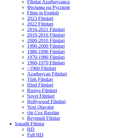
Filmlər Azərbaycanca
Фильмы на Русском
Films in English
2023 Filmləri
2022 Filmləri
2016-2021 Filmləri
2010-2016 Filmləri
2000-2010 Filmləri
1990-2000 Filmləri
1980-1990 Filmləri
1970-1980 Filmləri
1960-1970 Filmləri
>1960 Filmləri
Azərbaycan Filmləri
Türk Filmləri
Hind Filmləri
Rusiya Filmləri
Sovet Filmləri
Hollywood Filmləri
Yeni Əlavələr
Ən Çox Baxılan
Reytinqli Filmlər
Sənədli Filmlər
HD
Full HD