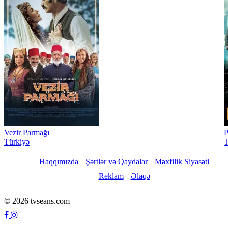
Vezir Parmağı
P
Türkiyə
T
Haqqımızda
Şərtlər və Qaydalar
Məxfilik Siyasəti
Reklam
Əlaqə
© 2026 tvseans.com