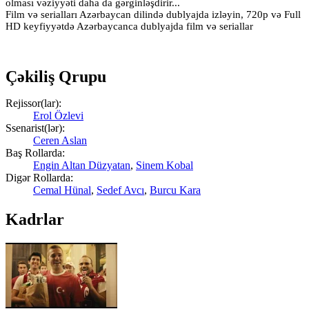
olması vəziyyəti daha da gərginləşdirir...
Film və serialları Azərbaycan dilində dublyajda izləyin, 720p və Full
HD keyfiyyətdə Azərbaycanca dublyajda film və seriallar
Çəkiliş Qrupu
Rejissor(lar):
Erol Özlevi
Ssenarist(lər):
Ceren Aslan
Baş Rollarda:
Engin Altan Düzyatan
,
Sinem Kobal
Digər Rollarda:
Cemal Hünal
,
Sedef Avcı
,
Burcu Kara
Kadrlar