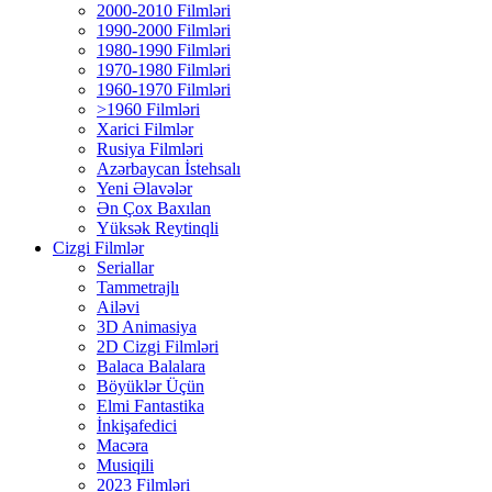
2000-2010 Filmləri
1990-2000 Filmləri
1980-1990 Filmləri
1970-1980 Filmləri
1960-1970 Filmləri
>1960 Filmləri
Xarici Filmlər
Rusiya Filmləri
Azərbaycan İstehsalı
Yeni Əlavələr
Ən Çox Baxılan
Yüksək Reytinqli
Cizgi Filmlər
Seriallar
Tammetrajlı
Ailəvi
3D Animasiya
2D Cizgi Filmləri
Balaca Balalara
Böyüklər Üçün
Elmi Fantastika
İnkişafedici
Macəra
Musiqili
2023 Filmləri